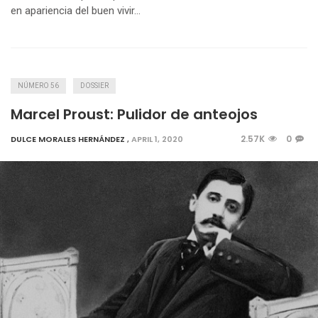
en apariencia del buen vivir…
NÚMERO 56
DOSSIER
Marcel Proust: Pulidor de anteojos
2.57K
0
DULCE MORALES HERNÁNDEZ
,
APRIL 1, 2020