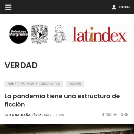
LOGIN
VERDAD
NÚMERO ESPECIAL 8: CORONAVIRUS
DOSSIER
La pandemia tiene una estructura de
ficción
4.13K
0
ERIKA SALDAÑA PÉREZ
,
MAY 1, 2020