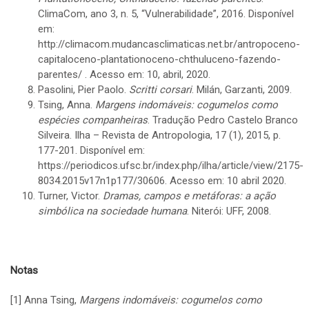
ClimaCom, ano 3, n. 5, “Vulnerabilidade”, 2016. Disponível
em:
http://climacom.mudancasclimaticas.net.br/antropoceno-
capitaloceno-plantationoceno-chthuluceno-fazendo-
parentes/
. Acesso em: 10, abril, 2020.
Pasolini, Pier Paolo.
Scritti corsari
. Milán, Garzanti, 2009.
Tsing, Anna.
Margens indomáveis: cogumelos como
espécies companheiras
. Tradução Pedro Castelo Branco
Silveira. Ilha – Revista de Antropologia, 17 (1), 2015, p.
177-201. Disponível em:
https://periodicos.ufsc.br/index.php/ilha/article/view/2175-
8034.2015v17n1p177/30606
. Acesso em: 10 abril 2020.
Turner, Victor.
Dramas, campos e metáforas: a ação
simbólica na sociedade humana
. Niterói: UFF, 2008.
Notas
[1]
Anna Tsing,
Margens indomáveis: cogumelos como