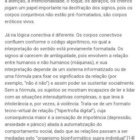
a atenção, a intencionalidade, o toque, os abraços, os cheiros
jogam um papel importante na decifração dos signos, pois os
corpos conjuntivos não estão pré-formatados, são corpos
eróticos vivos.
Já na lógica conectiva é diferente. Os corpos conectivos
confluem conforme o código algorítmico, no qual a
interpretação do sentido está previamente formatada. Os
signos aí carecem de ambiguidade, pois envolvem a relação
entre humanos e não humanos (máquinas), e sua
interpretação depende de um sistema informatizado ou de
uma fórmula para fixar os significados da relação (por
exemplo, “não é não”) e assim poder se sustentar socialmente.
Sem a fórmula, os sujeitos se mostram incapazes de ler e lidar
com as situações intersubjetivas complexas, o que leva à
intolerância e, por vezes, à violência. Trata-se de um formato
tecno-virtual de relação (“hipertrofia digital”), cuja
consequência maior é a sensação de impotência (depressão,
ansiedade e pânico) aliada à automatização do
comportamento social, dado que as relações passam a ser
mediadas pelo “organismo bioinformático supra-individual”.
[14]