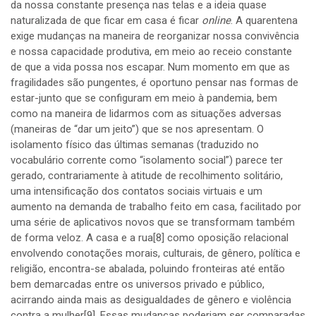
da nossa constante presença nas telas e a ideia quase
naturalizada de que ficar em casa é ficar
online
. A quarentena
exige mudanças na maneira de reorganizar nossa convivência
e nossa capacidade produtiva, em meio ao receio constante
de que a vida possa nos escapar. Num momento em que as
fragilidades são pungentes, é oportuno pensar nas formas de
estar-junto que se configuram em meio à pandemia, bem
como na maneira de lidarmos com as situações adversas
(maneiras de “dar um jeito”) que se nos apresentam. O
isolamento físico das últimas semanas (traduzido no
vocabulário corrente como “isolamento social”) parece ter
gerado, contrariamente à atitude de recolhimento solitário,
uma intensificação dos contatos sociais virtuais e um
aumento na demanda de trabalho feito em casa, facilitado por
uma série de aplicativos novos que se transformam também
de forma veloz. A casa e a rua
[8]
como oposição relacional
envolvendo conotações morais, culturais, de gênero, política e
religião, encontra-se abalada, poluindo fronteiras até então
bem demarcadas entre os universos privado e público,
acirrando ainda mais as desigualdades de gênero e violência
contra a mulher
[9]
. Essas mudanças poderiam ser comparadas