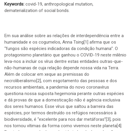
Keywords:
covid-19, anthropological mutation,
dematerialization of social bonds.
Em sua análise sobre as relações de interdependência entre a
humanidade e os cogumelos, Anna Tsing
[1]
afirma que os
“fungos são espécies indicadoras da condição humana”. O
protagonismo planetário que ganhou o COVID-19 neste milênio
leva-nos a incluir os vírus dentre estas entidades outras-que-
não-humanas de cuja relação depende nossa vida na Terra.
Além de colocar em xeque as premissas do
necroliberalismo
[2]
, com esgotamento das pessoas e dos
recursos ambientais, a pandemia do novo coronavírus
questiona nossa suposta hegemonia perante outras espécies
e dá provas de que a domesticação não é agência exclusiva
dos seres humanos. Esse vírus que saltou a barreira das
espécies, por termos destruído os refúgios necessários à
biodiversidade, é “excelente para nos dar metáforas”
[3]
, pois
nos tornou vítimas da forma como vivemos neste planeta
[4]
.