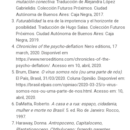
mutación conectiva
. Traducción de Alejandra López
Gabrielidis. Colección Futuros Próximos. Ciudad
Autónoma de Buenos Aires: Caja Negra, 2017.
Futurabilidad
: la era de la impotencia y el horizonte de
posibilidad. Traducción de Hugo Salas. Colección Futuros
Próximos. Ciudad Autónoma de Buenos Aires: Caja
Negra, 2019.
Chronicles of the psycho-deflation
. Nero editions, 17
march, 2020. Disponível em
https://www.neroeditions.com/chronicles-of-the-
psycho-deflation/
. Acesso em 10, abril, 2020.
Brum, Eliane.
O vírus somos nós (ou uma parte de nós)
.
El País
,
Brasil, 31/03/2020. Coluna Opinião. Disponível em:
https://brasil.elpais.com/opiniao/2020-03-25/o-virus-
somos-nos-ou-uma-parte-de-nos.html
. Acesso em: 10,
abril, 2020.
DaMatta, Roberto.
A casa e a rua:
espaço, cidadania,
mulher e morte no Brasil
. 5. ed. Rio de Janeiro: Rocco,
1997.
Haraway, Donna.
Antropoceno, Capitaloceno,
Plantationoceno, Chthuluceno: fazendo parentes
.