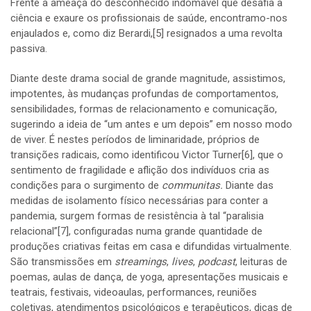
Frente à ameaça do desconhecido indomável que desafia a
ciência e exaure os profissionais de saúde, encontramo-nos
enjaulados e, como diz Berardi,
[5]
resignados a uma revolta
passiva.
Diante deste drama social de grande magnitude, assistimos,
impotentes, às mudanças profundas de comportamentos,
sensibilidades, formas de relacionamento e comunicação,
sugerindo a ideia de “um antes e um depois” em nosso modo
de viver. É nestes períodos de liminaridade, próprios de
transições radicais, como identificou Victor Turner
[6]
, que o
sentimento de fragilidade e aflição dos indivíduos cria as
condições para o surgimento de
communitas.
Diante das
medidas de isolamento físico necessárias para conter a
pandemia, surgem formas de resistência à tal “paralisia
relacional”
[7]
, configuradas numa grande quantidade de
produções criativas feitas em casa e difundidas virtualmente.
São transmissões em
streamings
,
lives
,
podcast
, leituras de
poemas, aulas de dança, de yoga, apresentações musicais e
teatrais, festivais, videoaulas, performances, reuniões
coletivas, atendimentos psicológicos e terapêuticos, dicas de