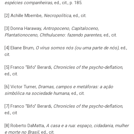
espécies companheiras
, ed., cit., p. 185.
[2]
Achille Mbembe,
Necropolítica
, ed., cit.
[3]
Donna Haraway,
Antropoceno, Capitaloceno,
Plantationoceno, Chthuluceno: fazendo parentes
, ed., cit.
[4]
Eliane Brum,
O vírus somos nós (ou uma parte de nós)
, ed.,
cit.
[5]
Franco “Bifo” Berardi,
Chronicles of the psycho-deflation
,
ed., cit.
[6]
Victor Turner,
Dramas, campos e metáforas: a ação
simbólica na sociedade humana
, ed., cit.
[7]
Franco “Bifo” Berardi,
Chronicles of the psycho-deflation
,
ed., cit
[8]
Roberto DaMatta,
A casa e a rua: espaço, cidadania, mulher
e morte no Brasil
, ed., cit.