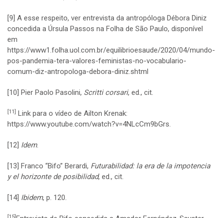
[9]
A esse respeito, ver entrevista da antropóloga Débora Diniz
concedida a Úrsula Passos na Folha de São Paulo, disponível
em
https://www1.folha.uol.com.br/equilibrioesaude/2020/04/mundo-
pos-pandemia-tera-valores-feministas-no-vocabulario-
comum-diz-antropologa-debora-diniz.shtml
[10]
Pier Paolo Pasolini,
Scritti corsari
, ed., cit.
[11]
Link para o vídeo de Ailton Krenak:
https://www.youtube.com/watch?v=4NLcCm9bGrs
.
[12]
Idem
.
[13]
Franco “Bifo” Berardi,
Futurabilidad: la era de la impotencia
y el horizonte de posibilidad
, ed., cit.
[14]
Ibidem
, p. 120.
[15]