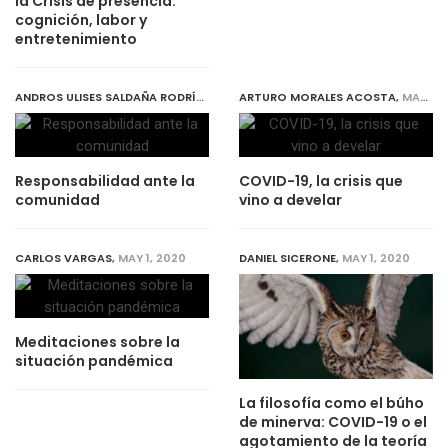
la Crisis de presencia:
cognición, labor y
entretenimiento
ANDROS ULISES SALDAÑA RODRÍGUEZ
,
MAY 1, 2020
ARTURO MORALES ACOSTA
,
MAY 1, 2020
Responsabilidad ante la
COVID-19, la crisis que
comunidad
vino a develar
CARLOS VARGAS
,
MAY 1, 2020
DANIEL SICERONE
,
MAY 1, 2020
Meditaciones sobre la
situación pandémica
La filosofía como el búho
de minerva: COVID-19 o el
agotamiento de la teoría