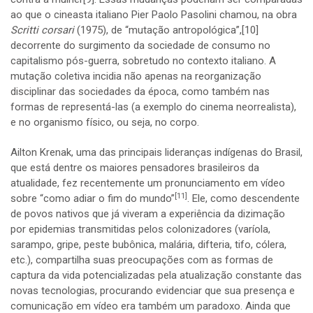
ao que o cineasta italiano Pier Paolo Pasolini chamou, na obra
Scritti corsari
(1975), de “mutação antropológica”,
[10]
decorrente do surgimento da sociedade de consumo no
capitalismo pós-guerra, sobretudo no contexto italiano. A
mutação coletiva incidia não apenas na reorganização
disciplinar das sociedades da época, como também nas
formas de representá-las (a exemplo do cinema neorrealista),
e no organismo físico, ou seja, no corpo.
Ailton Krenak, uma das principais lideranças indígenas do Brasil,
que está dentre os maiores pensadores brasileiros da
atualidade, fez recentemente um pronunciamento em vídeo
[11]
sobre “como adiar o fim do mundo”
. Ele, como descendente
de povos nativos que já viveram a experiência da dizimação
por epidemias transmitidas pelos colonizadores (varíola,
sarampo, gripe, peste bubônica, malária, difteria, tifo, cólera,
etc.), compartilha suas preocupações com as formas de
captura da vida potencializadas pela atualização constante das
novas tecnologias, procurando evidenciar que sua presença e
comunicação em vídeo era também um paradoxo. Ainda que