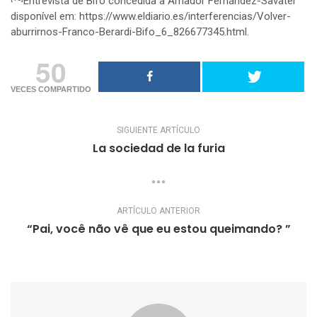
Entrevista de Bifo concedida a Amador Fernández-Savater
disponível em:
https://www.eldiario.es/interferencias/Volver-
aburrirnos-Franco-Berardi-Bifo_6_826677345.html
.
50
VECES COMPARTIDO
SIGUIENTE ARTÍCULO
La sociedad de la furia
ARTÍCULO ANTERIOR
“Pai, você não vê que eu estou queimando? ”