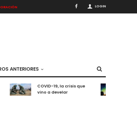
LOGIN
BORACIÓN
OS ANTERIORES
COVID-19, la crisis que
Medit
vino a develar
situa