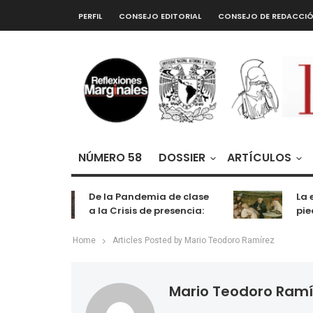
PERFIL
CONSEJO EDITORIAL
CONSEJO DE REDACCI
NÚMERO 58
DOSSIER
ARTÍCULOS
De la Pandemia de clase
La ex
a la Crisis de presencia:
piedr
cognición, labor y
entretenimiento
Home
Articles Posted by Mario Teodoro Ramírez
Mario Teodoro Ramí