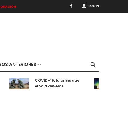
LOGIN
BORACIÓN
OS ANTERIORES
COVID-19, la crisis que
Medit
vino a develar
situ