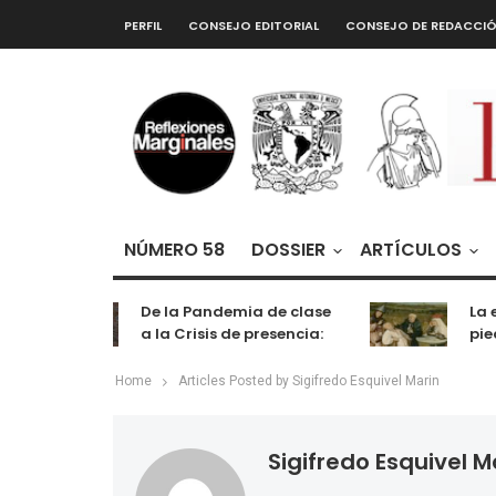
PERFIL
CONSEJO EDITORIAL
CONSEJO DE REDACCI
NÚMERO 58
DOSSIER
ARTÍCULOS
De la Pandemia de clase
La e
a la Crisis de presencia:
pied
cognición, labor y
entretenimiento
Home
Articles Posted by Sigifredo Esquivel Marin
Sigifredo Esquivel M