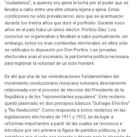
“ciudadanos”, a quienes era ajena la lucha por el poder que se
llevaba a cabo entre una élite urbana lejana y ajena. Estas
condiciones no sólo prevalecieron, sino que se acentuaron
durante los treinta años que duró el porfiriato. Durante esos
años en el país hubo un único elector: Porfirio Díaz. Los
comicios se organizaban y llevaban a cabo puntualmente, sin
embargo, éstos no eran contiendas electorales, en ellos sólo
se ratificaba lo dispuesto por Don Porfirio. Las jornadas
electorales eran el escenario, la pantomima política necesaria
para legitimar la voluntad de un solo hombre.
De ahí que una de las reivindicaciones fundamentales del
movimiento revolucionario mexicano estuviera directamente
relacionada con el proceso de elección del Presidente de la
República y de los “representantes populares”. Este reclamo
quedó plasmado en dos principios básicos “Sufragio Efectivo”
y “No Reelección”. Como respuesta a estos reclamos en las
legislaciones electorales de 1911 y 1912, se da lugar a
reformas importantes a partir de las cuales se reconoce e
introduce por vez primera la figura de partidos políticos, y se
establece que el voto sea secreto y directo para la elección de