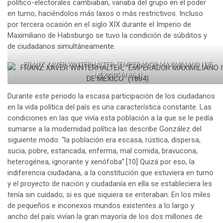
político-electorales cambiaban, variaba del grupo en el poder
en turno, haciéndolos más laxos o más restrictivos. Incluso
por tercera ocasión en el siglo XIX durante el Imperio de
Maximiliano de Habsburgo se tuvo la condición de súbditos y
de ciudadanos simultáneamente.
FRANZ XAVER WINTERHALTER, “EMPERADOR MAXIMILIANO I DE
MÉXICO” (1864)
Durante este periodo la escasa participación de los ciudadanos
en la vida política del país es una característica constante. Las
condiciones en las que vivía esta población a la que se le pedía
sumarse a la modernidad política las describe González del
siguiente modo: “la población era escasa, rústica, dispersa,
sucia, pobre, estancada, enferma, mal comida, bravucona,
heterogénea, ignorante y xenófoba”.
[10]
Quizá por eso, la
indiferencia ciudadana, a la constitución que estuviera en turno
y el proyecto de nación y ciudadanía en ella se estableciera les
tenía sin cuidado, si es que siquiera se enteraban. En los miles
de pequeños e inconexos mundos existentes a lo largo y
ancho del país vivían la gran mayoría de los dos millones de