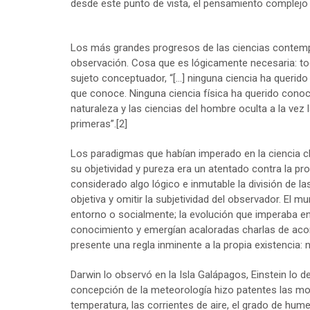
desde este punto de vista, el pensamiento complejo p
Los más grandes progresos de las ciencias contemp
observación. Cosa que es lógicamente necesaria: to
sujeto conceptuador, “[…] ninguna ciencia ha querido
que conoce. Ninguna ciencia física ha querido conoce
naturaleza y las ciencias del hombre oculta a la vez l
primeras”.
[2]
Los paradigmas que habían imperado en la ciencia clá
su objetividad y pureza era un atentado contra la pr
considerado algo lógico e inmutable la división de la
objetiva y omitir la subjetividad del observador. E
entorno o socialmente; la evolución que imperaba en 
conocimiento y emergían acaloradas charlas de aco
presente una regla inminente a la propia existencia:
Darwin lo observó en la Isla Galápagos, Einstein lo 
concepción de la meteorología hizo patentes las mod
temperatura, las corrientes de aire, el grado de hum