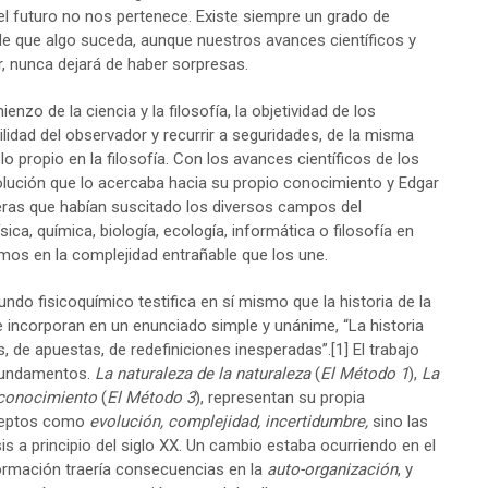
el futuro no nos pertenece. Existe siempre un grado de
d de que algo suceda, aunque nuestros avances científicos y
r, nunca dejará de haber sorpresas.
o de la ciencia y la filosofía, la objetividad de los
ilidad del observador y recurrir a seguridades, de la misma
 propio en la filosofía. Con los avances científicos de los
olución que lo acercaba hacia su propio conocimiento y Edgar
reras que habían suscitado los diversos campos del
ca, química, biología, ecología, informática o filosofía en
amos en la complejidad entrañable que los une.
ndo fisicoquímico testifica en sí mismo que la historia de la
 incorporan en un enunciado simple y unánime, “La historia
es, de apuestas, de redefiniciones inesperadas”.
[1]
El trabajo
 fundamentos.
La naturaleza de la naturaleza
(
El Método 1
),
La
 conocimiento
(
El
Método 3
), representan su propia
ceptos como
evolución, complejidad, incertidumbre,
sino las
 a principio del siglo XX. Un cambio estaba ocurriendo en el
ormación traería consecuencias en la
auto-organización
, y