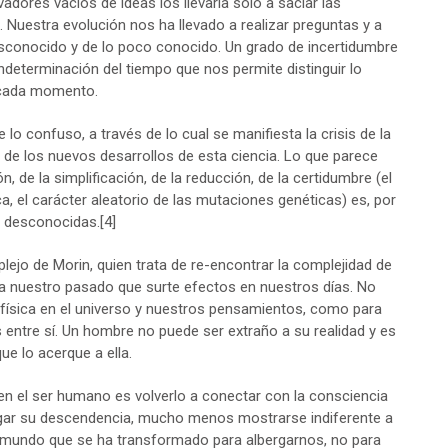
vadores vacíos de ideas los llevaría sólo a saciar las
. Nuestra evolución nos ha llevado a realizar preguntas y a
sconocido y de lo poco conocido. Un grado de incertidumbre
indeterminación del tiempo que nos permite distinguir lo
de cada momento.
de lo confuso, a través de lo cual se manifiesta la crisis de la
e de los nuevos desarrollos de esta ciencia. Lo que parece
n, de la simplificación, de la reducción, de la certidumbre (el
, el carácter aleatorio de las mutaciones genéticas) es, por
as desconocidas.
[4]
ejo de Morin, quien trata de re-encontrar la complejidad de
 a nuestro pasado que surte efectos en nuestros días. No
n física en el universo y nuestros pensamientos, como para
entre sí. Un hombre no puede ser extraño a su realidad y es
ue lo acerque a ella.
en el ser humano es volverlo a conectar con la consciencia
negar su descendencia, mucho menos mostrarse indiferente a
un mundo que se ha transformado para albergarnos, no para