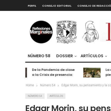
PERFIL
CONSEJO EDITORIAL
CONSEJO DE REDACCI
NÚMERO 58
DOSSIER
ARTÍCULOS
De la Pandemia de clase
La extr
a la Crisis de presencia:
piedra 
cognición, labor y
entretenimiento
Home
Número 54
Edgar Morin, su pensamiento y la c
NÚMERO 54
ARTÍCULOS
Edgar Morin, su pens