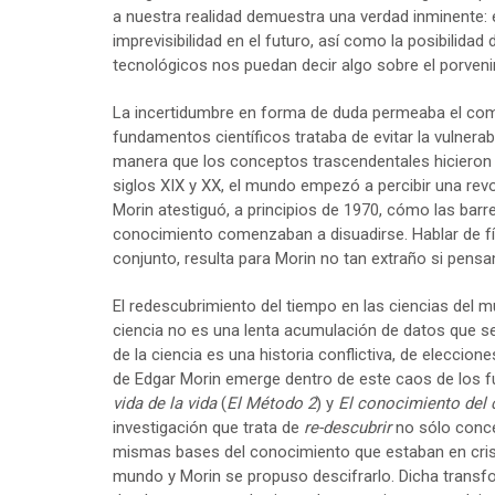
a nuestra realidad demuestra una verdad inminente: 
imprevisibilidad en el futuro, así como la posibilida
tecnológicos nos puedan decir algo sobre el porveni
La incertidumbre en forma de duda permeaba el comienz
fundamentos científicos trataba de evitar la vulnerab
manera que los conceptos trascendentales hicieron lo
siglos XIX y XX, el mundo empezó a percibir una rev
Morin atestiguó, a principios de 1970, cómo las bar
conocimiento comenzaban a disuadirse. Hablar de físi
conjunto, resulta para Morin no tan extraño si pens
El redescubrimiento del tiempo en las ciencias del mu
ciencia no es una lenta acumulación de datos que se
de la ciencia es una historia conflictiva, de eleccion
de Edgar Morin emerge dentro de este caos de los
vida de la vida
(
El
Método 2
) y
El conocimiento del
investigación que trata de
re-descubrir
no sólo con
mismas bases del conocimiento que estaban en crisis
mundo y Morin se propuso descifrarlo. Dicha transf