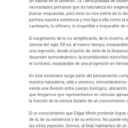
un hábitat en el universo. La Tierra poblada de obser
necesidades primarias que su naturaleza les exigiera
buscar respuestas, pero esto no nos exime de lo de
permea nuestra existencia y nos liga a ella como la 
cambiante, lo efímero, lo irrepetible e irreparable 
El surgimiento de lo no simplificante, de lo incierto, 
ciencia del siglo XX es, al mismo tiempo, inseparabl
una regresión, desde el punto de vista de la disyunció
desorden termodinámico, la incertidumbre microfísica
el contrario, inseparable de una progresión en tierr
En este escenario surge parte del pensamiento compl
nuestra naturaleza, vida y universo, remontándonos
existe una división entre cuerpo biológico, ubicació
que tengamos que representarlos en ciencias ajenas 
la función de la ciencia dotarlo de un conocimiento q
El re-conocimiento que Edgar Morin pretende lograr 
de sí, de su existencia y de su entorno. No puede 
las otras especies. Somos, al final, habitantes de 