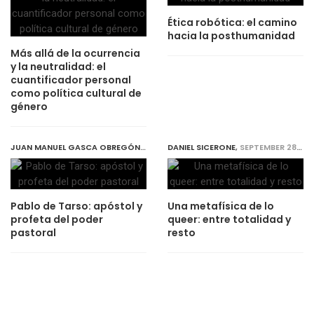
Ética robótica: el camino
hacia la posthumanidad
Más allá de la ocurrencia
y la neutralidad: el
cuantificador personal
como política cultural de
género
JUAN MANUEL GASCA OBREGÓN
,
SEPTEMBER 27, 2018
DANIEL SICERONE
,
SEPTEMBER 28, 2018
Pablo de Tarso: apóstol y
Una metafísica de lo
profeta del poder
queer: entre totalidad y
pastoral
resto