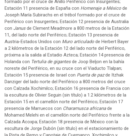
formado por el cruce de Anillo Periférico con Insurgentes;
Estación 11 presencia de España con
Homenaje a México
de
Joseph María Subirachs en el trébol formado por el cruce de
Periférico con Insurgentes; Estación 12 presencia de Australia
con
Janus
de Clement Meadmore a 800 metros de la Estación
11, del lado norte del Periférico; Estación 13 presencia de
Austria-Estados Unidos con
Muro articulado
de Herbert Bayer
a 2 kilómetros de la Estación 12 del lado norte del Periférico,
próxima a la salida al Estadio Azteca; Estación 14 presencia de
Holanda con
Tertulia de gigantes
de Joop Beljon en la bahía
noreste del Periférico, en su cruce con el Viaducto Tlalpan;
Estación 15 presencia de Israel con
Puerta de paz
de Itzhak
Danziger del lado norte del Periférico a 800 metros del cruce
con Calzada Xochimilco; Estación 16 presencia de Francia con
la escultura de Olivier Seguin (sin título) a 1.2 kilómetros de la
Estación 15 en el camellón norte del Periférico; Estación 17
presencia de Marruecos con
Charamusca africana
de
Mohamed Melehi en el camellón norte del Periférico frente a la
Calzada Acoxpa; Estación 18 presencia de México con la
escultura de Jorge Dubón (sin título) en el estacionamiento de
la Pista de Remo y Canotaje de Cuemanco, Xochimilco y,