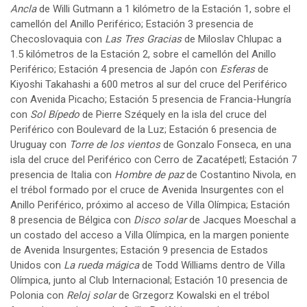
Ancla
de Willi Gutmann a 1 kilómetro de la Estación 1, sobre el
camellón del Anillo Periférico; Estación 3 presencia de
Checoslovaquia con
Las Tres Gracias
de Miloslav Chlupac a
1.5 kilómetros de la Estación 2, sobre el camellón del Anillo
Periférico; Estación 4 presencia de Japón con
Esferas
de
Kiyoshi Takahashi a 600 metros al sur del cruce del Periférico
con Avenida Picacho; Estación 5 presencia de Francia-Hungría
con
Sol Bípedo
de Pierre Széquely en la isla del cruce del
Periférico con Boulevard de la Luz; Estación 6 presencia de
Uruguay con
Torre de los vientos
de Gonzalo Fonseca, en una
isla del cruce del Periférico con Cerro de Zacatépetl; Estación 7
presencia de Italia con
Hombre de paz
de Costantino Nivola, en
el trébol formado por el cruce de Avenida Insurgentes con el
Anillo Periférico, próximo al acceso de Villa Olímpica; Estación
8 presencia de Bélgica con
Disco solar
de Jacques Moeschal a
un costado del acceso a Villa Olímpica, en la margen poniente
de Avenida Insurgentes; Estación 9 presencia de Estados
Unidos con
La rueda mágica
de Todd Williams dentro de Villa
Olímpica, junto al Club Internacional; Estación 10 presencia de
Polonia con
Reloj solar
de Grzegorz Kowalski en el trébol