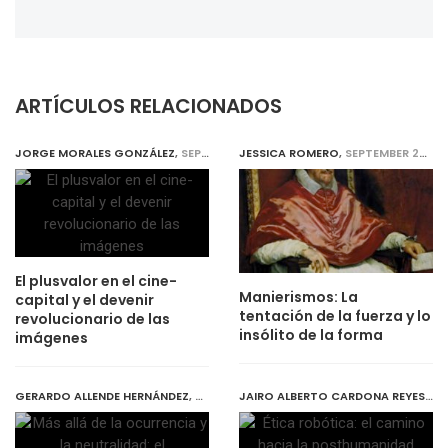
ARTÍCULOS RELACIONADOS
JORGE MORALES GONZÁLEZ
,
SEPTEMBER 27, 2018
JESSICA ROMERO
,
SEPTEMBER 27, 2018
El plusvalor en el cine-
Manierismos: La
capital y el devenir
tentación de la fuerza y lo
revolucionario de las
insólito de la forma
imágenes
GERARDO ALLENDE HERNÁNDEZ
,
SEPTEMBER 27, 2018
JAIRO ALBERTO CARDONA REYES
,
SE