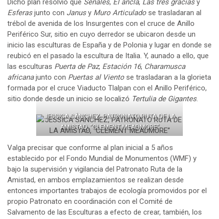
Dicho plan resolvió que
Señales
,
El ancla
,
Las tres gracias
y
Esferas
junto con
Janus
y
Muro Articulado
se trasladaran al
trébol de avenida de los Insurgentes con el cruce de Anillo
Periférico Sur, sitio en cuyo derredor se ubicaron desde un
inicio las esculturas de España y de Polonia y lugar en donde se
reubicó en el pasado la escultura de Italia. Y, aunado a ello, que
las esculturas
Puerta de Paz
,
Estación 16
,
Charamusca
africana
junto con
Puertas al Viento
se trasladaran a la glorieta
formada por el cruce Viaducto Tlalpan con el Anillo Periférico,
sitio donde desde un inicio se localizó
Tertulia de Gigantes
.
JESSICA SÁNCHEZ, PATRONATO RUTA DE LA
AMISTAD, “CLEMENT MEADMORE”
Valga precisar que conforme al plan inicial a 5 años
establecido por el Fondo Mundial de Monumentos (WMF) y
bajo la supervisión y vigilancia del Patronato Ruta de la
Amistad, en ambos emplazamientos se realizan desde
entonces importantes trabajos de ecología promovidos por el
propio Patronato en coordinación con el Comité de
Salvamento de las Esculturas a efecto de crear, también, los