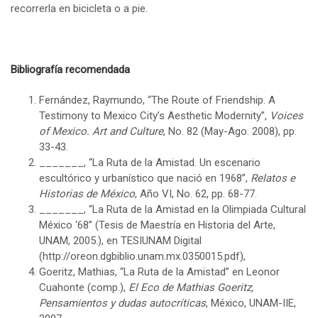
recorrerla en bicicleta o a pie.
Bibliografía recomendada
Fernández, Raymundo, “The Route of Friendship. A
Testimony to Mexico City’s Aesthetic Modernity”,
Voices
of Mexico.
Art and Culture
, No. 82 (May-Ago. 2008), pp.
33-43.
_______, “La Ruta de la Amistad. Un escenario
escultórico y urbanístico que nació en 1968”,
Relatos e
Historias de México
, Año VI, No. 62, pp. 68-77.
_______, “La Ruta de la Amistad en la Olimpiada Cultural
México ‘68” (Tesis de Maestría en Historia del Arte,
UNAM, 2005.), en TESIUNAM Digital
(http://oreon.dgbiblio.unam.mx.0350015.pdf),
Goeritz, Mathias, “La Ruta de la Amistad” en Leonor
Cuahonte (comp.),
El Eco de Mathias Goeritz,
Pensamientos y dudas autocríticas
, México, UNAM-IIE,