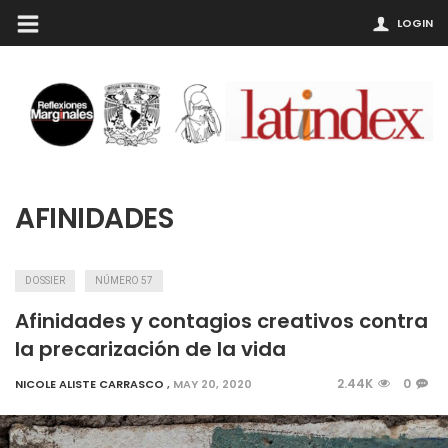
LOGIN
AFINIDADES
DOSSIER
NÚMERO 57
Afinidades y contagios creativos contra
la precarización de la vida
2.44K
0
NICOLE ALISTE CARRASCO
,
MAY 20, 2020