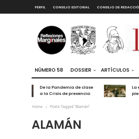
PERFIL
CONSEJO EDITORIAL
CONSEJO DE REDACCI
NÚMERO 58
DOSSIER
ARTÍCULOS
De la Pandemia de clase
La e
a la Crisis de presencia:
pied
cognición, labor y
entretenimiento
Home
Posts Tagged "Alamán"
ALAMÁN