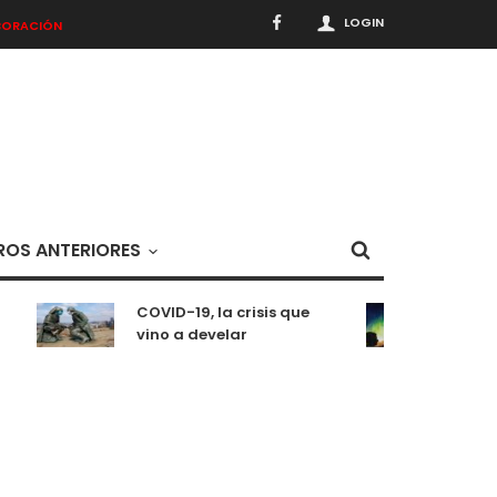
LOGIN
BORACIÓN
OS ANTERIORES
COVID-19, la crisis que
Medit
vino a develar
situ