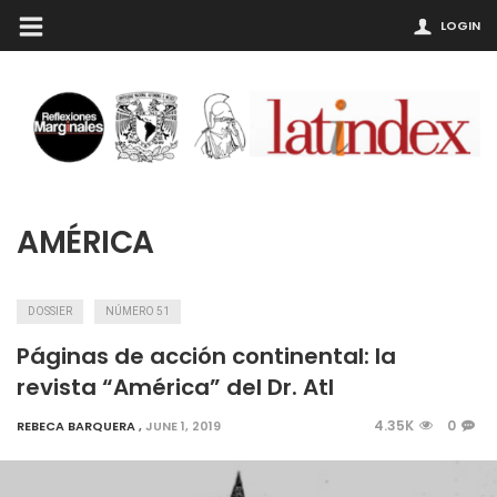
LOGIN
AMÉRICA
DOSSIER
NÚMERO 51
Páginas de acción continental: la
revista “América” del Dr. Atl
4.35K
0
REBECA BARQUERA
,
JUNE 1, 2019