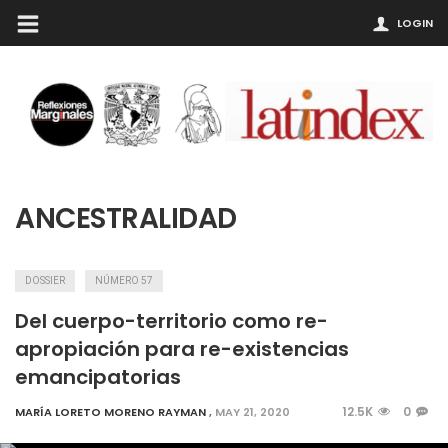
LOGIN
ANCESTRALIDAD
DOSSIER
NÚMERO 57
Del cuerpo-territorio como re-
apropiación para re-existencias
emancipatorias
12.5K
0
MARÍA LORETO MORENO RAYMAN
,
MAY 21, 2020