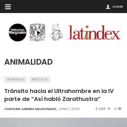
LOGIN
ANIMALIDAD
NÚMERO 56
ARTÍCULOS
Tránsito hacia el Ultrahombre en la IV
parte de “Así habló Zarathustra”
4.48K
0
CAROLINA ANDREA MALDONADO
,
APRIL 1, 2020