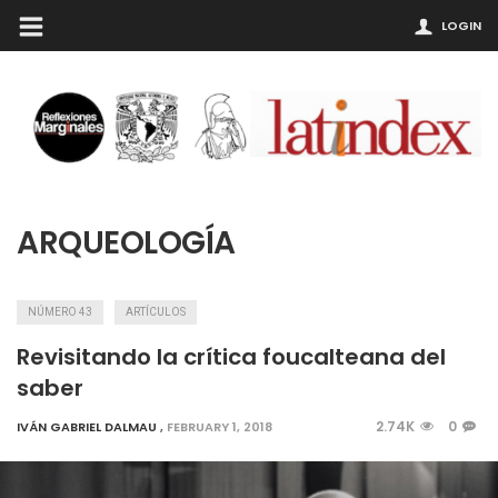
LOGIN
ARQUEOLOGÍA
NÚMERO 43
ARTÍCULOS
Revisitando la crítica foucalteana del
saber
2.74K
0
IVÁN GABRIEL DALMAU
,
FEBRUARY 1, 2018