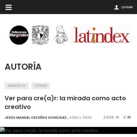
LOGIN
AUTORÍA
NÚMERO 56
DOSSIER
Ver para cre(a)r: la mirada como acto
creativo
2.94K
0
JESÚS MANUEL CECEÑAS GONZÁLEZ
,
APRIL 1, 2020