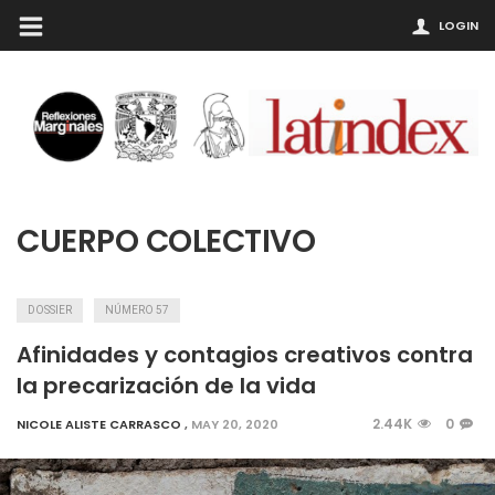
LOGIN
CUERPO COLECTIVO
DOSSIER
NÚMERO 57
Afinidades y contagios creativos contra
la precarización de la vida
2.44K
0
NICOLE ALISTE CARRASCO
,
MAY 20, 2020