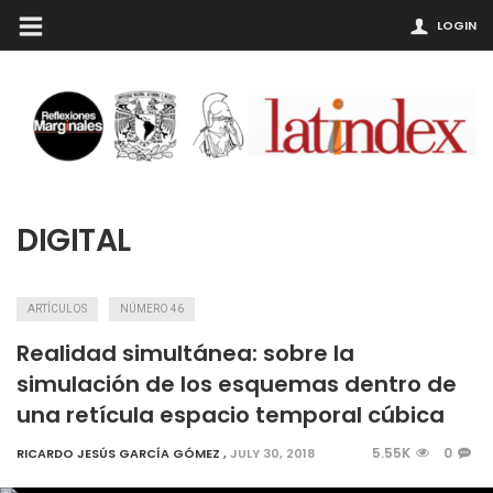
LOGIN
DIGITAL
ARTÍCULOS
NÚMERO 46
Realidad simultánea: sobre la
simulación de los esquemas dentro de
una retícula espacio temporal cúbica
5.55K
0
RICARDO JESÚS GARCÍA GÓMEZ
,
JULY 30, 2018