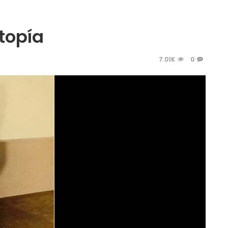
topía
7.01K
0