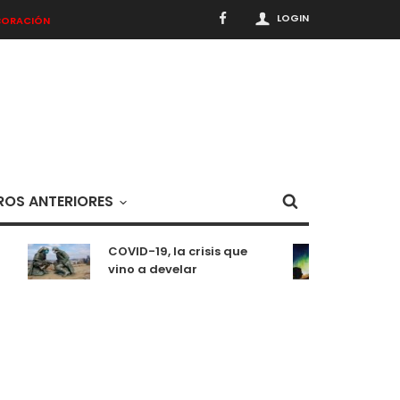
LOGIN
BORACIÓN
OS ANTERIORES
COVID-19, la crisis que
Medit
vino a develar
situa