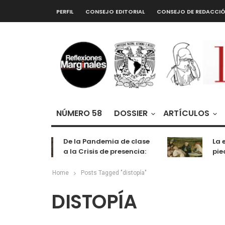
PERFIL
CONSEJO EDITORIAL
CONSEJO DE REDACCI
NÚMERO 58
DOSSIER
ARTÍCULOS
De la Pandemia de clase
La ex
a la Crisis de presencia:
piedr
cognición, labor y
entretenimiento
Home
Posts Tagged "distopía"
DISTOPÍA