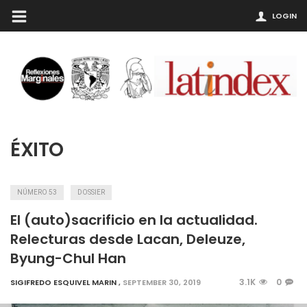
LOGIN
ÉXITO
NÚMERO 53
DOSSIER
El (auto)sacrificio en la actualidad.
Relecturas desde Lacan, Deleuze,
Byung-Chul Han
3.1K
0
SIGIFREDO ESQUIVEL MARIN
,
SEPTEMBER 30, 2019