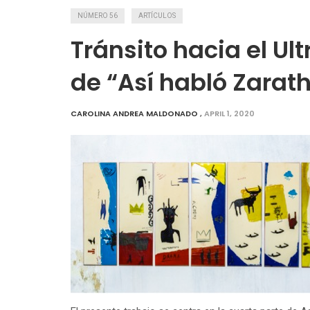
NÚMERO 56
ARTÍCULOS
Tránsito hacia el Ul
de “Así habló Zarat
CAROLINA ANDREA MALDONADO
,
APRIL 1, 2020