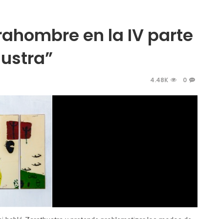
trahombre en la IV parte
hustra”
4.48K
0