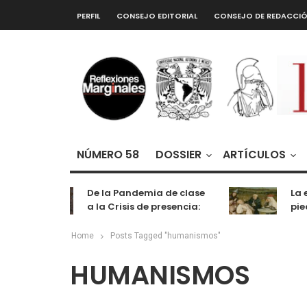
PERFIL
CONSEJO EDITORIAL
CONSEJO DE REDACCI
NÚMERO 58
DOSSIER
ARTÍCULOS
De la Pandemia de clase
La e
a la Crisis de presencia:
pied
cognición, labor y
entretenimiento
Home
Posts Tagged "humanismos"
HUMANISMOS