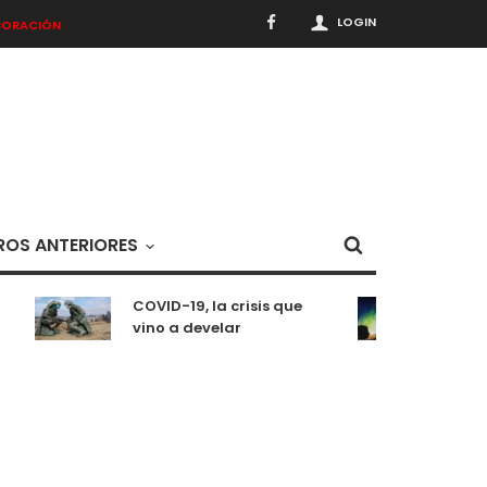
LOGIN
BORACIÓN
OS ANTERIORES
COVID-19, la crisis que
Medit
vino a develar
situ