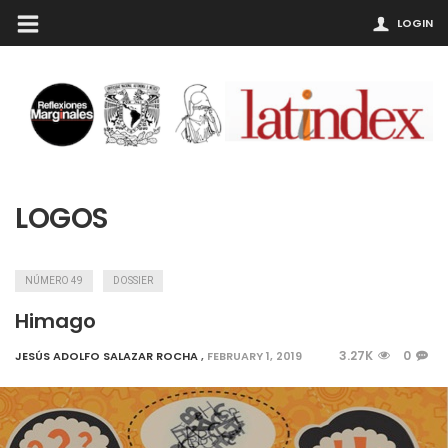
LOGIN
LOGOS
NÚMERO 49
DOSSIER
Himago
3.27K
0
JESÚS ADOLFO SALAZAR ROCHA
,
FEBRUARY 1, 2019