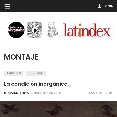
LOGIN
MONTAJE
ARTÍCULOS
NÚMERO 48
La condición inorgánica.
3.09K
0
GIOVANNI FESTA
,
NOVEMBER 30, 2018