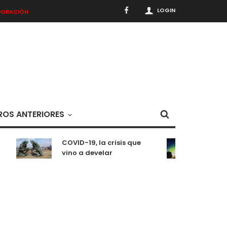
LOGIN
BORACIÓN
OS ANTERIORES
COVID-19, la crisis que
Medita
vino a develar
situac