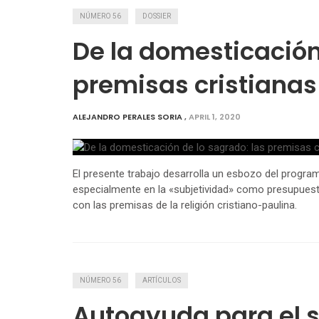
NÚMERO 56
DOSSIER
De la domesticación
premisas cristianas
ALEJANDRO PERALES SORIA
,
APRIL 1, 2020
El presente trabajo desarrolla un esbozo del progra
especialmente en la «subjetividad» como presupuest
con las premisas de la religión cristiano-paulina.
NÚMERO 56
ARTÍCULOS
Autoayuda para el s