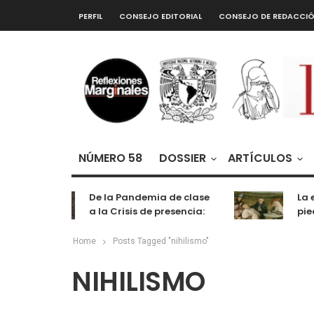
PERFIL
CONSEJO EDITORIAL
CONSEJO DE REDACCI
NÚMERO 58
DOSSIER
ARTÍCULOS
De la Pandemia de clase
La ext
a la Crisis de presencia:
piedra
cognición, labor y
entretenimiento
Home
Posts Tagged "nihilismo"
NIHILISMO