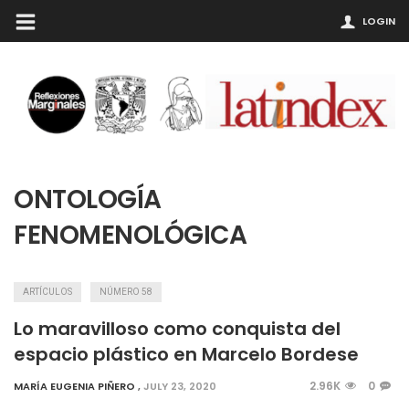
LOGIN
ONTOLOGÍA
FENOMENOLÓGICA
ARTÍCULOS
NÚMERO 58
Lo maravilloso como conquista del
espacio plástico en Marcelo Bordese
2.96K
0
MARÍA EUGENIA PIÑERO
,
JULY 23, 2020