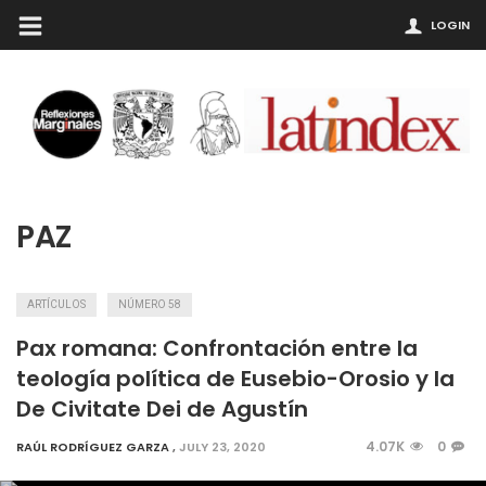
LOGIN
PAZ
ARTÍCULOS
NÚMERO 58
Pax romana: Confrontación entre la
teología política de Eusebio-Orosio y la
De Civitate Dei de Agustín
4.07K
0
RAÚL RODRÍGUEZ GARZA
,
JULY 23, 2020