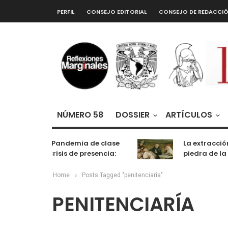
PERFIL
CONSEJO EDITORIAL
CONSEJO DE REDACCI
NÚMERO 58
DOSSIER
ARTÍCULOS
De la Pandemia de clase
La extracción
a la Crisis de presencia:
piedra de la 
cognición, labor y
entretenimiento
Home
Posts Tagged "penitenciaría"
PENITENCIARÍA