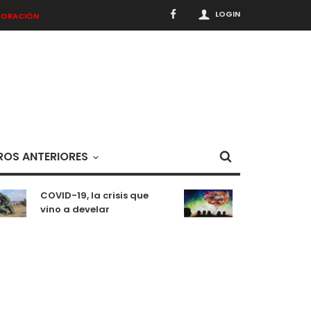
LOGIN
BORACIÓN
OS ANTERIORES
COVID-19, la crisis que
Meditaciones 
vino a develar
situación pa