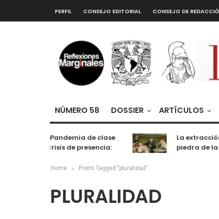
PERFIL
CONSEJO EDITORIAL
CONSEJO DE REDACCI
NÚMERO 58
DOSSIER
ARTÍCULOS
De la Pandemia de clase
La extracción
a la Crisis de presencia:
piedra de la 
cognición, labor y
entretenimiento
Home
Posts Tagged "pluralidad"
PLURALIDAD