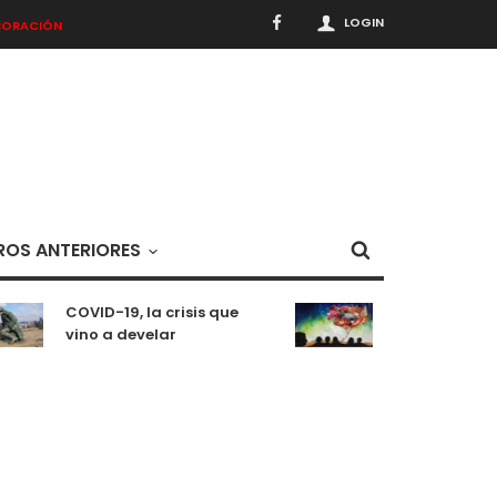
LOGIN
BORACIÓN
OS ANTERIORES
COVID-19, la crisis que
Meditaciones 
vino a develar
situación pa