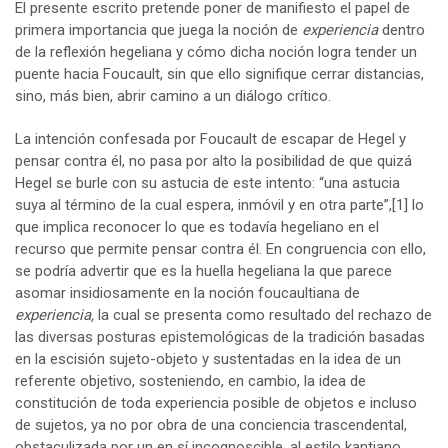
El presente escrito pretende poner de manifiesto el papel de
primera importancia que juega la noción de
experiencia
dentro
de la reflexión hegeliana y cómo dicha noción logra tender un
puente hacia Foucault, sin que ello signifique cerrar distancias,
sino, más bien, abrir camino a un diálogo crítico.
La intención confesada por Foucault de escapar de Hegel y
pensar contra él, no pasa por alto la posibilidad de que quizá
Hegel se burle con su astucia de este intento: “una astucia
suya al término de la cual espera, inmóvil y en otra parte”,
[1]
lo
que implica reconocer lo que es todavía hegeliano en el
recurso que permite pensar contra él. En congruencia con ello,
se podría advertir que es la huella hegeliana la que parece
asomar insidiosamente en la noción foucaultiana de
experiencia,
la cual se presenta como resultado del rechazo de
las diversas posturas epistemológicas de la tradición basadas
en la escisión sujeto-objeto y sustentadas en la idea de un
referente objetivo, sosteniendo, en cambio, la idea de
constitución de toda experiencia posible de objetos e incluso
de sujetos, ya no por obra de una conciencia trascendental,
obstaculizada por un en sí incognoscible, al estilo kantiano,