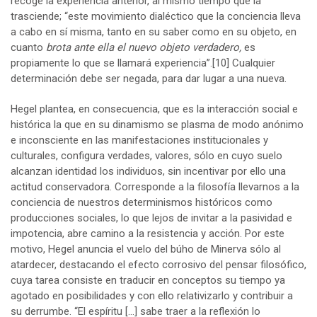
recoge la experiencia anterior, al mismo tiempo que la
trasciende; “este movimiento dialéctico que la conciencia lleva
a cabo en sí misma, tanto en su saber como en su objeto, en
cuanto
brota ante ella el nuevo objeto verdadero,
es
propiamente lo que se llamará experiencia”.
[10]
Cualquier
determinación debe ser negada, para dar lugar a una nueva.
Hegel plantea, en consecuencia, que es la interacción social e
histórica la que en su dinamismo se plasma de modo anónimo
e inconsciente en las manifestaciones institucionales y
culturales, configura verdades, valores, sólo en cuyo suelo
alcanzan identidad los individuos, sin incentivar por ello una
actitud conservadora. Corresponde a la filosofía llevarnos a la
conciencia de nuestros determinismos históricos como
producciones sociales, lo que lejos de invitar a la pasividad e
impotencia, abre camino a la resistencia y acción. Por este
motivo, Hegel anuncia el vuelo del búho de Minerva sólo al
atardecer, destacando el efecto corrosivo del pensar filosófico,
cuya tarea consiste en traducir en conceptos su tiempo ya
agotado en posibilidades y con ello relativizarlo y contribuir a
su derrumbe. “El espíritu […] sabe traer a la reflexión lo