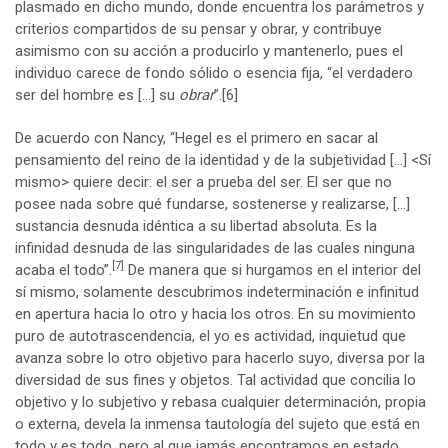
plasmado en dicho mundo, donde encuentra los parámetros y
criterios compartidos de su pensar y obrar, y contribuye
asimismo con su acción a producirlo y mantenerlo, pues el
individuo carece de fondo sólido o esencia fija, “el verdadero
ser del hombre es […] su
obrar
”.
[6]
De acuerdo con Nancy, “Hegel es el primero en sacar al
pensamiento del reino de la identidad y de la subjetividad […] <Sí
mismo> quiere decir: el ser a prueba del ser. El ser que no
posee nada sobre qué fundarse, sostenerse y realizarse, […]
sustancia desnuda idéntica a su libertad absoluta. Es la
infinidad desnuda de las singularidades de las cuales ninguna
[7]
acaba el todo”.
De manera que si hurgamos en el interior del
sí mismo, solamente descubrimos indeterminación e infinitud
en apertura hacia lo otro y hacia los otros. En su movimiento
puro de autotrascendencia, el yo es actividad, inquietud que
avanza sobre lo otro objetivo para hacerlo suyo, diversa por la
diversidad de sus fines y objetos. Tal actividad que concilia lo
objetivo y lo subjetivo y rebasa cualquier determinación, propia
o externa, devela la inmensa tautología del sujeto que está en
todo y es todo, pero al que jamás encontramos en estado