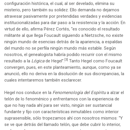
configuración histórica, el cual, al ser develado, elimina su
misterio, pero también su solidez. Ello demanda no dejarnos
atravesar pasivamente por pretendidas verdades y evidencias
institucionalizadas para dar paso a la resistencia y la acción. En
virtud de ello, afirma Pérez Cortés, “es conocido el resultado
militante al que llega Foucault siguiendo a Nietzsche, no existe
ningún mundo de esencias detrás de la apariencia, a espaldas
del mundo no se perfila ningún mundo más estable. Según
nosotros, el genealogista habría podido recurrir con el mismo
[3]
resultado a la
Lógica
de Hegel”.
Tanto Hegel como Foucault
convergen, pues, en este planteamiento, aunque, como ya se
anunció, ello no deriva en la disolución de sus discrepancias, la
cuales intentaremos también esclarecer.
Hegel nos conduce en la
Fenomenología del Espíritu
a alzar el
telón de lo fenoménico y enfrentarnos con la experiencia de
que no hay nada ahí para ser visto, ningún ser sustancial
fundante y fijo con características inmutables como interior
suprasensible, sólo tropezamos ahí con nosotros mismos: “Y
se ve que detrás del llamado telón, que debe cubrir lo interior,