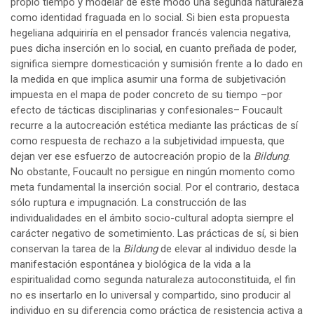
propio tiempo y modelar de este modo una segunda naturaleza
como identidad fraguada en lo social. Si bien esta propuesta
hegeliana adquiriría en el pensador francés valencia negativa,
pues dicha inserción en lo social, en cuanto preñada de poder,
significa siempre domesticación y sumisión frente a lo dado en
la medida en que implica asumir una forma de subjetivación
impuesta en el mapa de poder concreto de su tiempo –por
efecto de tácticas disciplinarias y confesionales– Foucault
recurre a la autocreación estética mediante las prácticas de sí
como respuesta de rechazo a la subjetividad impuesta, que
dejan ver ese esfuerzo de autocreación propio de la
Bildung
.
No obstante, Foucault no persigue en ningún momento como
meta fundamental la inserción social. Por el contrario, destaca
sólo ruptura e impugnación. La construcción de las
individualidades en el ámbito socio-cultural adopta siempre el
carácter negativo de sometimiento. Las prácticas de sí, si bien
conservan la tarea de la
Bildung
de elevar al individuo desde la
manifestación espontánea y biológica de la vida a la
espiritualidad como segunda naturaleza autoconstituida, el fin
no es insertarlo en lo universal y compartido, sino producir al
individuo en su diferencia como práctica de resistencia activa a