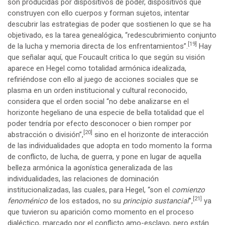
son producidas por dispositivos de poder, dispositivos que
construyen con ello cuerpos y forman sujetos, intentar
descubrir las estrategias de poder que sostienen lo que se ha
objetivado, es la tarea genealógica, “redescubrimiento conjunto
[19]
de la lucha y memoria directa de los enfrentamientos”.
Hay
que señalar aquí, que Foucault critica lo que según su visión
aparece en Hegel como totalidad armónica idealizada,
refiriéndose con ello al juego de acciones sociales que se
plasma en un orden institucional y cultural reconocido,
considera que el orden social “no debe analizarse en el
horizonte hegeliano de una especie de bella totalidad que el
poder tendría por efecto desconocer o bien romper por
[20]
abstracción o división”,
sino en el horizonte de interacción
de las individualidades que adopta en todo momento la forma
de conflicto, de lucha, de guerra, y pone en lugar de aquella
belleza armónica la agonística generalizada de las
individualidades, las relaciones de dominación
institucionalizadas, las cuales, para Hegel, “son el
comienzo
[21]
fenoménico
de los estados, no su
principio sustancial
”,
ya
que tuvieron su aparición como momento en el proceso
dialéctico, marcado por el conflicto amo-esclavo, pero están