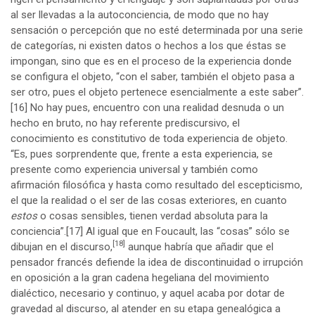
al ser llevadas a la autoconciencia, de modo que no hay
sensación o percepción que no esté determinada por una serie
de categorías, ni existen datos o hechos a los que éstas se
impongan, sino que es en el proceso de la experiencia donde
se configura el objeto, “con el saber, también el objeto pasa a
ser otro, pues el objeto pertenece esencialmente a este saber”.
[16]
No hay pues, encuentro con una realidad desnuda o un
hecho en bruto, no hay referente prediscursivo, el
conocimiento es constitutivo de toda experiencia de objeto.
“Es, pues sorprendente que, frente a esta experiencia, se
presente como experiencia universal y también como
afirmación filosófica y hasta como resultado del escepticismo,
el que la realidad o el ser de las cosas exteriores, en cuanto
estos
o cosas sensibles, tienen verdad absoluta para la
conciencia”.
[17]
Al igual que en Foucault, las “cosas” sólo se
[18]
dibujan en el discurso,
aunque habría que añadir que el
pensador francés defiende la idea de discontinuidad o irrupción
en oposición a la gran cadena hegeliana del movimiento
dialéctico, necesario y continuo, y aquel acaba por dotar de
gravedad al discurso, al atender en su etapa genealógica a