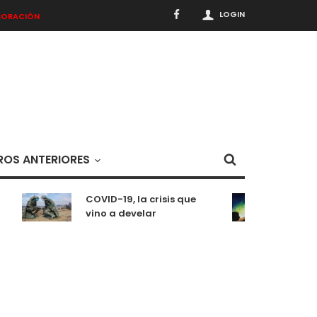
LOGIN
BORACIÓN
OS ANTERIORES
COVID-19, la crisis que
Medit
vino a develar
situ