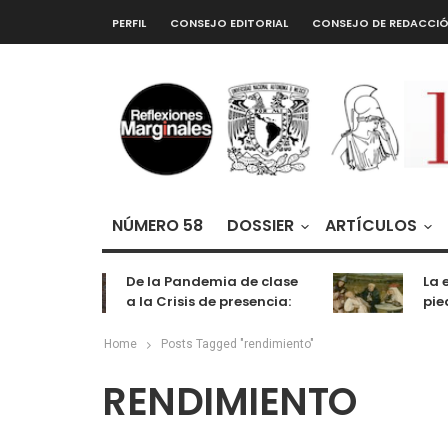
PERFIL
CONSEJO EDITORIAL
CONSEJO DE REDACCI
NÚMERO 58
DOSSIER
ARTÍCULOS
De la Pandemia de clase
La e
a la Crisis de presencia:
pied
cognición, labor y
entretenimiento
Home
Posts Tagged "rendimiento"
RENDIMIENTO