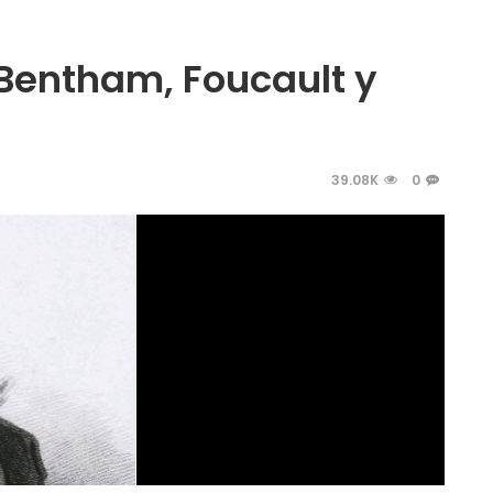
 Bentham, Foucault y
39.08K
0