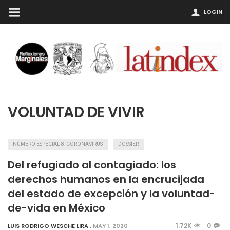
LOGIN
VOLUNTAD DE VIVIR
NÚMERO ESPECIAL 8: CORONAVIRUS
DOSSIER
Del refugiado al contagiado: los
derechos humanos en la encrucijada
del estado de excepción y la voluntad-
de-vida en México
1.72K
0
LUIS RODRIGO WESCHE LIRA
,
MAY 1, 2020