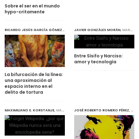
Sobre el ser en el mundo
hypo-critamente
RICARDO JESÚS GARCÍA GÓMEZ
,
MARCH 31, 2018
JAVIER GONZÁLES MORÁN
,
MARCH 31, 2018
Entre Sísifo y Narciso:
amor y tecnología
La bifurcación de la línea:
una aproximación al
espacio interno en el
delito de tortura
MAXIMILIANO E. KORSTANJE
,
MARCH 31, 2018
JOSÉ ROBERTO ROMERO PÉREZ
,
MARC