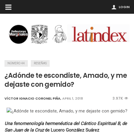
LOGIN
NÚMERO 44
RESEÑAS
¿Adónde te escondiste, Amado, y me
dejaste con gemido?
3.97K
VÍCTOR IGNACIO CORONEL PIÑA
,
APRIL 1, 2018
Una fenomenología hermenéutica del Cántico Espiritual B, de
San Juan de la Cruz
de Lucero González Suárez