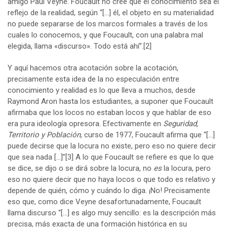
amigo Paul Veyne. Foucault no cree que el conocimiento sea el
reflejo de la realidad, según “[…] él, el objeto en su materialidad
no puede separarse de los marcos formales a través de los
cuales lo conocemos, y que Foucault, con una palabra mal
elegida, llama «discurso». Todo está ahí”.
[2]
Y aquí hacemos otra acotación sobre la acotación,
precisamente esta idea de la no especulación entre
conocimiento y realidad es lo que lleva a muchos, desde
Raymond Aron hasta los estudiantes, a suponer que Foucault
afirmaba que los locos no estaban locos y que hablar de eso
era pura ideología opresora. Efectivamente en
Seguridad,
Territorio y Población
, curso de 1977, Foucault afirma que “[…]
puede decirse que la locura no existe, pero eso no quiere decir
que sea nada […]”
[3]
A lo que Foucault se refiere es que lo que
se dice, se dijo o se dirá sobre la locura, no
es
la locura, pero
eso no quiere decir que no haya locos o que todo es relativo y
depende de quién, cómo y cuándo lo diga. ¡No! Precisamente
eso que, como dice Veyne desafortunadamente, Foucault
llama discurso “[…] es algo muy sencillo: es la descripción más
precisa, más exacta de una formación histórica en su