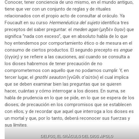
Conocer, tener conciencia de uno mismo, en el mundo antiguo,
tiene que ver con un conjunto de reglas y de rituales
relacionados con el propio acto de consultar al oráculo. Ya
Foucault en su curso
Hermenéutica del sujeto
identifica tres
preceptos del saber preguntar: el
meden agan
(μηδὲν ἄγαν) que
significa “nada con exceso”, que en absoluto habla de lo que
hoy entendemos por comportamiento ético o de mesura en el
consumo de ciertos productos. El segundo precepto es
engue
(ἐγγύη) y se refiere a las cauciones, así cuando se consulta a
los dioses habremos de tener precaución de no
comprometernos con aquello que no podamos cumplir. Y, en
tercer lugar, el
gnothi seauton
(γνῶθι σ’αὐτόν) el cual implica
que se deben examinar bien las preguntas que se quieren
hacer, cuántas y cómo interrogar a los dioses. En suma, se
habla de prudencia en lo que se pide, en lo que se espera de los
dioses; de precaución en los compromisos que se establecen
con ellos; y de recordar que aquel que interroga a los dioses es
un mortal y que, por lo tanto, deberá reconocer sus fuerzas y
sus límites.
DELFOS, EL ORÁCULO DEL DIOS APOLO