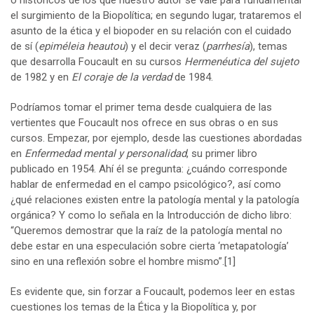
o históricos de los que nuestro autor se vale para fundamentar
el surgimiento de la Biopolítica; en segundo lugar, trataremos el
asunto de la ética y el biopoder en su relación con el cuidado
de sí (
epiméleia heautou
) y el decir veraz (
parrhesía
), temas
que desarrolla Foucault en su cursos
Hermenéutica del sujeto
de 1982 y en
El coraje de la verdad
de 1984.
Podríamos tomar el primer tema desde cualquiera de las
vertientes que Foucault nos ofrece en sus obras o en sus
cursos. Empezar, por ejemplo, desde las cuestiones abordadas
en
Enfermedad mental y personalidad
, su primer libro
publicado en 1954. Ahí él se pregunta: ¿cuándo corresponde
hablar de enfermedad en el campo psicológico?, así como
¿qué relaciones existen entre la patología mental y la patología
orgánica? Y como lo señala en la Introducción de dicho libro:
“Queremos demostrar que la raíz de la patología mental no
debe estar en una especulación sobre cierta ‘metapatología’
sino en una reflexión sobre el hombre mismo”.
[1]
Es evidente que, sin forzar a Foucault, podemos leer en estas
cuestiones los temas de la Ética y la Biopolítica y, por