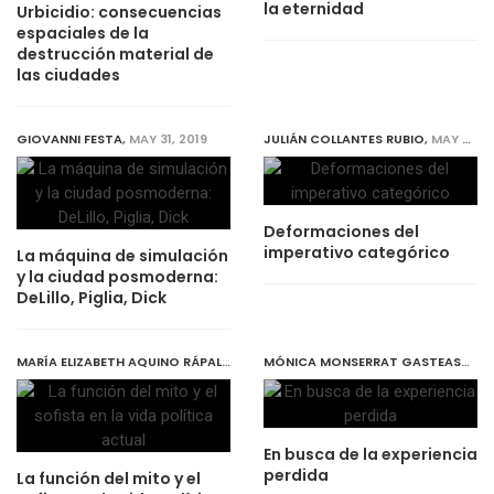
la eternidad
Urbicidio: consecuencias
espaciales de la
destrucción material de
las ciudades
GIOVANNI FESTA
,
MAY 31, 2019
JULIÁN COLLANTES RUBIO
,
MAY 31, 2019
Deformaciones del
imperativo categórico
La máquina de simulación
y la ciudad posmoderna:
DeLillo, Piglia, Dick
MARÍA ELIZABETH AQUINO RÁPALO
,
MAY 31, 2019
MÓNICA MONSERRAT GASTEASORO LUGO
En busca de la experiencia
perdida
La función del mito y el