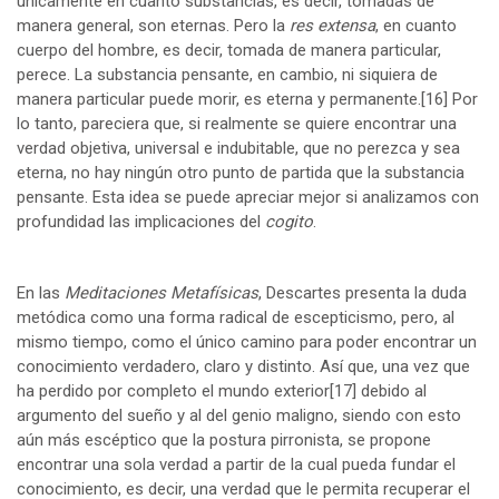
únicamente en cuanto substancias, es decir, tomadas de
manera general, son eternas. Pero la
res extensa
, en cuanto
cuerpo del hombre, es decir, tomada de manera particular,
perece. La substancia pensante, en cambio, ni siquiera de
manera particular puede morir, es eterna y permanente.
[16]
Por
lo tanto, pareciera que, si realmente se quiere encontrar una
verdad objetiva, universal e indubitable, que no perezca y sea
eterna, no hay ningún otro punto de partida que la substancia
pensante. Esta idea se puede apreciar mejor si analizamos con
profundidad las implicaciones del
cogito
.
En las
Meditaciones Metafísicas
, Descartes presenta la duda
metódica como una forma radical de escepticismo, pero, al
mismo tiempo, como el único camino para poder encontrar un
conocimiento verdadero, claro y distinto. Así que, una vez que
ha perdido por completo el mundo exterior
[17]
debido al
argumento del sueño y al del genio maligno, siendo con esto
aún más escéptico que la postura pirronista, se propone
encontrar una sola verdad a partir de la cual pueda fundar el
conocimiento, es decir, una verdad que le permita recuperar el