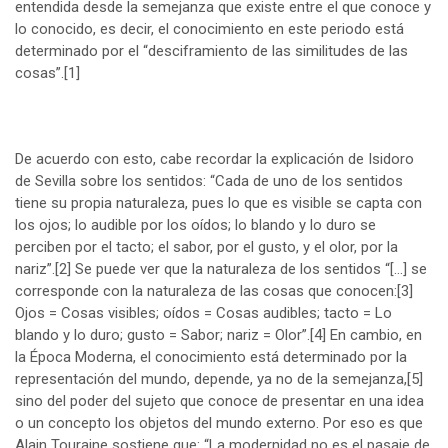
entendida desde la semejanza que existe entre el que conoce y
lo conocido, es decir, el conocimiento en este periodo está
determinado por el “desciframiento de las similitudes de las
cosas”.
[1]
De acuerdo con esto, cabe recordar la explicación de Isidoro
de Sevilla sobre los sentidos: “Cada de uno de los sentidos
tiene su propia naturaleza, pues lo que es visible se capta con
los ojos; lo audible por los oídos; lo blando y lo duro se
perciben por el tacto; el sabor, por el gusto, y el olor, por la
nariz”.
[2]
Se puede ver que la naturaleza de los sentidos “[…] se
corresponde con la naturaleza de las cosas que conocen:
[3]
Ojos = Cosas visibles; oídos = Cosas audibles; tacto = Lo
blando y lo duro; gusto = Sabor; nariz = Olor”.
[4]
En cambio, en
la Época Moderna, el conocimiento está determinado por la
representación del mundo, depende, ya no de la semejanza,
[5]
sino del poder del sujeto que conoce de presentar en una idea
o un concepto los objetos del mundo externo. Por eso es que
Alain Touraine sostiene que: “La modernidad no es el pasaje de