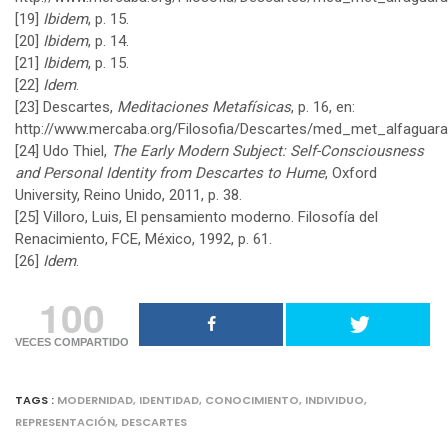
[19]
Ibidem
, p. 15.
[20]
Ibidem
, p. 14.
[21]
Ibidem
, p. 15.
[22]
Idem
.
[23]
Descartes,
Meditaciones Metafísicas
, p. 16, en:
http://www.mercaba.org/Filosofia/Descartes/med_met_alfaguar
[24]
Udo Thiel,
The Early Modern Subject: Self-Consciousness
and Personal Identity from Descartes to Hume
, Oxford
University, Reino Unido, 2011, p. 38.
[25]
Villoro, Luis, El pensamiento moderno. Filosofía del
Renacimiento, FCE, México, 1992, p. 61.
[26]
Idem
.
100
VECES COMPARTIDO
TAGS :
MODERNIDAD
,
IDENTIDAD
,
CONOCIMIENTO
,
INDIVIDUO
,
REPRESENTACIÓN
,
DESCARTES