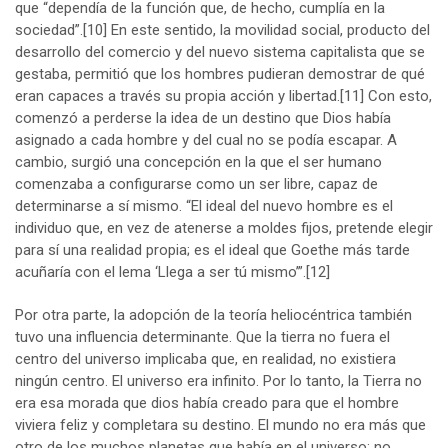
que “dependía de la función que, de hecho, cumplía en la
sociedad”.
[10]
En este sentido, la movilidad social, producto del
desarrollo del comercio y del nuevo sistema capitalista que se
gestaba, permitió que los hombres pudieran demostrar de qué
eran capaces a través su propia acción y libertad.
[11]
Con esto,
comenzó a perderse la idea de un destino que Dios había
asignado a cada hombre y del cual no se podía escapar. A
cambio, surgió una concepción en la que el ser humano
comenzaba a configurarse como un ser libre, capaz de
determinarse a sí mismo. “El ideal del nuevo hombre es el
individuo que, en vez de atenerse a moldes fijos, pretende elegir
para sí una realidad propia; es el ideal que Goethe más tarde
acuñaría con el lema ‘Llega a ser tú mismo’”.
[12]
Por otra parte, la adopción de la teoría heliocéntrica también
tuvo una influencia determinante. Que la tierra no fuera el
centro del universo implicaba que, en realidad, no existiera
ningún centro. El universo era infinito. Por lo tanto, la Tierra no
era esa morada que dios había creado para que el hombre
viviera feliz y completara su destino. El mundo no era más que
otro de los muchos planetas que había en el universo; no