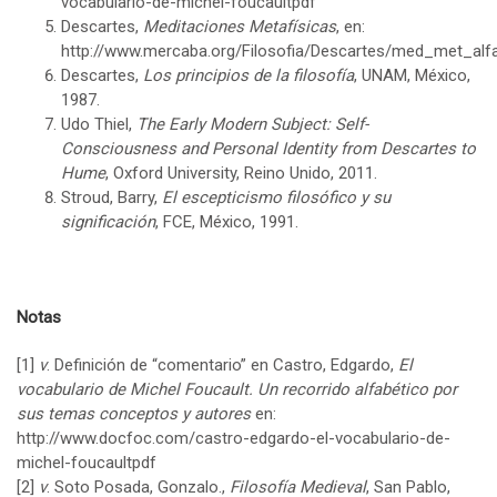
vocabulario-de-michel-foucaultpdf
Descartes,
Meditaciones Metafísicas
, en:
http://www.mercaba.org/Filosofia/Descartes/med_met_alf
Descartes,
Los principios de la filosofía
, UNAM, México,
1987.
Udo Thiel,
The Early Modern Subject: Self-
Consciousness and Personal Identity from Descartes to
Hume
, Oxford University, Reino Unido, 2011.
Stroud, Barry,
El escepticismo filosófico y su
significación
, FCE, México, 1991.
Notas
[1]
v
. Definición de “comentario” en Castro, Edgardo,
El
vocabulario de Michel Foucault. Un recorrido alfabético por
sus temas conceptos y autores
en:
http://www.docfoc.com/castro-edgardo-el-vocabulario-de-
michel-foucaultpdf
[2]
v
. Soto Posada, Gonzalo.,
Filosofía Medieval
, San Pablo,