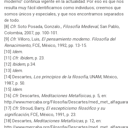
moderno” continúa vigente en la actualidad. Por eso es que nos
resulta muy fácil identificarnos como individuos; creemos que
somos únicos y especiales, y que nos encontramos separados
de todo.
[8]
Cfr
. Soto Posada, Gonzalo.,
Filosofía Medieval
, San Pablo,
Colombia, 2007, pp. 100-101.
[9]
Cfr
. Villoro, Luis,
El pensamiento moderno. Filosofía del
Renacimiento
, FCE, México, 1992, pp. 13-15.
[10]
Idem.
[11]
Cfr
.
Ibidem,
p. 23.
[12]
Ibidem
, p.34.
[13]
Idem.
[14]
Descartes,
Los principios de la filosofía
, UNAM, México,
1987, p. 50.
[15]
Idem
.
[16]
Cfr
. Descartes,
Meditaciones Metafísicas
, p. 5, en:
http://www.mercaba.org/Filosofia/Descartes/med_met_alfaguar
[17]
Cfr
. Stroud, Barry,
El escepticismo filosófico y su
significación
, FCE, México, 1991, p. 23.
[18]
Descartes,
Meditaciones Metafísicas
, p. 12, en:
http://www.mercaba.org/Filosofia/Descartes/med_met_alfaguar