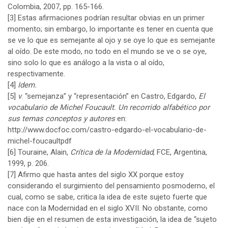
Colombia, 2007, pp. 165-166.
[3]
Estas afirmaciones podrían resultar obvias en un primer
momento; sin embargo, lo importante es tener en cuenta que
se ve lo que es semejante al ojo y se oye lo que es semejante
al oído. De este modo, no todo en el mundo se ve o se oye,
sino solo lo que es análogo a la vista o al oído,
respectivamente.
[4]
Idem.
[5]
v
. “semejanza” y “representación” en Castro, Edgardo,
El
vocabulario de Michel Foucault. Un recorrido alfabético por
sus temas conceptos y autores
en:
http://www.docfoc.com/castro-edgardo-el-vocabulario-de-
michel-foucaultpdf
[6]
Touraine, Alain,
Crítica de la Modernidad
, FCE, Argentina,
1999, p. 206.
[7]
Afirmo que hasta antes del siglo XX porque estoy
considerando el surgimiento del pensamiento posmoderno, el
cual, como se sabe, critica la idea de este sujeto fuerte que
nace con la Modernidad en el siglo XVII. No obstante, como
bien dije en el resumen de esta investigación, la idea de “sujeto