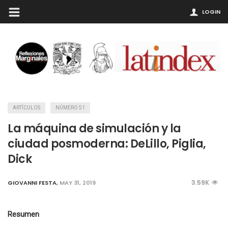
LOGIN
ARTÍCULOS
NÚMERO 51
La máquina de simulación y la
ciudad posmoderna: DeLillo, Piglia,
Dick
3.59K
GIOVANNI FESTA
,
MAY 31, 2019
Resumen