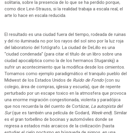
solitaria, sobre la presencia de lo que se ha perdido porque,
como dice Levi-Strauss, si la realidad trabaja a escala real, el
arte lo hace en escala reducida.
El resultado es una ciudad fuera del tiempo, rodeada de ruinas
y del rio iluminada no por los rayos del sol sino por la luz roja
del laboratorio del fotógrafo. La ciudad de DeLillo es una
“ciudad condenada” (para citar el título de un libro sobre una
ciudad apocalíptica como la de los hermanos Stugarskij) a
sufrir un acontecimiento que la modifica desde los cimientos.
Tomamos como ejemplo paradigmático el tranquilo pueblo del
Midwest de los Estados Unidos de
Ruido de Fondo
(con su
colegio, área de compras, iglesia y escuela), que de repente
perturbado por un escape toxico en la atmosfera que provoca
una enorme migración congestionada, violenta y paradójica
que nos recuerda la del cuento de Cortázar,
La autopista del
Sur
(que es también una película de Godard,
Week-end
). Similar
es el gran torbellino de bocinas y automóviles donde se
regresa a estados más arcaicos de la civilización (hasta
estudiar el cielo nocturno en búsqueda de signos, en una