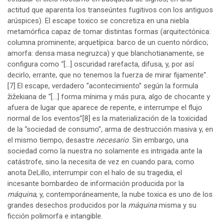
actitud que aparenta los transeúntes fugitivos con los antiguos
arúspices). El escape toxico se concretiza en una niebla
metamórfica capaz de tomar distintas formas (arquitectónica:
columna prominente; arquetípica: barco de un cuento nórdico;
amorfa: densa masa negruzca) y que blanchotianamente, se
configura como “[…] oscuridad rarefacta, difusa, y, por así
decirlo, errante, que no tenemos la fuerza de mirar fijamente”.
[7]
El escape, verdadero “acontecimiento” según la formula
žižekiana de “[…] forma mínima y más pura, algo de chocante y
afuera de lugar que aparece de repente, e interrumpe el flujo
normal de los eventos”
[8]
es la materialización de la toxicidad
de la “sociedad de consumo”, arma de destrucción masiva y, en
el mismo tiempo, desastre
necesario
. Sin embargo, una
sociedad como la nuestra no solamente es intrigada ante la
catástrofe, sino la necesita de vez en cuando para, como
anota DeLillo, interrumpir con el halo de su tragedia, el
incesante bombardeo de información producida por la
máquina
, y, contemporáneamente, la nube toxica es uno de los
grandes desechos producidos por la
máquina
misma y su
ficción polimorfa e intangible.