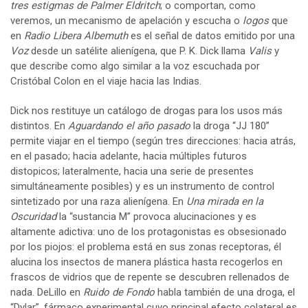
tres estigmas de Palmer Eldritch
; o comportan, como
veremos, un mecanismo de apelación y escucha o
logos
que
en
Radio Libera Albemuth
es el señal de datos emitido por una
Voz
desde un satélite alienígena, que P. K. Dick llama
Valis
y
que describe como algo similar a la voz escuchada por
Cristóbal Colon en el viaje hacia las Indias.
Dick nos restituye un catálogo de drogas para los usos más
distintos. En
Aguardando el año pasado
la droga “JJ 180”
permite viajar en el tiempo (según tres direcciones: hacia atrás,
en el pasado; hacia adelante, hacia múltiples futuros
distopicos; lateralmente, hacia una serie de presentes
simultáneamente posibles) y es un instrumento de control
sintetizado por una raza alienígena. En
Una mirada en la
Oscuridad
la “sustancia M” provoca alucinaciones y es
altamente adictiva: uno de los protagonistas es obsesionado
por los piojos: el problema está en sus zonas receptoras, él
alucina los insectos de manera plástica hasta recogerlos en
frascos de vidrios que de repente se descubren rellenados de
nada. DeLillo en
Ruido de Fondo
habla también de una droga, el
“Dylar”, fármaco experimental cuyo principal efecto colateral es