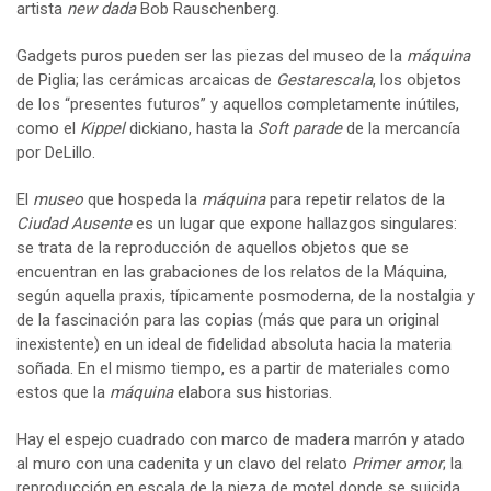
artista
new dada
Bob Rauschenberg.
Gadgets puros pueden ser las piezas del museo de la
máquina
de Piglia; las cerámicas arcaicas de
Gestarescala
, los objetos
de los “presentes futuros” y aquellos completamente inútiles,
como el
Kippel
dickiano, hasta la
Soft parade
de la mercancía
por DeLillo.
El
museo
que hospeda la
máquina
para repetir relatos de la
Ciudad Ausente
es un lugar que expone hallazgos singulares:
se trata de la reproducción de aquellos objetos que se
encuentran en las grabaciones de los relatos de la Máquina,
según aquella praxis, típicamente posmoderna, de la nostalgia y
de la fascinación para las copias (más que para un original
inexistente) en un ideal de fidelidad absoluta hacia la materia
soñada. En el mismo tiempo, es a partir de materiales como
estos que la
máquina
elabora sus historias.
Hay el espejo cuadrado con marco de madera marrón y atado
al muro con una cadenita y un clavo del relato
Primer amor
; la
reproducción en escala de la pieza de motel donde se suicida