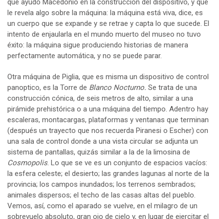
que ayudó Macedonio en la construcción del dispositivo, y que
le revela algo sobre la máquina: la máquina está viva, dice, es
un cuerpo que se expande y se retrae y capta lo que sucede. El
intento de enjaularla en el mundo muerto del museo no tuvo
éxito: la máquina sigue produciendo historias de manera
perfectamente automática, y no se puede parar.
Otra máquina de Piglia, que es misma un dispositivo de control
panoptico, es la Torre de
Blanco Nocturno.
Se trata de una
construcción cónica, de seis metros de alto, similar a una
pirámide prehistórica o a una máquina del tiempo. Adentro hay
escaleras, montacargas, plataformas y ventanas que terminan
(después un trayecto que nos recuerda Piranesi o Escher) con
una sala de control donde a una vista circular se adjunta un
sistema de pantallas, quizás similar a la de la limosina de
Cosmopolis
. Lo que se ve es un conjunto de espacios vacíos:
la esfera celeste; el desierto; las grandes lagunas al norte de la
provincia; los campos inundados; los terrenos sembrados;
animales dispersos; el techo de las casas altas del pueblo.
Vemos, así, como el aparado se vuelve, en el milagro de un
sobrevuelo absoluto, gran ojo de cielo y, en lugar de ejercitar el