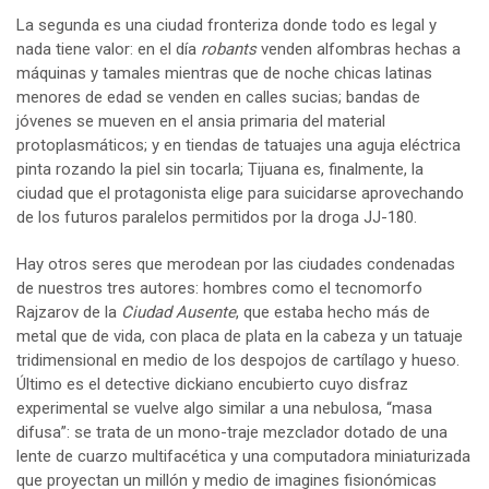
La segunda es una ciudad fronteriza donde todo es legal y
nada tiene valor: en el día
robants
venden alfombras hechas a
máquinas y tamales mientras que de noche chicas latinas
menores de edad se venden en calles sucias; bandas de
jóvenes se mueven en el ansia primaria del material
protoplasmáticos; y en tiendas de tatuajes una aguja eléctrica
pinta rozando la piel sin tocarla; Tijuana es, finalmente, la
ciudad que el protagonista elige para suicidarse aprovechando
de los futuros paralelos permitidos por la droga JJ-180.
Hay otros seres que merodean por las ciudades condenadas
de nuestros tres autores: hombres como el tecnomorfo
Rajzarov de la
Ciudad Ausente
, que estaba hecho más de
metal que de vida, con placa de plata en la cabeza y un tatuaje
tridimensional en medio de los despojos de cartílago y hueso.
Último es el detective dickiano encubierto cuyo disfraz
experimental se vuelve algo similar a una nebulosa, “masa
difusa”: se trata de un mono-traje mezclador dotado de una
lente de cuarzo multifacética y una computadora miniaturizada
que proyectan un millón y medio de imagines fisionómicas