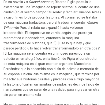
En su novela
La
Ciudad Ausente,
Ricardo Piglia postula la
existencia de una “máquina de repetir relatos” al centro de una
ciudad (en el mismo tiempo “ausente” y “actual”: Buenos Aires)
y cuyo fin es lo de producir historias. Al comienzo se trataba
de una máquina traductora: pero al traducir el cuento
William
Wilson
de Poe, el relato se expandió hasta volverse
irreconocible. El dispositivo se volvió, según una praxis ya
automática e inconsciente, entonces, la máquina
trasformadora de historias, que “[…] usa lo que hay y que
parece perdido u lo hace volver transformándolo en otra cosa”.
[5]
La máquina se encuentra en un museo parecido a un
estudio cinematográfico; en la ficción de Piglia el constructor
de esta máquina es el gran escritor argentino Macedonio
Fernández que la ensambló con el fin de salvar la memoria de
su esposa, Helena: ella misma es la máquina , que termina por
mezclar sus historias plurales y privadas con el flujo mayor de
la historia oficial en un montaje de nudos, es decir de fajos de
narraciones que se salen de una realidad para ingresar en otra
sin parar, en una mezcla.
No es un caso que la primera en darse cuenta de la máquina y