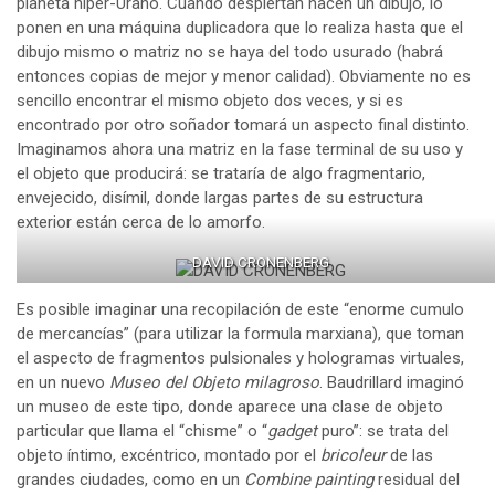
planeta híper-Urano. Cuando despiertan hacen un dibujo, lo
ponen en una máquina duplicadora que lo realiza hasta que el
dibujo mismo o matriz no se haya del todo usurado (habrá
entonces copias de mejor y menor calidad). Obviamente no es
sencillo encontrar el mismo objeto dos veces, y si es
encontrado por otro soñador tomará un aspecto final distinto.
Imaginamos ahora una matriz en la fase terminal de su uso y
el objeto que producirá: se trataría de algo fragmentario,
envejecido, disímil, donde largas partes de su estructura
exterior están cerca de lo amorfo.
DAVID CRONENBERG
Es posible imaginar una recopilación de este “enorme cumulo
de mercancías” (para utilizar la formula marxiana), que toman
el aspecto de fragmentos pulsionales y hologramas virtuales,
en un nuevo
Museo del Objeto milagroso
. Baudrillard imaginó
un museo de este tipo, donde aparece una clase de objeto
particular que llama el “chisme” o “
gadget
puro”: se trata del
objeto íntimo, excéntrico, montado por el
bricoleur
de las
grandes ciudades, como en un
Combine painting
residual del