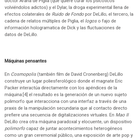
doctor Arana de Piglia (que quiere curar los psicóticos
volviéndolos adictos) y el Dylar, la droga experimental llena de
efectos colaterales de
Ruido de Fondo
por DeLillo; el tercero, la
cadena de relatos múltiples de Piglia, el
logos
o fajo de
información hologramatica de Dick y las fluctuaciones de
datos de DeLillo.
Máquinas pensantes
En
Cosmopolis
(también film de David Cronenberg) DeLillo
construye un lugar poliesferológico donde el magnate Eric
Packer interactúa directamente con los apéndices de la
máquina:
[4]
el resultado es la generación de un nuevo sujeto
polimorfo que interacciona con una interfaz a través de una
praxis de la manipulación secundaria que al contacto directo
prefiere una secuencia de digitalizaciones virtuales. En
Mao II
DeLillo crea otra máquina paradoxal y elocuente, un dispositivo
polimorfo
capaz de juntar acontecimientos heterogéneos
como un gran ceremonial público, una exposición de arte pop y