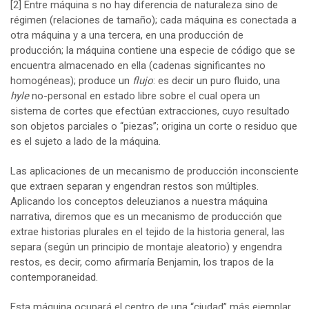
[2]
Entre máquina s no hay diferencia de naturaleza sino de
régimen (relaciones de tamaño); cada máquina es conectada a
otra máquina y a una tercera, en una producción de
producción; la máquina contiene una especie de código que se
encuentra almacenado en ella (cadenas significantes no
homogéneas); produce un
flujo
: es decir un puro fluido, una
hyle
no-personal en estado libre sobre el cual opera un
sistema de cortes que efectúan extracciones, cuyo resultado
son objetos parciales o “piezas”; origina un corte o residuo que
es el sujeto a lado de la máquina.
Las aplicaciones de un mecanismo de producción inconsciente
que extraen separan y engendran restos son múltiples.
Aplicando los conceptos deleuzianos a nuestra máquina
narrativa, diremos que es un mecanismo de producción que
extrae historias plurales en el tejido de la historia general, las
separa (según un principio de montaje aleatorio) y engendra
restos, es decir, como afirmaría Benjamin, los trapos de la
contemporaneidad.
Esta máquina ocupará el centro de una “ciudad” más ejemplar