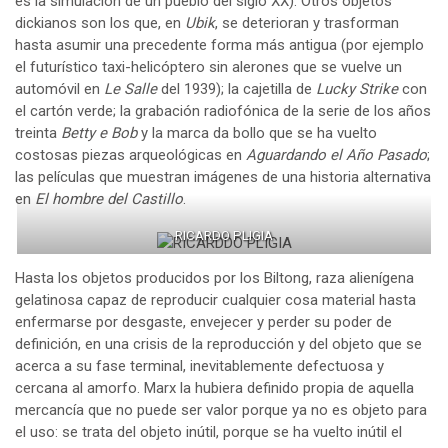
es la simulación de un pueblo del siglo XX). Otros objetos
dickianos son los que, en
Ubik
, se deterioran y trasforman
hasta asumir una precedente forma más antigua (por ejemplo
el futurístico taxi-helicóptero sin alerones que se vuelve un
automóvil en
Le Salle
del 1939); la cajetilla de
Lucky Strike
con
el cartón verde; la grabación radiofónica de la serie de los años
treinta
Betty e Bob
y la marca da bollo que se ha vuelto
costosas piezas arqueológicas en
Aguardando el Año Pasado
;
las películas que muestran imágenes de una historia alternativa
en
El hombre del Castillo
.
RICARDO PLIGIA
Hasta los objetos producidos por los Biltong, raza alienígena
gelatinosa capaz de reproducir cualquier cosa material hasta
enfermarse por desgaste, envejecer y perder su poder de
definición, en una crisis de la reproducción y del objeto que se
acerca a su fase terminal, inevitablemente defectuosa y
cercana al amorfo. Marx la hubiera definido propia de aquella
mercancía que no puede ser valor porque ya no es objeto para
el uso: se trata del objeto inútil, porque se ha vuelto inútil el