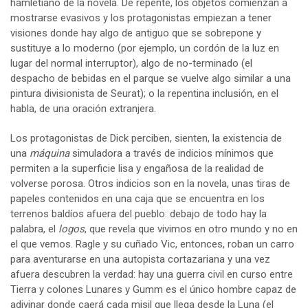
hamletiano de la novela. De repente, los objetos comienzan a
mostrarse evasivos y los protagonistas empiezan a tener
visiones donde hay algo de antiguo que se sobrepone y
sustituye a lo moderno (por ejemplo, un cordón de la luz en
lugar del normal interruptor), algo de no-terminado (el
despacho de bebidas en el parque se vuelve algo similar a una
pintura divisionista de Seurat); o la repentina inclusión, en el
habla, de una oración extranjera.
Los protagonistas de Dick perciben, sienten, la existencia de
una
máquina
simuladora a través de indicios mínimos que
permiten a la superficie lisa y engañosa de la realidad de
volverse porosa. Otros indicios son en la novela, unas tiras de
papeles contenidos en una caja que se encuentra en los
terrenos baldíos afuera del pueblo: debajo de todo hay la
palabra, el
logos
, que revela que vivimos en otro mundo y no en
el que vemos. Ragle y su cuñado Vic, entonces, roban un carro
para aventurarse en una autopista cortazariana y una vez
afuera descubren la verdad: hay una guerra civil en curso entre
Tierra y colones Lunares y Gumm es el único hombre capaz de
adivinar donde caerá cada misil que llega desde la Luna (el