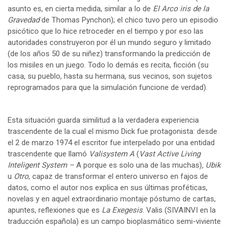
asunto es, en cierta medida, similar a lo de
El
Arco iris de la
Gravedad
de Thomas Pynchon); el chico tuvo pero un episodio
psicótico que lo hice retroceder en el tiempo y por eso las
autoridades construyeron por él un mundo seguro y limitado
(de los años 50 de su niñez) transformando la predicción de
los misiles en un juego. Todo lo demás es recita, ficción (su
casa, su pueblo, hasta su hermana, sus vecinos, son sujetos
reprogramados para que la simulación funcione de verdad).
Esta situación guarda similitud a la verdadera experiencia
trascendente de la cual el mismo Dick fue protagonista: desde
el 2 de marzo 1974 el escritor fue interpelado por una entidad
trascendente que llamó
Valisystem A
(
Vast Active Living
Inteligent System –
A porque es solo una de las muchas)
, Ubik
u
Otro
, capaz de transformar el entero universo en fajos de
datos, como el autor nos explica en sus últimas proféticas,
novelas y en aquel extraordinario montaje póstumo de cartas,
apuntes, reflexiones que es
La Exegesis
. Valis (SIVAINVI en la
traducción española) es un campo bioplasmático semi-viviente