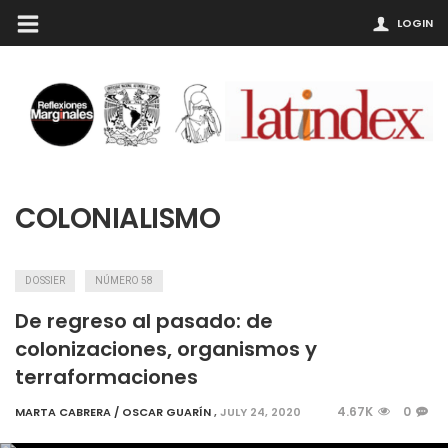
LOGIN
COLONIALISMO
DOSSIER
NÚMERO 58
De regreso al pasado: de
colonizaciones, organismos y
terraformaciones
4.67K
0
MARTA CABRERA / OSCAR GUARÍN
,
JULY 24, 2020