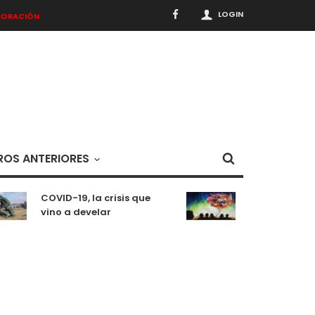
LOGIN
BORACIÓN
OS ANTERIORES
COVID-19, la crisis que
Meditaciones 
vino a develar
situación pa