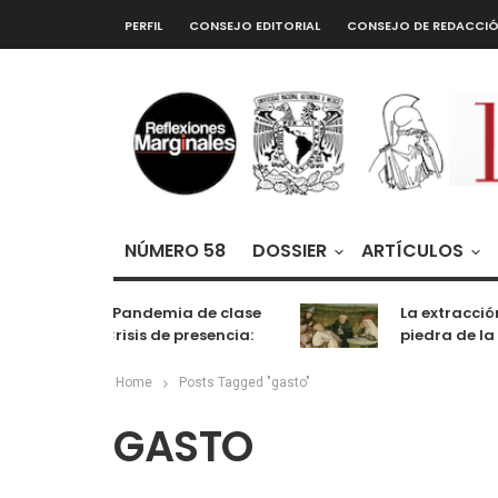
PERFIL
CONSEJO EDITORIAL
CONSEJO DE REDACCI
NÚMERO 58
DOSSIER
ARTÍCULOS
De la Pandemia de clase
La extracción
a la Crisis de presencia:
piedra de la 
cognición, labor y
entretenimiento
Home
Posts Tagged "gasto"
GASTO