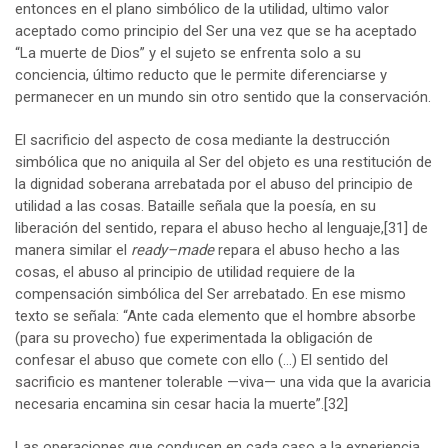
entonces en el plano simbólico de la utilidad, ultimo valor
aceptado como principio del Ser una vez que se ha aceptado
“La muerte de Dios” y el sujeto se enfrenta solo a su
conciencia, último reducto que le permite diferenciarse y
permanecer en un mundo sin otro sentido que la conservación.
El sacrificio del aspecto de cosa mediante la destrucción
simbólica que no aniquila al Ser del objeto es una restitución de
la dignidad soberana arrebatada por el abuso del principio de
utilidad a las cosas. Bataille señala que la poesía, en su
liberación del sentido, repara el abuso hecho al lenguaje,
[31]
de
manera similar el
ready–made
repara el abuso hecho a las
cosas, el abuso al principio de utilidad requiere de la
compensación simbólica del Ser arrebatado. En ese mismo
texto se señala: “Ante cada elemento que el hombre absorbe
(para su provecho) fue experimentada la obligación de
confesar el abuso que comete con ello (…) El sentido del
sacrificio es mantener tolerable —viva— una vida que la avaricia
necesaria encamina sin cesar hacia la muerte”.
[32]
Las operaciones que conducen en cada caso a la experiencia