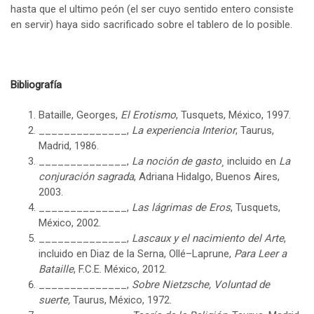
hasta que el ultimo peón (el ser cuyo sentido entero consiste
en servir) haya sido sacrificado sobre el tablero de lo posible.
Bibliografía
Bataille, Georges,
El Erotismo
, Tusquets, México, 1997.
______________,
La experiencia Interior
, Taurus,
Madrid, 1986.
______________,
La noción de gasto¸
incluido en
La
conjuración sagrada
, Adriana Hidalgo, Buenos Aires,
2003.
______________,
Las lágrimas de Eros
, Tusquets,
México, 2002.
______________,
Lascaux y el nacimiento del Arte
,
incluido en Diaz de la Serna, Ollé–Laprune,
Para Leer a
Bataille
, F.C.E. México, 2012.
______________,
Sobre Nietzsche, Voluntad de
suerte,
Taurus, México, 1972.