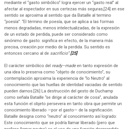
mediante el “gasto simbólico” logra ejercer un “gasto real” al
afectar al espectador en sus certezas más seguras,
[24]
en ese
sentido se aproxima al sentido que da Bataille al termino
“poesía”: “El término de poesía, que se aplica a las formas
menos degradadas, menos intelectualizadas, de la expresión
de un estado de perdida, puede ser considerado como
sinónimo de gasto: significa en efecto, de la manera más
precisa, creación por medio de la perdida. Su sentido es
entonces cercano al de
sacrificio”.
[25]
El carácter simbólico del
ready–made
en tanto expresión de
una idea lo preserva como “objeto de conocimiento”, su
contemplación aproxima la experiencia de “lo Neutro” al
conocimiento que las huellas de identidad vaciadas de sentido
pueden darnos.
[26]
La destrucción del gesto de Duchamp
como señala Bataille “se dirige al carácter de cosa”, anulada
esta función el objeto persevera en tanto obra que permite un
conocimiento liberado —por el gasto— de la significación.
Bataille designa como “neutro” al conocimiento así logrado:
Este conocimiento que se podría llamar liberado (pero que
prefiero llamar neutro) es el uso de una función desprendida