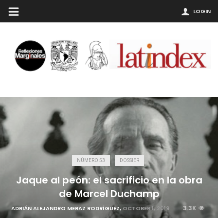
LOGIN
NÚMERO 53
DOSSIER
Jaque al peón: el sacrificio en la obra
de Marcel Duchamp
3.3K
ADRIÁN ALEJANDRO MERAZ RODRÍGUEZ
,
OCTOBER 1, 2019