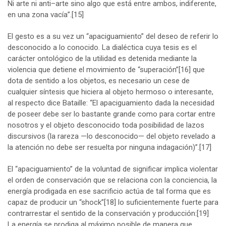
Ni arte ni anti–arte sino algo que está entre ambos, indiferente,
en una zona vacía”.
[15]
El gesto es a su vez un “apaciguamiento” del deseo de referir lo
desconocido a lo conocido. La dialéctica cuya tesis es el
carácter ontológico de la utilidad es detenida mediante la
violencia que detiene el movimiento de “superación”
[16]
que
dota de sentido a los objetos, es necesario un cese de
cualquier síntesis que hiciera al objeto hermoso o interesante,
al respecto dice Bataille: “El apaciguamiento dada la necesidad
de poseer debe ser lo bastante grande como para cortar entre
nosotros y el objeto desconocido toda posibilidad de lazos
discursivos (la rareza —lo desconocido— del objeto revelado a
la atención no debe ser resuelta por ninguna indagación)”.
[17]
El “apaciguamiento” de la voluntad de significar implica violentar
el orden de conservación que se relaciona con la conciencia, la
energía prodigada en ese sacrificio actúa de tal forma que es
capaz de producir un “shock”
[18]
lo suficientemente fuerte para
contrarrestar el sentido de la conservación y producción:
[19]
La energía se prodiga al máximo posible de manera que