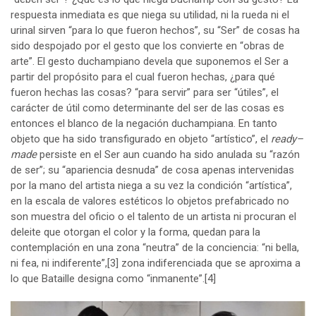
respuesta inmediata es que niega su utilidad, ni la rueda ni el
urinal sirven “para lo que fueron hechos”, su “Ser” de cosas ha
sido despojado por el gesto que los convierte en “obras de
arte”. El gesto duchampiano devela que suponemos el Ser a
partir del propósito para el cual fueron hechas, ¿para qué
fueron hechas las cosas? “para servir” para ser “útiles”, el
carácter de útil como determinante del ser de las cosas es
entonces el blanco de la negación duchampiana. En tanto
objeto que ha sido transfigurado en objeto “artístico”, el
ready–
made
persiste en el Ser aun cuando ha sido anulada su “razón
de ser”; su “apariencia desnuda” de cosa apenas intervenidas
por la mano del artista niega a su vez la condición “artística”,
en la escala de valores estéticos lo objetos prefabricado no
son muestra del oficio o el talento de un artista ni procuran el
deleite que otorgan el color y la forma, quedan para la
contemplación en una zona “neutra” de la conciencia: “ni bella,
ni fea, ni indiferente”,
[3]
zona indiferenciada que se aproxima a
lo que Bataille designa como “inmanente”.
[4]