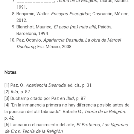
______________,
Teoría de la Religión
, Taurus, Madrid,
1991.
Benjamin, Walter,
Ensayos Escogidos,
Coyoacán, México,
2012.
Blanchot, Maurice,
El paso (no) más allá
, Paidós,
Barcelona, 1994.
Paz, Octavio,
Apariencia Desnuda, La obra de Marcel
Duchamp
, Era, México, 2008.
Notas
[1]
Paz, O.,
Apariencia Desnuda
, ed. cit., p. 31.
[2]
Ibid
., p. 87.
[3]
Duchamp citado por Paz en
ibid
., p. 87.
[4]
“En la inmanencia primera no hay diferencia posible antes de
la posición del útil fabricado”. Bataille G.,
Teoría de la Religión,
p. 42.
[5]
Lascaux o el nacimiento del arte,
El Erotismo, Las lágrimas
de Eros, Teoría de la Religión
.