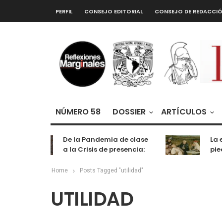
PERFIL
CONSEJO EDITORIAL
CONSEJO DE REDACCI
NÚMERO 58
DOSSIER
ARTÍCULOS
De la Pandemia de clase
La e
a la Crisis de presencia:
pied
cognición, labor y
entretenimiento
Home
Posts Tagged "utilidad"
UTILIDAD