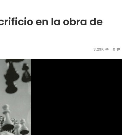
rificio en la obra de
3.29K
0