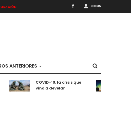
LOGIN
BORACIÓN
OS ANTERIORES
COVID-19, la crisis que
Medit
vino a develar
situ