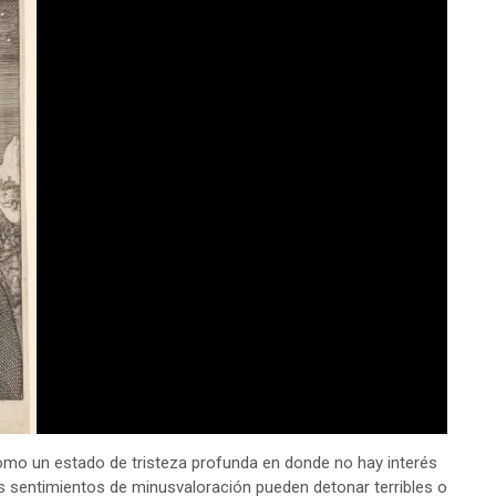
mo un estado de tristeza profunda en donde no hay interés
s sentimientos de minusvaloración pueden detonar terribles o