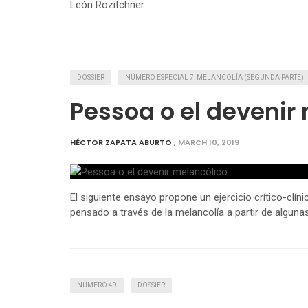
León Rozitchner.
DOSSIER
NÚMERO ESPECIAL 7: MELANCOLÍA (SEGUNDA PARTE)
Pessoa o el devenir
HÉCTOR ZAPATA ABURTO
,
MARCH 10, 2019
El siguiente ensayo propone un ejercicio crítico-clí
pensado a través de la melancolía a partir de algunas
NÚMERO 49
DOSSIER