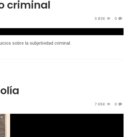
to criminal
3.83K
0
icios sobre la subjetividad criminal.
olía
7.65K
0