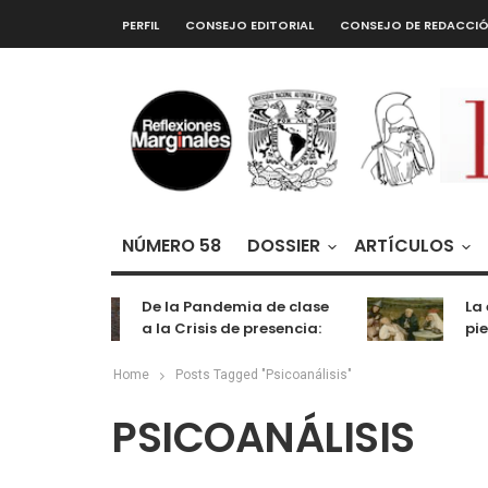
PERFIL
CONSEJO EDITORIAL
CONSEJO DE REDACCI
NÚMERO 58
DOSSIER
ARTÍCULOS
De la Pandemia de clase
La extr
a la Crisis de presencia:
piedra 
cognición, labor y
entretenimiento
Home
Posts Tagged "Psicoanálisis"
PSICOANÁLISIS