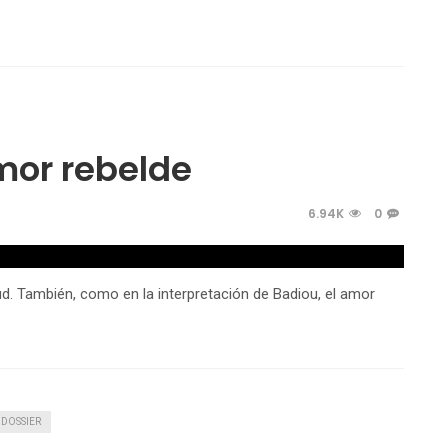
mor rebelde
6.94K
0
d. También, como en la interpretación de Badiou, el amor
DOSSIER