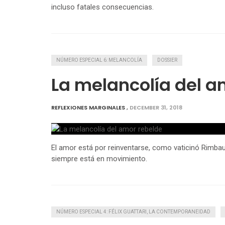
incluso fatales consecuencias.
NÚMERO ESPECIAL 6: MELANCOLÍA
DOSSIER
La melancolía del a
REFLEXIONES MARGINALES
,
DECEMBER 31, 2018
El amor está por reinventarse, como vaticinó Rimbau
siempre está en movimiento.
NÚMERO ESPECIAL 4: FÉLIX GUATTARI, LA CONTEMPORANEIDAD