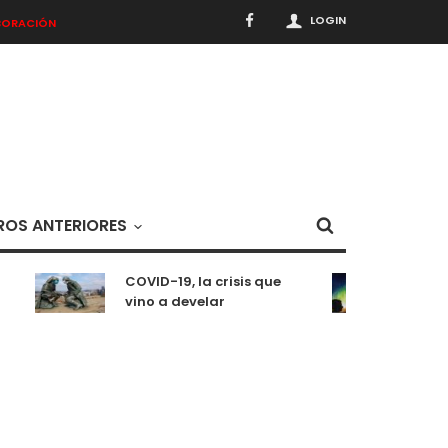
LOGIN
BORACIÓN
OS ANTERIORES
COVID-19, la crisis que
Meditac
vino a develar
situaci