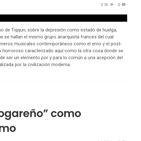
3.1K
0
imo de Tiqqun, sobre la depresión como estado de huelga,
 que se hallan el mismo grupo anarquista francés del cual
na, géneros musicales contemporáneos como el emo y el post-
 lo horroroso caracterizado aquí como la otra cosa donde se
 de ser un elemento por y para lo común a una acepción del
alizada por la civilización moderna.
hogareño” como
imo