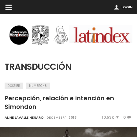
LOGIN
TRANSDUCCIÓN
DOSSIER
NÚMERO 48
Percepción, relación e intención en
Simondon
10.53K
0
ALINE LAVALLE HENARO
,
DECEMBER 1, 2018