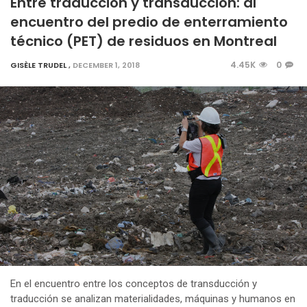
Entre traducción y transducción: al
encuentro del predio de enterramiento
técnico (PET) de residuos en Montreal
4.45K
0
GISÈLE TRUDEL
,
DECEMBER 1, 2018
En el encuentro entre los conceptos de transducción y
traducción se analizan materialidades, máquinas y humanos en