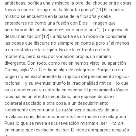
antitéticas, política una y mística la otra: del choque entre estas
fuerzas nace el milagro de la filosofía griega”.
[11]
El impulso
místico se encuentra en la base de la filosofía y debe
entenderse no como una fusión con Dios —imagen que
heredamos del cristianismo—, sino como una “[…] exigencia de
deshumanización”.
[12]
La filosofía es un modo de considerar
las cosas que discurre no siempre en contra, pero sí al menos
a un costado de la religión. No se le enfrenta en todo
momento, pero sí es, por vocación propia, un camino
divergente. Con todo, como recién hemos visto, su aparición —
Grecia, siglo V a. C.— tiene algo de milagroso. Porque en su
origen no es exactamente la irrupción del pensamiento lógico-
racional —y su eventual triunfo la irracionalidad mítica— lo que
va a caracterizar su entrada en escena. El pensamiento lógico-
racional es un efecto secundario, una especie de daño
colateral asociado a otra cosa, a un descubrimiento
literalmente descomunal. La razón viene
después
de una
revelación que, debe reconocerse, tiene mucho de milagrosa.
Pues lo que se revela es la revelación misma: el ser —
tó on
—
en cuanto que revelación del ser. El lógos comparece después