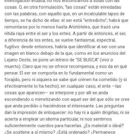
investigación erudita; no nos encontramos a solas con las
cosas. O, en otra formulación, “las cosas” están enredadas
con las palabras, con aquello que, en un incalculable lapso de
tiempo, se ha dicho de ellas: el ser está “entredicho”; habrá que
remontarse por lo menos hasta Aristóteles, que trazó una
nítida raya entre el ser y los entes. A partir de entonces, el ser,
a diferencia de los entes, se vuelve fantasmal, espectral,
fugitivo: desde entonces, habría que identificar al ser con una
imagen en blanco debajo de la que, como en los anuncios del
Lejano Oeste, se pone un letrero de “SE BUSCA” (vivo o
muerto). Claro que no se ofrece recompensa, y eso da en qué
pensar. El ser se comporta en lo fundamental como un
forajido, pero ni siquiera se sabe qué crimen ha cometido (y si
efectivamente lo ha hecho); en cualquier caso, el ente —las
cosas que aparecen— se interpone y por allí se anda
escondiendo o mimetizando con aquel ser del que sólo se cree
que anda perdido o haciéndose el interesante. Las preguntas
dan la impresión de enloquecer: no hay ni a quién dirigirlas, ni se
acierta a emplear un idioma particular, ni nos sentimos
suficientemente cuerdos para hacerlas. ¿Es material o ideal?
¿Se sostiene a sí mismo? ¿Está ordenado? ¿Permanece