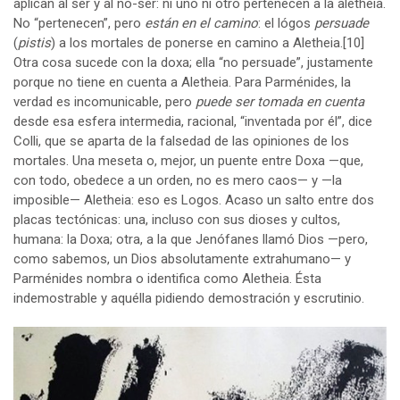
aplican al ser y al no-ser: ni uno ni otro pertenecen a la aletheia.
No “pertenecen”, pero
están en el camino
: el lógos
persuade
(
pistis
) a los mortales de ponerse en camino a Aletheia.
[10]
Otra cosa sucede con la doxa; ella “no persuade”, justamente
porque no tiene en cuenta a Aletheia. Para Parménides, la
verdad es incomunicable, pero
puede ser tomada en cuenta
desde esa esfera intermedia, racional, “inventada por él”, dice
Colli, que se aparta de la falsedad de las opiniones de los
mortales. Una meseta o, mejor, un puente entre Doxa —que,
con todo, obedece a un orden, no es mero caos— y —la
imposible— Aletheia: eso es Logos. Acaso un salto entre dos
placas tectónicas: una, incluso con sus dioses y cultos,
humana: la Doxa; otra, a la que Jenófanes llamó Dios —pero,
como sabemos, un Dios absolutamente extrahumano— y
Parménides nombra o identifica como Aletheia. Ésta
indemostrable y aquélla pidiendo demostración y escrutinio.