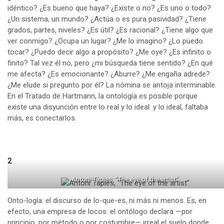
idéntico? ¿Es bueno que haya? ¿Existe o no? ¿Es uno o todo?
¿Un sistema, un mundo? ¿Actúa o es pura pasividad? ¿Tiene
grados, partes, niveles? ¿Es útil? ¿Es racional? ¿Tiene algo que
ver conmigo? ¿Ocupa un lugar? ¿Me lo imagino? ¿Lo puedo
tocar? ¿Puedo decir algo a propósito? ¿Me oye? ¿Es infinito o
finito? Tal vez él no, pero ¿mi búsqueda tiene sentido? ¿En qué
me afecta? ¿Es emocionante? ¿Aburre? ¿Me engaña adrede?
¿Me elude si pregunto por él? La nómina se antoja interminable.
En el Tratado de Hartmann, la ontología es posible porque
existe una disyunción entre lo real y lo ideal: y lo ideal, faltaba
más, es conectarlos.
2
Antoni Tàpies, “The eye of the artist”
Onto-logía: el discurso de lo-que-es, ni más ni menos. Es, en
efecto, una empresa de locos: el ontólogo declara —por
principio, por método o por costumbre— irreal el suelo donde