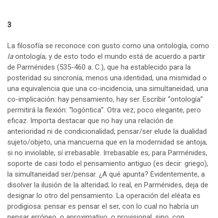
3
La filosofía se reconoce con gusto como una ontología, como
la
ontología; y de esto todo el mundo está de acuerdo a partir
de Parménides (535-460 a. C.), que ha establecido para la
posteridad su sincronía; menos una identidad, una mismidad o
una equivalencia que una co-incidencia, una simultaneidad, una
co-implicación: hay pensamiento, hay ser. Escribir “ontología”
permitirá la flexión: “logóntica”. Otra vez, poco elegante, pero
eficaz. Importa destacar que no hay una relación de
anterioridad ni de condicionalidad; pensar/ser elude la dualidad
sujeto/objeto, una mancuerna que en la modernidad se antoja,
si no inviolable, sí irrebasable. Irrebasable es, para Parménides,
soporte de casi todo el pensamiento antiguo (es decir: griego),
la simultaneidad ser/pensar. ¿A qué apunta? Evidentemente, a
disolver la ilusión de la alteridad; lo real, en Parménides, deja de
designar lo otro del pensamiento. La operación del eléata es
prodigiosa: pensar es pensar el ser, con lo cual no habría un
pensar erróneo, o aproximativo, o provisional, sino, con