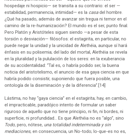
hospedaje ni hospicio— se transita a su contrario: el ser —
estabilidad, permanencia, intimidad— es la
casa
del hombre.
¿Qué ha pasado, además de avanzar sin tregua ni temor en el
camino de la re-humanización? El mundo es el ser, punto final.
Pero Platón y Aristóteles siguen siendo —a pesar de esta
torsión o desviación— filósofos: el estagirita, en particular, no
puede negar la unidad y la unicidad de Alethéia, aunque sí hará
énfasis en su polisemia; del lado del mortal, Alethéia se revela
en la pluralidad y la pululación de los seres: en la exuberancia
de su accidentalidad: “Tal es, o habría podido ser, la buena
noticia del aristotelismo, el anuncio de esa gaya ciencia en que
habría podido consistir, suponiendo que fuera posible, una
ontología de la diseminación y de la diferencia”.
[14]
Lástima, no hay “gaya ciencia” en el estagirita; hay, en cambio,
el impracticable, paradójico intento de formular un saber
riguroso de aquello que no tiene principio, ni fin, ni bordes, ni
superficie, ni profundidad… Es que Alethéia no es “algo”, sino
Todo
, pero, nótese,
una totalidad indeterminada y sin
mediaciones
, en consecuencia, un No-todo; lo-que-es no es,