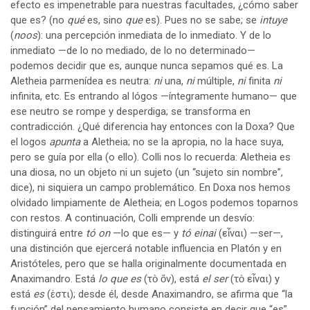
efecto es impenetrable para nuestras facultades, ¿cómo saber
que es? (no
qué
es, sino
que
es). Pues no se sabe; se
intuye
(
noos
): una percepción inmediata de lo inmediato. Y de lo
inmediato —de lo no mediado, de lo no determinado—
podemos decidir que es, aunque nunca sepamos qué es. La
Aletheia parmenídea es neutra:
ni
una,
ni
múltiple,
ni
finita
ni
infinita, etc. Es entrando al lógos —íntegramente humano— que
ese neutro se rompe y desperdiga; se transforma en
contradicción. ¿Qué diferencia hay entonces con la Doxa? Que
el logos
apunta
a Aletheia; no se la apropia, no la hace suya,
pero se guía por ella (o ello). Colli nos lo recuerda: Aletheia es
una diosa, no un objeto ni un sujeto (un “sujeto sin nombre”,
dice), ni siquiera un campo problemático. En Doxa nos hemos
olvidado limpiamente de Aletheia; en Logos podemos toparnos
con restos. A continuación, Colli emprende un desvío:
distinguirá entre
tó on
—lo que es— y
tó einai
(εἶναι) —ser—,
una distinción que ejercerá notable influencia en Platón y en
Aristóteles, pero que se halla originalmente documentada en
Anaximandro. Está
lo que es
(τὸ ὄν), está
el ser
(τὸ εἶναι) y
está
es
(ἐστι); desde él, desde Anaximandro, se afirma que “la
función” del pensamiento humano consiste en decir que “es”.