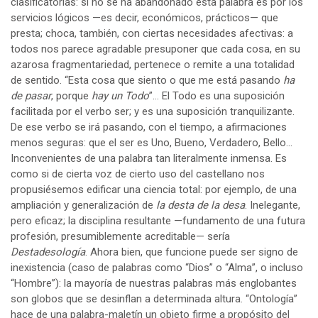
clasificatorias: si no se ha abandonado esta palabra es por los
servicios lógicos —es decir, económicos, prácticos— que
presta; choca, también, con ciertas necesidades afectivas: a
todos nos parece agradable presuponer que cada cosa, en su
azarosa fragmentariedad, pertenece o remite a una totalidad
de sentido. “Esta cosa que siento o que me está pasando
ha
de pasar
, porque
hay un Todo
”… El Todo es una suposición
facilitada por el verbo ser; y es una suposición tranquilizante.
De ese verbo se irá pasando, con el tiempo, a afirmaciones
menos seguras: que el ser es Uno, Bueno, Verdadero, Bello…
Inconvenientes de una palabra tan literalmente inmensa. Es
como si de cierta voz de cierto uso del castellano nos
propusiésemos edificar una ciencia total: por ejemplo, de una
ampliación y generalización de
la desta de la desa
. Inelegante,
pero eficaz; la disciplina resultante —fundamento de una futura
profesión, presumiblemente acreditable— sería
Destadesología
. Ahora bien, que funcione puede ser signo de
inexistencia (caso de palabras como “Dios” o “Alma”, o incluso
“Hombre”): la mayoría de nuestras palabras más englobantes
son globos que se desinflan a determinada altura. “Ontología”
hace de una palabra-maletín un objeto firme a propósito del