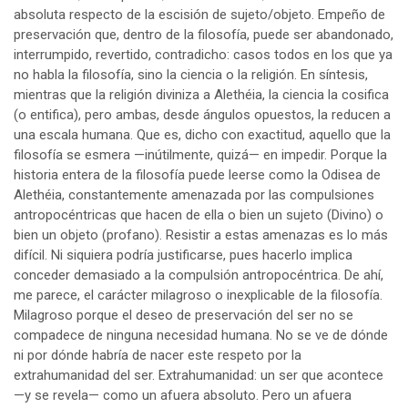
absoluta respecto de la escisión de sujeto/objeto. Empeño de
preservación que, dentro de la filosofía, puede ser abandonado,
interrumpido, revertido, contradicho: casos todos en los que ya
no habla la filosofía, sino la ciencia o la religión. En síntesis,
mientras que la religión diviniza a Alethéia, la ciencia la cosifica
(o entifica), pero ambas, desde ángulos opuestos, la reducen a
una escala humana. Que es, dicho con exactitud, aquello que la
filosofía se esmera —inútilmente, quizá— en impedir. Porque la
historia entera de la filosofía puede leerse como la Odisea de
Alethéia, constantemente amenazada por las compulsiones
antropocéntricas que hacen de ella o bien un sujeto (Divino) o
bien un objeto (profano). Resistir a estas amenazas es lo más
difícil. Ni siquiera podría justificarse, pues hacerlo implica
conceder demasiado a la compulsión antropocéntrica. De ahí,
me parece, el carácter milagroso o inexplicable de la filosofía.
Milagroso porque el deseo de preservación del ser no se
compadece de ninguna necesidad humana. No se ve de dónde
ni por dónde habría de nacer este respeto por la
extrahumanidad del ser. Extrahumanidad: un ser que acontece
—y se revela— como un afuera absoluto. Pero un afuera