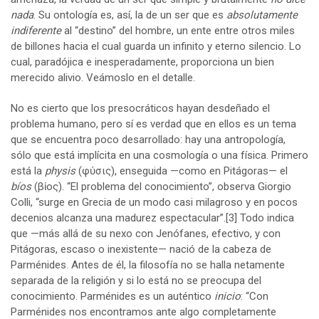
nada
. Su ontología es, así, la de un ser que es
absolutamente
indiferente
al “destino” del hombre, un ente entre otros miles
de billones hacia el cual guarda un infinito y eterno silencio. Lo
cual, paradójica e inesperadamente, proporciona un bien
merecido alivio. Veámoslo en el detalle.
No es cierto que los presocráticos hayan desdeñado el
problema humano, pero sí es verdad que en ellos es un tema
que se encuentra poco desarrollado: hay una antropología,
sólo que está implícita en una cosmología o una física. Primero
está la
physis
(φύσις), enseguida —como en Pitágoras— el
bíos
(βίος). “El problema del conocimiento”, observa Giorgio
Colli, “surge en Grecia de un modo casi milagroso y en pocos
decenios alcanza una madurez espectacular”.
[3]
Todo indica
que —más allá de su nexo con Jenófanes, efectivo, y con
Pitágoras, escaso o inexistente— nació de la cabeza de
Parménides. Antes de él, la filosofía no se halla netamente
separada de la religión y si lo está no se preocupa del
conocimiento. Parménides es un auténtico
inicio
: “Con
Parménides nos encontramos ante algo completamente