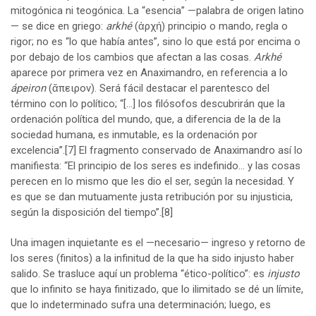
mitogónica ni teogónica. La “esencia” —palabra de origen latino
— se dice en griego:
arkhé
(ἀρχή) principio o mando, regla o
rigor; no es “lo que había antes”, sino lo que está por encima o
por debajo de los cambios que afectan a las cosas.
Arkhé
aparece por primera vez en Anaximandro, en referencia a lo
ápeiron
(ἄπειρον). Será fácil destacar el parentesco del
término con lo político; “[…] los filósofos descubrirán que la
ordenación política del mundo, que, a diferencia de la de la
sociedad humana, es inmutable, es la ordenación por
excelencia”.
[7]
El fragmento conservado de Anaximandro así lo
manifiesta: “El principio de los seres es indefinido… y las cosas
perecen en lo mismo que les dio el ser, según la necesidad. Y
es que se dan mutuamente justa retribución por su injusticia,
según la disposición del tiempo”.
[8]
Una imagen inquietante es el —necesario— ingreso y retorno de
los seres (finitos) a la infinitud de la que ha sido injusto haber
salido. Se trasluce aquí un problema “ético-político”: es
injusto
que lo infinito se haya finitizado, que lo ilimitado se dé un límite,
que lo indeterminado sufra una determinación; luego, es