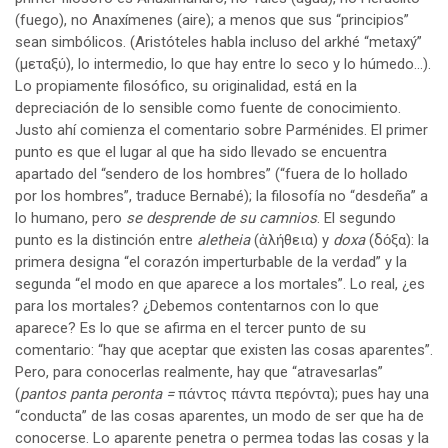
(fuego), no Anaxímenes (aire); a menos que sus “principios”
sean simbólicos. (Aristóteles habla incluso del arkhé “metaxý”
(μεταξύ), lo intermedio, lo que hay entre lo seco y lo húmedo…).
Lo propiamente filosófico, su originalidad, está en la
depreciación de lo sensible como fuente de conocimiento.
Justo ahí comienza el comentario sobre Parménides. El primer
punto es que el lugar al que ha sido llevado se encuentra
apartado del “sendero de los hombres” (“fuera de lo hollado
por los hombres”, traduce Bernabé); la filosofía no “desdeña” a
lo humano, pero
se desprende de su camnios
. El segundo
punto es la distinción entre
aletheia
(ἀλήθεια) y
doxa
(δόξα): la
primera designa “el corazón imperturbable de la verdad” y la
segunda “el modo en que aparece a los mortales”. Lo real, ¿es
para los mortales? ¿Debemos contentarnos con lo que
aparece? Es lo que se afirma en el tercer punto de su
comentario: “hay que aceptar que existen las cosas aparentes”.
Pero, para conocerlas realmente, hay que “atravesarlas”
(
pantos panta peronta =
πάντος πάντα περόντα); pues hay una
“conducta” de las cosas aparentes, un modo de ser que ha de
conocerse. Lo aparente penetra o permea todas las cosas y la