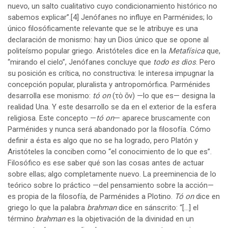
nuevo, un salto cualitativo cuyo condicionamiento histórico no
sabemos explicar”.
[4]
Jenófanes no influye en Parménides; lo
único filosóficamente relevante que se le atribuye es una
declaración de monismo: hay un Dios único que se opone al
politeísmo popular griego. Aristóteles dice en la
Metafísica
que,
“mirando el cielo”, Jenófanes concluye que
todo es dios
. Pero
su posición es crítica, no constructiva: le interesa impugnar la
concepción popular, pluralista y antropomórfica. Parménides
desarrolla ese monismo:
tó on
(τὸ ὄν) —lo que es— designa la
realidad Una. Y este desarrollo se da en el exterior de la esfera
religiosa. Este concepto —
tó on
— aparece bruscamente con
Parménides y nunca será abandonado por la filosofía. Cómo
definir a ésta es algo que no se ha logrado, pero Platón y
Aristóteles la conciben como “el conocimiento de lo que es”.
Filosófico es ese saber qué son las cosas antes de actuar
sobre ellas; algo completamente nuevo. La preeminencia de lo
teórico sobre lo práctico —del pensamiento sobre la acción—
es propia de la filosofía, de Parménides a Plotino.
Tó on
dice en
griego lo que la palabra
brahman
dice en sánscrito: “[…] el
término
brahman
es la objetivación de la divinidad en un