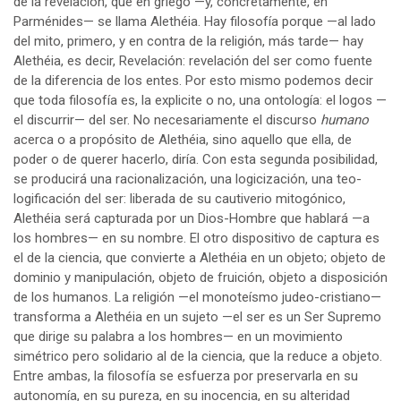
de la revelación, que en griego —y, concretamente, en
Parménides— se llama Alethéia. Hay filosofía porque —al lado
del mito, primero, y en contra de la religión, más tarde— hay
Alethéia, es decir, Revelación: revelación del ser como fuente
de la diferencia de los entes. Por esto mismo podemos decir
que toda filosofía es, la explicite o no, una ontología: el logos —
el discurrir— del ser. No necesariamente el discurso
humano
acerca o a propósito de Alethéia, sino aquello que ella, de
poder o de querer hacerlo, diría. Con esta segunda posibilidad,
se producirá una racionalización, una logicización, una teo-
logificación del ser: liberada de su cautiverio mitogónico,
Alethéia será capturada por un Dios-Hombre que hablará —a
los hombres— en su nombre. El otro dispositivo de captura es
el de la ciencia, que convierte a Alethéia en un objeto; objeto de
dominio y manipulación, objeto de fruición, objeto a disposición
de los humanos. La religión —el monoteísmo judeo-cristiano—
transforma a Alethéia en un sujeto —el ser es un Ser Supremo
que dirige su palabra a los hombres— en un movimiento
simétrico pero solidario al de la ciencia, que la reduce a objeto.
Entre ambas, la filosofía se esfuerza por preservarla en su
autonomía, en su pureza, en su inocencia, en su alteridad