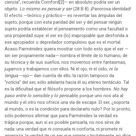
ciencia”, recuerda Cornford
[2]
— en absoluto podría ser un
objeto.
Lo mismo es pensar y ser
(28 B 8). ¡Pavorosa identidad!
El efecto —teórico y práctico— es reventar las ámpulas del
sujeto, porque con esta paridad del ser y del pensar ningún
sujeto podría establecer el pensamiento como una facultad o
una propiedad suya: el ser es (lo) inapropiable que desfonda a
ese apropiador o depredador compulsivo que es el mortal.
Acaso Parménides quiera mostrar con todo esto que el ser —
sin ser propiamente nada— nombra el límite de lo humano, de
su técnica y de sus sueños; nos movemos entre fantasmas,
jugamos y trabajamos con ellos. Ni el ojo, ni el oído,
ni la
lengua
—ojo— dan cuenta de ello; la razón tampoco da
“noticia” del ser, sólo adelanta hacia él su etéreo tentáculo. Tal
es la dificultad que el filósofo propone a los hombres.
No hay
paso entre lo sensible y lo pensable
, porque uno nos ata al
mundo y el otro nos ofrece una vía de escape. El ser, ¿soporta
al mundo, o es la condición para declararlo nulo? Por lo pronto,
sólo podemos afirmar que para Parménides la verdad es
trágica porque, aun si es posible pensarla, no nos sirve de
nada: una verdad que ni consuela ni conforta, ni promete ni
amenaza, la verdad de un ser que simple y brutalmente
no dice