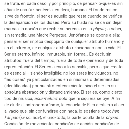
se trata, en cada caso, y por principio, de pensar-lo-que-es sin
añadirle una faz benévola, es decir, humana. El fondo mítico
sirve de frontón; el ser es aquello que resta cuando se verifica
la desaparición de los dioses. Pero su huida no se da sin dejar
marcas: la noción que recibe su herencia es la
physis
, a saber,
sin remedio, una Madre Perpetua. Jenófanes se opone a ella:
pensar el ser implica despojarlo de cualquier atributo humano y,
en el extremo, de cualquier atributo relacionado con la vida. El
Ser es eterno, infinito, inmutable, sin forma… Es decir, sin
atributos: fuera del tiempo, fuera de toda experiencia y de toda
representación. El Ser es ajeno a lo sensible, pero sigue —esto
es esencial— siendo inteligible; no los seres individuados, no
“las cosas” ya particularizadas en sí mismas o determinadas
(identificadas) por nuestro entendimiento, sino el ser en su
absoluta abstracción y distanciamiento. El ser es, como cierto
tipo de música,
acusmático
: sólo que ni siquiera se oye. A fin
de eludir el antropomorfismo, la escuela de Elea destierra al ser
al vacío que, sin confundirse con nada, lo sostiene todo:
hen
kaí pan
(ἕν καὶ πᾶν), el uno-todo, la parte oculta de la
physis
…
Condición de movimiento, condición de acción, condición de