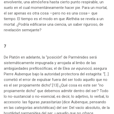
envolvente, una atmósfera hasta cierto punto respirable, un
suelo en el cual momentáneamente hacer pie. Para un mortal,
el ser apenas es otra cosa —pero no es una cosa— que
tiempo. El tiempo es el modo en que Alethéia se revela a un
mortal. ¿Podría edificarse una ciencia, un saber riguroso, de
revelación semejante?
7
De Platón en adelante, la “posición” de Parménides será
sistemáticamente impugnada y arrojada al limbo de las
ambigüedades prefilosóficas; el de Elea
se equivocó
, asegura
Pierre Aubenque bajo la autoridad protectora del estagirita: “[…]
cometió el error de expulsar fuera del ser todo aquello que no
es el ser propiamente dicho”.
[13]
¿Qué cosa es este ser “no
propiamente dicho” que debemos admitir dentro del ser? Todo
lo no-sustancial o no-esencial, es decir, lo adjetivo, lo verbal, lo
accesorio: las figuras
parasitarias
(dice Aubenque, pensando
en las categorías aristotélicas) del ser. Del vacío absoluto, de la
hostilidad parmenídea del ser —aquello que no ofrece