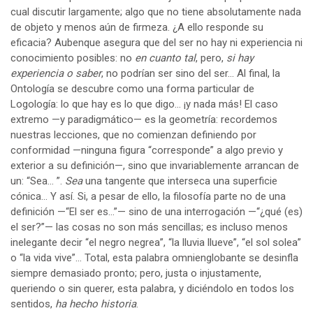
cual discutir largamente; algo que no tiene absolutamente nada
de objeto y menos aún de firmeza. ¿A ello responde su
eficacia? Aubenque asegura que del ser no hay ni experiencia ni
conocimiento posibles: no
en cuanto tal
, pero,
si hay
experiencia o saber
, no podrían ser sino del ser… Al final, la
Ontología se descubre como una forma particular de
Logología: lo que hay es lo que digo… ¡y nada más! El caso
extremo —y paradigmático— es la geometría: recordemos
nuestras lecciones, que no comienzan definiendo por
conformidad —ninguna figura “corresponde” a algo previo y
exterior a su definición—, sino que invariablemente arrancan de
un: “Sea… ”.
Sea
una tangente que interseca una superficie
cónica… Y así. Si, a pesar de ello, la filosofía parte no de una
definición —“El ser es…”— sino de una interrogación —“¿qué (es)
el ser?”— las cosas no son más sencillas; es incluso menos
inelegante decir “el negro negrea”, “la lluvia llueve”, “el sol solea”
o “la vida vive”… Total, esta palabra omnienglobante se desinfla
siempre demasiado pronto; pero, justa o injustamente,
queriendo o sin querer, esta palabra, y diciéndolo en todos los
sentidos,
ha hecho historia
.