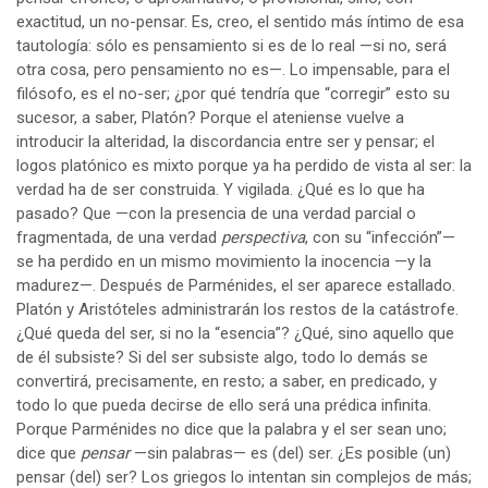
exactitud, un no-pensar. Es, creo, el sentido más íntimo de esa
tautología: sólo es pensamiento si es de lo real —si no, será
otra cosa, pero pensamiento no es—. Lo impensable, para el
filósofo, es el no-ser; ¿por qué tendría que “corregir” esto su
sucesor, a saber, Platón? Porque el ateniense vuelve a
introducir la alteridad, la discordancia entre ser y pensar; el
logos platónico es mixto porque ya ha perdido de vista al ser: la
verdad ha de ser construida. Y vigilada. ¿Qué es lo que ha
pasado? Que —con la presencia de una verdad parcial o
fragmentada, de una verdad
perspectiva
, con su “infección”—
se ha perdido en un mismo movimiento la inocencia —y la
madurez—. Después de Parménides, el ser aparece estallado.
Platón y Aristóteles administrarán los restos de la catástrofe.
¿Qué queda del ser, si no la “esencia”? ¿Qué, sino aquello que
de él subsiste? Si del ser subsiste algo, todo lo demás se
convertirá, precisamente, en resto; a saber, en predicado, y
todo lo que pueda decirse de ello será una prédica infinita.
Porque Parménides no dice que la palabra y el ser sean uno;
dice que
pensar
—sin palabras— es (del) ser. ¿Es posible (un)
pensar (del) ser? Los griegos lo intentan sin complejos de más;