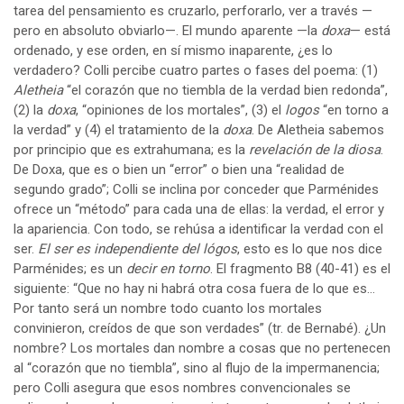
tarea del pensamiento es cruzarlo, perforarlo, ver a través —
pero en absoluto obviarlo—. El mundo aparente —la
doxa
— está
ordenado, y ese orden, en sí mismo inaparente, ¿es lo
verdadero? Colli percibe cuatro partes o fases del poema: (1)
Aletheia
“el corazón que no tiembla de la verdad bien redonda”,
(2) la
doxa
, “opiniones de los mortales”, (3) el
logos
“en torno a
la verdad” y (4) el tratamiento de la
doxa
. De Aletheia sabemos
por principio que es extrahumana; es la
revelación de la diosa
.
De Doxa, que es o bien un “error” o bien una “realidad de
segundo grado”; Colli se inclina por conceder que Parménides
ofrece un “método” para cada una de ellas: la verdad, el error y
la apariencia. Con todo, se rehúsa a identificar la verdad con el
ser.
El ser es independiente del lógos
, esto es lo que nos dice
Parménides; es un
decir en torno
. El fragmento B8 (40-41) es el
siguiente: “Que no hay ni habrá otra cosa fuera de lo que es…
Por tanto será un nombre todo cuanto los mortales
convinieron, creídos de que son verdades” (tr. de Bernabé). ¿Un
nombre? Los mortales dan nombre a cosas que no pertenecen
al “corazón que no tiembla”, sino al flujo de la impermanencia;
pero Colli asegura que esos nombres convencionales se