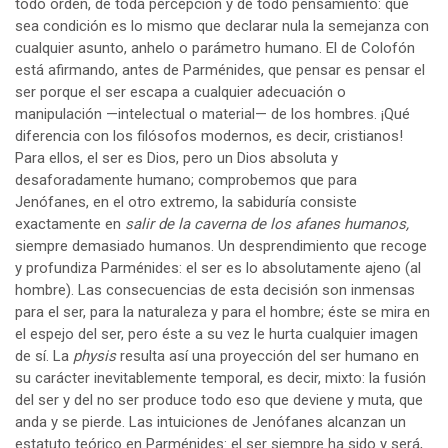
todo orden, de toda percepción y de todo pensamiento: que
sea condición es lo mismo que declarar nula la semejanza con
cualquier asunto, anhelo o parámetro humano. El de Colofón
está afirmando, antes de Parménides, que pensar es pensar el
ser porque el ser escapa a cualquier adecuación o
manipulación —intelectual o material— de los hombres. ¡Qué
diferencia con los filósofos modernos, es decir, cristianos!
Para ellos, el ser es Dios, pero un Dios absoluta y
desaforadamente humano; comprobemos que para
Jenófanes, en el otro extremo, la sabiduría consiste
exactamente en
salir de la caverna de los afanes humanos,
siempre demasiado humanos. Un desprendimiento que recoge
y profundiza Parménides: el ser es lo absolutamente ajeno (al
hombre). Las consecuencias de esta decisión son inmensas
para el ser, para la naturaleza y para el hombre; éste se mira en
el espejo del ser, pero éste a su vez le hurta cualquier imagen
de sí. La
physis
resulta así una proyección del ser humano en
su carácter inevitablemente temporal, es decir, mixto: la fusión
del ser y del no ser produce todo eso que deviene y muta, que
anda y se pierde. Las intuiciones de Jenófanes alcanzan un
estatuto teórico en Parménides: el ser siempre ha sido y será,