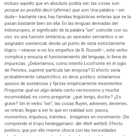
incluso aquello que en absoluto podría ser; las cosas son
porque es posible decir
(afirmar)
que son
. Una palabra —sin
duda— bastante rara; hay familias lingüísticas enteras que se la
pasan bastante bien sin ella. En las lenguas derivadas del
indoeuropeo, el significado de la palabra “ser” coincide con su
uso: es una función sintáctica, un operador semántico o un
asignador existencial; desde un punto de vista estrictamente
lógico —véanse si no los empeños de B. Russell—, este verbo
complica y ensucia el funcionamiento del lenguaje, lo llena de
impurezas. ¿Deberíamos, como intentó Licofronte en el siglo
de Pericles, suprimir partícula tan enojosa? El efecto sería
probablemente catastrófico, es decir, poético: estaríamos
ayunos de sustancias y fijezas empíricamente inexistentes.
Preguntar
qué es algo
delata cierto nerviosismo y mucha
incomodidad; es como preguntar: ¿qué tengo, doctor? ¿Es
grave? Sin el verbo “ser”, las cosas fluyen, advienen, devienen,
se retiran, llegan a ser lo que en realidad son: pasos,
momentos, impulsos, trámites… Imágenes en movimiento. (Se
comprende el tropo heideggeriano:
der Welt weltet
). Efecto
poético, que por ello mismo choca con las necesidades