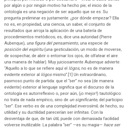
por algún o por ningún motivo ha hecho pie; el inicio de la
ontología es una negación de ser aquello que se es. Su
pregunta preliminar es justamente: ¿por dónde empezar? Ella
no es, en propiedad, una ciencia, un saber, el conjunto de
resultados que arroja la aplicación de una batería de
procedimientos metódicos; es, dice una autoridad (Pierre
Aubenque),
una figura del pensamiento
, una especie de
posición del espíritu
(una gesticulación, un modo de moverse,
de sospechar, de abrir o entornar los ojos, de olfatear el aire:
una manera de hablar). Muy juiciosamente Aubenque advierte:
“Aquello a lo que se refiere aquí el
lógos
, no es de manera
evidente exterior al
lógos
mismo”.
[1]
Un extraordinario,
pasmoso punto de partida: que el “ser” no sea (de manera
evidente) exterior al lenguaje significa que el discurso de la
ontología es autorreflexivo o, peor aún, (¡o mejor!) tautológico:
no trata de nada empírico, sino de
un significante
, del participio
“ser”. Ese verbo es de una complejidad inverosímil; de hecho, su
utilidad y su ductilidad parecerían ser infinitas. Con la
desventaja de que, de tan útil, puede con demasiada facilidad
volverse inutilizable. La palabra “ser” —es su magia—
hace ser