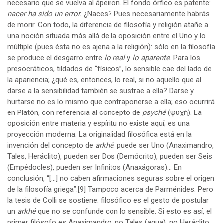
necesario que se vuelva al ápeiron. El fondo órfico es patente:
nacer ha sido un error.
¿Naces? Pues necesariamente habrás
de morir. Con todo, la diferencia de filosofía y religión atañe a
una noción situada más allá de la oposición entre el Uno y lo
múltiple (pues ésta no es ajena a la religión): sólo en la filosofía
se produce el desgarro entre
lo real
y
lo aparente
. Para los
presocráticos, tildados de “físicos”, lo sensible cae del lado de
la apariencia; ¿qué es, entonces, lo real, si no aquello que al
darse a la sensibilidad también se sustrae a ella? Darse y
hurtarse no es lo mismo que contraponerse a ella; eso ocurrirá
en Platón, con referencia al concepto de
psyché
(ψυχή). La
oposición entre materia y espíritu no existe aquí; es una
proyección moderna. La originalidad filosófica está en la
invención del concepto de
arkhé
: puede ser Uno (Anaximandro,
Tales, Heráclito), pueden ser Dos (Demócrito), pueden ser Seis
(Empédocles), pueden ser Infinitos (Anaxágoras)… En
conclusión, “[…] no caben afirmaciones seguras sobre el origen
de la filosofía griega”.
[9]
Tampoco acerca de Parménides. Pero
la tesis de Colli se sostiene: filosófico es el gesto de postular
un
arkhé
que no se confunde con lo sensible. Si esto es así, el
primer filósofo es Anaximandro, no Tales (agua), no Heráclito