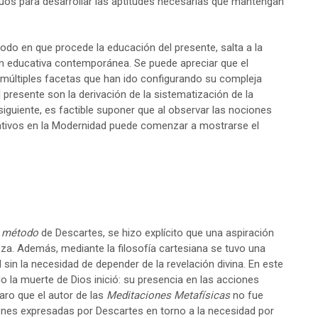
iduos para desarrollar las aptitudes necesarias que mantengan
 modo en que procede la educación del presente, salta a la
ción educativa contemporánea. Se puede apreciar que el
múltiples facetas que han ido configurando su compleja
presente son la derivación de la sistematización de la
guiente, es factible suponer que al observar las nociones
ativos en la Modernidad puede comenzar a mostrarse el
l método
de Descartes, se hizo explícito que una aspiración
eza. Además, mediante la filosofía cartesiana se tuvo una
sin la necesidad de depender de la revelación divina. En este
 la muerte de Dios inició: su presencia en las acciones
ro que el autor de las
Meditaciones Metafísicas
no fue
ones expresadas por Descartes en torno a la necesidad por