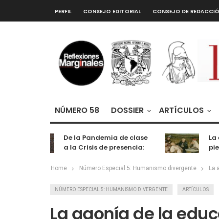
PERFIL
CONSEJO EDITORIAL
CONSEJO DE REDACCI
NÚMERO 58
DOSSIER
ARTÍCULOS
De la Pandemia de clase
La ext
a la Crisis de presencia:
piedra
cognición, labor y
entretenimiento
Home
Número Especial 5: Humanismo divergente
La 
NÚMERO ESPECIAL 5: HUMANISMO DIVERGENTE
ARTÍCULOS
La agonía de la edu