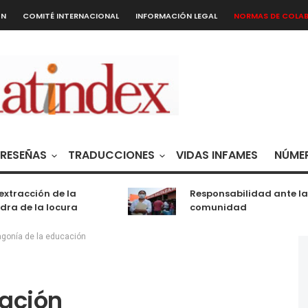
ÓN
COMITÉ INTERNACIONAL
INFORMACIÓN LEGAL
NORMAS DE COLA
RESEÑAS
TRADUCCIONES
VIDAS INFAMES
NÚMER
racción de la
Responsabilidad ante la
 de la locura
comunidad
agonía de la educación
cación