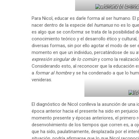
GIORGIO DI CHIRICO
Para Nicol, educar es darle forma al ser humano. El
nacer dentro de la especie del
humanus
no es lo que
es algo que se con
forma
: se trata de la posibilidad
conocimiento teórico y el desarrollo ético y cultura
diversas formas, sin por ello agotar el modo de ser 
momento en que un individuo, percatándose de su a
expresión singular
de lo común
y como la realizaci
Considerando esto, al reconocer que la educación es
a
formar al hombre
y se ha condenado a que lo huma
venideras.
ED
El diagnóstico de Nicol conlleva la asunción de una 
época anterior hacia el presente ha sido en perjuici
momento presente y épocas anteriores, el primero r
desenvolvimiento de los tiempos que corren es, a ojo
que ha sido, paulatinamente, desplazada por el inter
situación, podría afirmarse que lo que Nicol recono