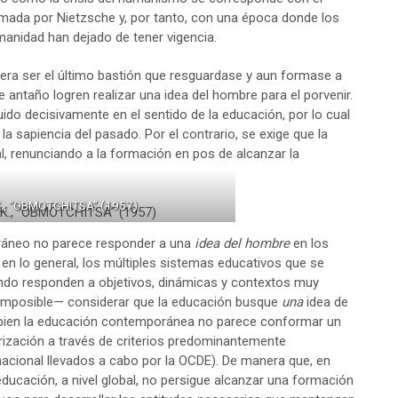
mada por Nietzsche y, por tanto, con una época donde los
manidad han dejado de tener vigencia.
iera ser el último bastión que resguardase y aun formase a
antaño logren realizar una idea del hombre para el porvenir.
ido decisivamente en el sentido de la educación, por lo cual
la sapiencia del pasado. Por el contrario, se exige que la
l, renunciando a la formación en pos de alcanzar la
., “OBMOTCHITSA” (1957)
ráneo no parece responder a una
idea del hombre
en los
en lo general, los múltiples sistemas educativos que se
ndo responden a objetivos, dinámicas y contextos muy
r imposible— considerar que la educación busque
una
idea de
 bien la educación contemporánea no parece conformar un
arización a través de criterios predominantemente
acional llevados a cabo por la OCDE). De manera que, en
educación, a nivel global, no persigue alcanzar una formación