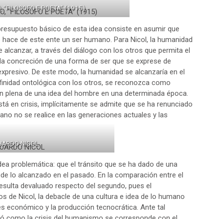
, “FILOSOFO E POETA” (1915)
 presupuesto básico de esta idea consiste en asumir que
 hace de este ente un ser humano. Para Nicol, la humanidad
 de alcanzar, a través del diálogo con los otros que permita el
l, la concreción de una forma de ser que se exprese de
expresivo. De este modo, la humanidad se alcanzaría en el
finidad ontológica con los otros, se reconozca como
ón plena de una idea del hombre en una determinada época.
tá en crisis, implícitamente se admite que se ha renunciado
no no se realice en las generaciones actuales y las
UARDO NICOL
idea problemática: que el tránsito que se ha dado de una
o de lo alcanzado en el pasado. En la comparación entre el
esulta devaluado respecto del segundo, pues el
s de Nicol, la debacle de una cultura e idea de lo humano
és económico y la producción tecnocrática. Ante tal
ció como la crisis del humanismo se corresponde con el