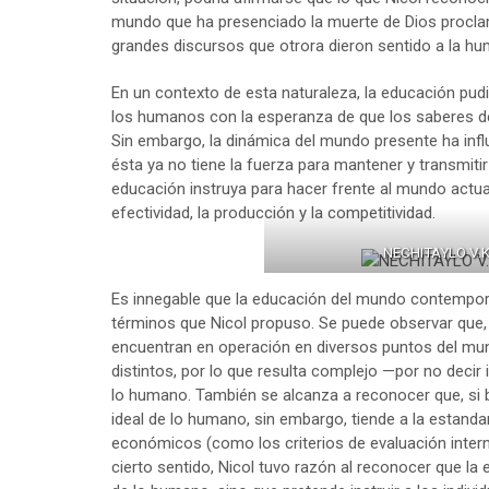
mundo que ha presenciado la muerte de Dios procla
grandes discursos que otrora dieron sentido a la hu
En un contexto de esta naturaleza, la educación pud
los humanos con la esperanza de que los saberes de 
Sin embargo, la dinámica del mundo presente ha influ
ésta ya no tiene la fuerza para mantener y transmitir 
educación instruya para hacer frente al mundo actua
efectividad, la producción y la competitividad.
NECHITAYLO V.K
Es innegable que la educación del mundo contempo
términos que Nicol propuso. Se puede observar que, 
encuentran en operación en diversos puntos del mu
distintos, por lo que resulta complejo —por no deci
lo humano. También se alcanza a reconocer que, si
ideal de lo humano, sin embargo, tiende a la estand
económicos (como los criterios de evaluación intern
cierto sentido, Nicol tuvo razón al reconocer que la 