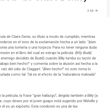
3.6K
lícula de Claire Denis, su título a modo de cumplido, mientras
enderse en el tono de la exclamación hecha a un lado: “¡bien
ironía una tontería o una torpeza. Para no tener ninguna duda
sión en el libro del cual se extrajo la película:
Billy Budd
,
el enemigo decidido de Budd) cuando Billy tumba su tazón de
trabajo bien hecho!” y comenta sobre la alusión así hecha a la
 la raíz del odio de Claggart. “¡Bien hecho!” no solo toma lo
 burlada como tal. Tal es el efecto de la “naturaleza malvada”
la película, la frase “gran hallazgo”, dirigida también a Billy (a
e, cuyo deseo por el joven guapo está sugerido por Melville y
ue él es un expósito. Esta condición es una de las