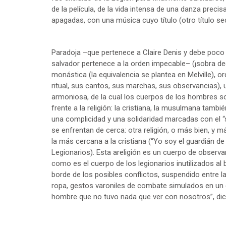
de la película, de la vida intensa de una danza precis
apagadas, con una música cuyo título (otro título se
Paradoja –que pertenece a Claire Denis y debe poco a 
salvador pertenece a la orden impecable– (¡sobra decir
monástica (la equivalencia se plantea en Melville), or
ritual, sus cantos, sus marchas, sus observancias), 
armoniosa, de la cual los cuerpos de los hombres so
frente a la religión: la cristiana, la musulmana tamb
una complicidad y una solidaridad marcadas con el “
se enfrentan de cerca: otra religión, o más bien, y m
la más cercana a la cristiana (“Yo soy el guardián d
Legionarios). Esta areligión es un cuerpo de observa
como es el cuerpo de los legionarios inutilizados al b
borde de los posibles conflictos, suspendido entre l
ropa, gestos varoniles de combate simulados en un ed
hombre que no tuvo nada que ver con nosotros”, dic