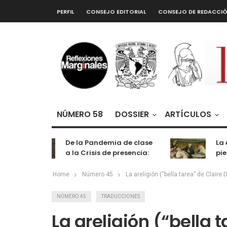
PERFIL
CONSEJO EDITORIAL
CONSEJO DE REDACCI
NÚMERO 58
DOSSIER
ARTÍCULOS
De la Pandemia de clase
La ext
a la Crisis de presencia:
piedra
cognición, labor y
entretenimiento
Home
Número 45
La areligión (“bella tarea” de Claire 
NÚMERO 45
TRADUCCIONES
La areligión (“bella 