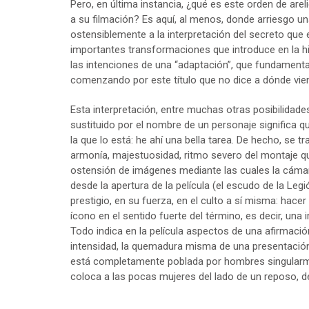
Pero, en última instancia, ¿qué es este orden de arelig
a su filmación? Es aquí, al menos, donde arriesgo una
ostensiblemente a la interpretación del secreto que
importantes transformaciones que introduce en la h
las intenciones de una “adaptación”, que fundamenta
comenzando por este título que no dice a dónde viene
Esta interpretación, entre muchas otras posibilidades
sustituido por el nombre de un personaje significa qu
la que lo está: he ahí una bella tarea. De hecho, se tr
armonía, majestuosidad, ritmo severo del montaje que
ostensión de imágenes mediante las cuales la cámar
desde la apertura de la película (el escudo de la Le
prestigio, en su fuerza, en el culto a sí misma: hacer
ícono en el sentido fuerte del término, es decir, una
Todo indica en la película aspectos de una afirmación 
intensidad, la quemadura misma de una presentación
está completamente poblada por hombres singularmen
coloca a las pocas mujeres del lado de un reposo, de