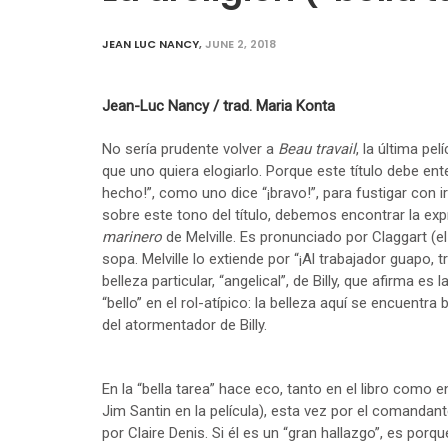
JEAN LUC NANCY
,
JUNE 2, 2018
Jean-Luc Nancy / trad. Maria Konta
No sería prudente volver a
Beau travail
, la última pe
que uno quiera elogiarlo. Porque este título debe ent
hecho!”, como uno dice “¡bravo!”, para fustigar con 
sobre este tono del título, debemos encontrar la expre
marinero
de Melville. Es pronunciado por Claggart (
sopa. Melville lo extiende por “¡Al trabajador guapo, 
belleza particular, “angelical”, de Billy, que afirma es
“bello” en el rol-atípico: la belleza aquí se encuentra
del atormentador de Billy.
En la “bella tarea” hace eco, tanto en el libro como en 
Jim Santin en la película), esta vez por el comandant
por Claire Denis. Si él es un “gran hallazgo”, es porq