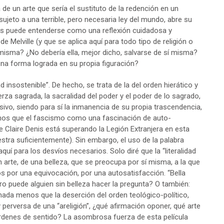
 de un arte que sería el sustituto de la redención en un
sujeto a una terrible, pero necesaria ley del mundo, abre su
enis puede entenderse como una reflexión cuidadosa y
e Melville (y que se aplica aquí para todo tipo de religión o
í misma? ¿No debería ella, mejor dicho, salvarse de sí misma?
na forma lograda en su propia figuración?
 insostenible”. De hecho, se trata de la del orden hierático y
erza sagrada, la sacralidad del poder y el poder de lo sagrado,
o, siendo para sí la inmanencia de su propia trascendencia,
nos que el fascismo como una fascinación de auto-
ue Claire Denis está superando la Legión Extranjera en esta
uestra suficientemente). Sin embargo, el uso de la palabra
í para los desvíos necesarios. Solo diré que la “literalidad
un arte, de una belleza, que se preocupa por sí misma, a la que
 por una equivocación, por una autosatisfacción. “Bella
ero puede alguien sin belleza hacer la pregunta? O también:
nada menos que la deserción del orden teológico-político,
 perversa de una “areligión”, ¿qué afirmación oponer, qué arte
rdenes de sentido? La asombrosa fuerza de esta película