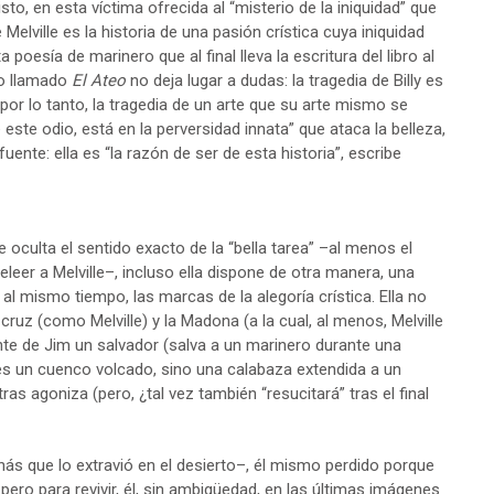
sto, en esta víctima ofrecida al “misterio de la iniquidad” que
Melville es la historia de una pasión crística cuya iniquidad
poesía de marinero que al final lleva la escritura del libro al
co llamado
El Ateo
no deja lugar a dudas: la tragedia de Billy es
 por lo tanto, la tragedia de un arte que su arte mismo se
este odio, está en la perversidad innata” que ataca la belleza,
uente: ella es “la razón de ser de esta historia”, escribe
oculta el sentido exacto de la “bella tarea” –al menos el
 releer a Melville–, incluso ella dispone de otra manera, una
l mismo tiempo, las marcas de la alegoría crística. Ella no
 cruz (como Melville) y la Madona (a la cual, al menos, Melville
te de Jim un salvador (salva a un marinero durante una
es un cuenco volcado, sino una calabaza extendida a un
as agoniza (pero, ¿tal vez también “resucitará” tras el final
nás que lo extravió en el desierto–, él mismo perdido porque
 pero para revivir, él, sin ambigüedad, en las últimas imágenes