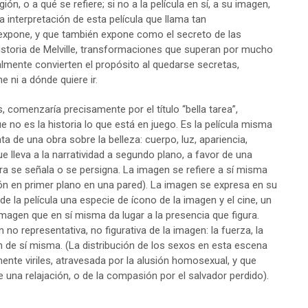
ión, o a qué se refiere; si no a la película en sí, a su imagen,
 interpretación de esta película que llama tan
 expone, y que también expone como el secreto de las
istoria de Melville, transformaciones que superan por mucho
lmente convierten el propósito al quedarse secretas,
 ni a dónde quiere ir.
, comenzaría precisamente por el título “bella tarea”,
e no es la historia lo que está en juego. Es la película misma
ata de una obra sobre la belleza: cuerpo, luz, apariencia,
 lleva a la narratividad a segundo plano, a favor de una
a se señala o se persigna. La imagen se refiere a sí misma
gión en primer plano en una pared). La imagen se expresa en su
 de la película una especie de ícono de la imagen y el cine, un
 imagen que en sí misma da lugar a la presencia que figura.
no representativa, no figurativa de la imagen: la fuerza, la
 de sí misma. (La distribución de los sexos en esta escena
te viriles, atravesada por la alusión homosexual, y que
 una relajación, o de la compasión por el salvador perdido).