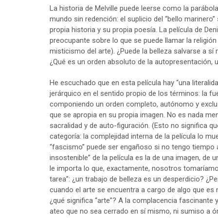
La historia de Melville puede leerse como la parábola
mundo sin redención: el suplicio del “bello marinero” 
propia historia y su propia poesía. La película de D
preocupante sobre lo que se puede llamar la religión d
misticismo del arte). ¿Puede la belleza salvarse a s
¿Qué es un orden absoluto de la autopresentación, u
He escuchado que en esta película hay “una literalidad
jerárquico en el sentido propio de los términos: la fu
componiendo un orden completo, autónomo y exclusiv
que se apropia en su propia imagen. No es nada me
sacralidad y de auto-figuración. (Esto no significa q
categoría: la complejidad interna de la película lo m
“fascismo” puede ser engañoso si no tengo tiempo aqu
insostenible” de la película es la de una imagen, de 
le importa lo que, exactamente, nosotros tomaríamos
tarea”: ¿un trabajo de belleza es un desperdicio? ¿P
cuando el arte se encuentra a cargo de algo que es 
¿qué significa “arte”? A la complacencia fascinante y
ateo que no sea cerrado en sí mismo, ni sumiso a ó