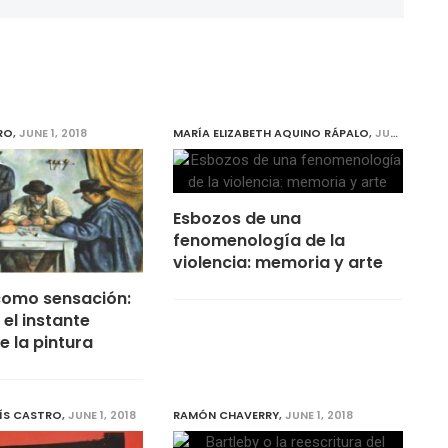
RO
,
JUNE 1, 2018
MARÍA ELIZABETH AQUINO RÁPALO
,
JUNE 1, 2018
Esbozos de una
fenomenología de la
violencia: memoria y arte
como sensación:
el instante
 la pintura
ÍS CASTRO
,
JUNE 1, 2018
RAMÓN CHAVERRY
,
JUNE 1, 2018