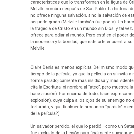
características que lo transforman en la figura de Cri
Melville nombra después de San Pablo. La historia de 
no ofrece ninguna salvación, sino la salvación de esta 
segundo grado (Melville también fue poeta). Un bar
la tragedia de Cristo en un mundo sin Dios; y tal vez,
ofrece para odiar al mundo. Pero está en el poder de 
la inocencia y la bondad, que este arte encuentra su f
Melville.
Claire Denis es menos explícita. Del mismo modo que 
tiempo de la película, ya que la película en sí invita a
forma paradójicamente más insidiosa y más vidente a
cita la Escritura, ni nombra al “ateo”, pero muestra la
hace alusión). Por encima de todo, hace expresamen
explosión), cuya culpa a los ojos de su enemigo no 
torturado, y que finalmente pronuncia “perdido” mientr
de la película?).
Un salvador perdido, el que lo perdió –como un Sata
fue excluido de la Legión para finalmente suicidarse,