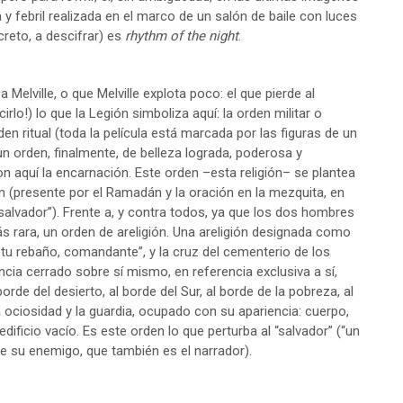
a y febril realizada en el marco de un salón de baile con luces
creto, a descifrar) es
rhythm of the night
.
Melville, o que Melville explota poco: el que pierde al
lo!) lo que la Legión simboliza aquí: la orden militar o
den ritual (toda la película está marcada por las figuras de un
un orden, finalmente, de belleza lograda, poderosa y
n aquí la encarnación. Este orden –esta religión– se plantea
ién (presente por el Ramadán y la oración en la mezquita, en
salvador”). Frente a, y contra todos, ya que los dos hombres
ás rara, un orden de areligión. Una areligión designada como
e tu rebaño, comandante”, y la cruz del cementerio de los
ncia cerrado sobre sí mismo, en referencia exclusiva a sí,
orde del desierto, al borde del Sur, al borde de la pobreza, al
a ociosidad y la guardia, ocupado con su apariencia: cuerpo,
ificio vacío. Es este orden lo que perturba al “salvador” (“un
e su enemigo, que también es el narrador).