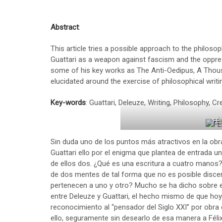
Abstract
:
This article tries a possible approach to the philoso
Guattari as a weapon against fascism and the oppre
some of his key works as The Anti-Oedipus, A Thous
elucidated around the exercise of philosophical writ
Key-words
: Guattari, Deleuze, Writing, Philosophy, Cr
FÉ
Sin duda uno de los puntos más atractivos en la obra
Guattari ello por el enigma que plantea de entrada u
de ellos dos. ¿Qué es una escritura a cuatro manos
de dos mentes de tal forma que no es posible disce
pertenecen a uno y otro? Mucho se ha dicho sobre es
entre Deleuze y Guattari, el hecho mismo de que hoy
reconocimiento al “pensador del Siglo XXI” por obra
ello, seguramente sin desearlo de esa manera a Fél