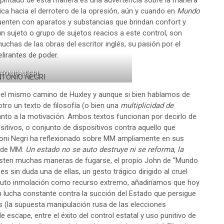
o pintado de esta manera es una advertencia sobre la manera
tica hacia el derrotero de la opresión, aún y cuando en
Mundo
uenten con aparatos y substancias que brindan confort y
un sujeto o grupo de sujetos reacios a este control, son
uchas de las obras del escritor inglés, su pasión por el
elirantes de poder.
TONIO NEGRI
r el mismo camino de Huxley y aunque si bien hablamos de
tro un texto de filosofía (o bien una
multiplicidad de
anto a la motivación. Ambos textos funcionan por decirlo de
tivos, o conjunto de dispositivos contra aquello que
 Toni Negri ha reflexionado sobre MM ampliamente en sus
r de MM:
Un estado no se auto destruye ni se reforma, la
sten muchas maneras de fugarse, el propio John de “Mundo
es sin duda una de ellas, un gesto trágico dirigido al cruel
a auto inmolación como recurso extremo, añadiríamos que hoy
n lucha constante contra la succión del Estado que persigue
 (la supuesta manipulación rusa de las elecciones
scape, entre el éxito del control estatal y uso punitivo de