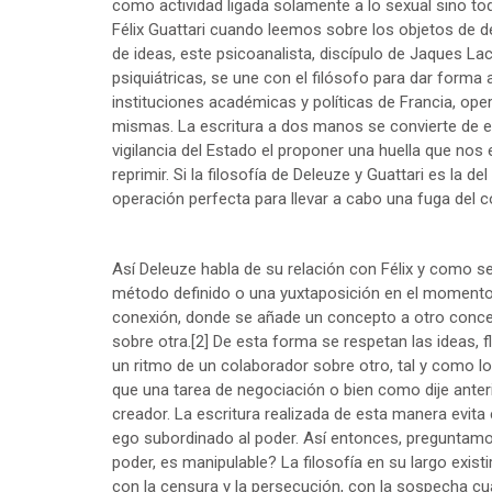
como actividad ligada solamente a lo sexual sino t
Félix Guattari cuando leemos sobre los objetos de d
de ideas, este psicoanalista, discípulo de Jaques La
psiquiátricas, se une con el filósofo para dar forma a
instituciones académicas y políticas de Francia, ope
mismas. La escritura a dos manos se convierte de e
vigilancia del Estado el proponer una huella que nos e
reprimir. Si la filosofía de Deleuze y Guattari es la d
operación perfecta para llevar a cabo una fuga del c
Así Deleuze habla de su relación con Félix y como s
método definido o una yuxtaposición en el momento 
conexión, donde se añade un concepto a otro concep
sobre otra.
[2]
De esta forma se respetan las ideas, f
un ritmo de un colaborador sobre otro, tal y como 
que una tarea de negociación o bien como dije ante
creador. La escritura realizada de esta manera evita e
ego subordinado al poder. Así entonces, preguntamo
poder, es manipulable? La filosofía en su largo exist
con la censura y la persecución, con la sospecha cua