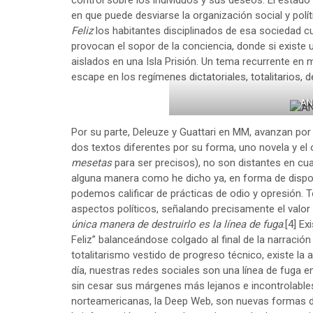
control sobre los individuos y sus deseos. El estad
en que puede desviarse la organización social y polí
Feliz
los habitantes disciplinados de esa sociedad c
provocan el sopor de la conciencia, donde si existe 
aislados en una Isla Prisión. Un tema recurrente en m
escape en los regímenes dictatoriales, totalitarios, d
AN
Por su parte, Deleuze y Guattari en MM, avanzan po
dos textos diferentes por su forma, uno novela y el o
mesetas
para ser precisos), no son distantes en cu
alguna manera como he dicho ya, en forma de disposi
podemos calificar de prácticas de odio y opresión.
aspectos políticos, señalando precisamente el valo
única manera de destruirlo es la línea de fuga
.
[4]
Exi
Feliz” balanceándose colgado al final de la narración 
totalitarismo vestido de progreso técnico, existe l
día, nuestras redes sociales son una línea de fuga e
sin cesar sus márgenes más lejanos e incontrolables
norteamericanas, la Deep Web, son nuevas formas de e