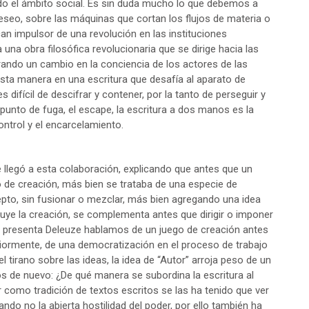
odo el ámbito social. Es sin duda mucho lo que debemos a
eseo, sobre las máquinas que cortan los flujos de materia o
can impulsor de una revolución en las instituciones
 una obra filosófica revolucionaria que se dirige hacia las
rando un cambio en la conciencia de los actores de las
sta manera en una escritura que desafía al aparato de
s difícil de descifrar y contener, por la tanto de perseguir y
el punto de fuga, el escape, la escritura a dos manos es la
ontrol y el encarcelamiento.
e llegó a esta colaboración, explicando que antes que un
de creación, más bien se trataba de una especie de
to, sin fusionar o mezclar, más bien agregando una idea
luye la creación, se complementa antes que dirigir o imponer
lo presenta Deleuze hablamos de un juego de creación antes
riormente, de una democratización en el proceso de trabajo
l tirano sobre las ideas, la idea de “Autor” arroja peso de un
s de nuevo: ¿De qué manera se subordina la escritura al
ir como tradición de textos escritos se las ha tenido que ver
ndo no la abierta hostilidad del poder, por ello también ha