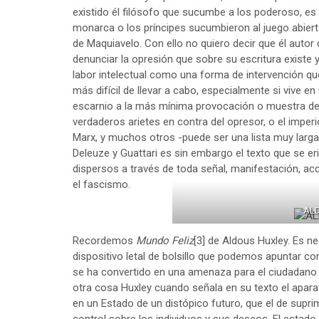
existido él filósofo que sucumbe a los poderoso, es
monarca o los príncipes sucumbieron al juego abiert
de Maquiavelo. Con ello no quiero decir que él autor 
denunciar la opresión que sobre su escritura existe y 
labor intelectual como una forma de intervención que
más difícil de llevar a cabo, especialmente si vive en
escarnio a la más mínima provocación o muestra de ho
verdaderos arietes en contra del opresor, o el impe
Marx, y muchos otros -puede ser una lista muy larg
Deleuze y Guattari es sin embargo el texto que se 
dispersos a través de toda señal, manifestación, ac
el fascismo.
AL
Recordemos
Mundo Feliz
[3]
de Aldous Huxley. Es ne
dispositivo letal de bolsillo que podemos apuntar c
se ha convertido en una amenaza para el ciudadano 
otra cosa Huxley cuando señala en su texto el apar
en un Estado de un distópico futuro, que el de suprim