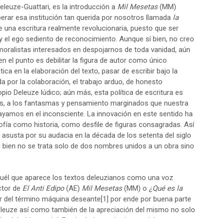
eleuze-Guattari, es la introducción a
Mil Mesetas
(MM)
erar esa institución tan querida por nosotros llamada
la
de una escritura realmente revolucionaria, puesto que ser
y el ego sediento de reconocimiento. Aunque sí bien, no creo
moralistas interesados en despojarnos de toda vanidad, aún
en el punto es debilitar la figura de autor como único
ca en la elaboración del texto, pasar de escribir bajo la
da por la colaboración, el trabajo arduo, de honesto
pio Deleuze lúdico; aún más, esta política de escritura es
dos, a los fantasmas y pensamiento marginados que nuestra
ayamos en el inconsciente. La innovación en este sentido ha
sofía como historia, como desfile de figuras consagradas. Así
 asusta por su audacia en la década de los setenta del siglo
 bien no se trata solo de dos nombres unidos a un obra sino
aquél que aparece los textos deleuzianos como una voz
ctor de
El Anti Edipo
(AE)
Mil Mesetas
(MM) o
¿Qué es la
or del término máquina deseante
[1]
por ende por buena parte
Deleuze así como también de la apreciación del mismo no solo