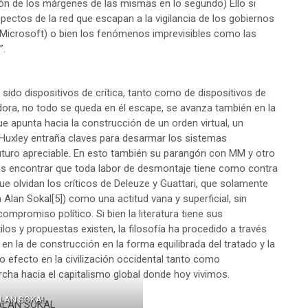
ión de los márgenes de las mismas en lo segundo) Ello si
ctos de la red que escapan a la vigilancia de los gobiernos
Microsoft) o bien los fenómenos imprevisibles como las
”.
 sido dispositivos de crítica, tanto como de dispositivos de
adora, no todo se queda en él escape, se avanza también en la
e apunta hacia la construcción de un orden virtual, un
r Huxley entraña claves para desarmar los sistemas
 futuro apreciable. En esto también su parangón con MM y otro
s encontrar que toda labor de desmontaje tiene como contra
ue olvidan los críticos de Deleuze y Guattari, que solamente
 Alan Sokal
[5]
) como una actitud vana y superficial, sin
compromiso político. Si bien la literatura tiene sus
os y propuestas existen, la filosofía ha procedido a través
en la de construcción en la forma equilibrada del tratado y la
 efecto en la civilización occidental tanto como
cha hacia el capitalismo global donde hoy vivimos.
LAN SOKAL