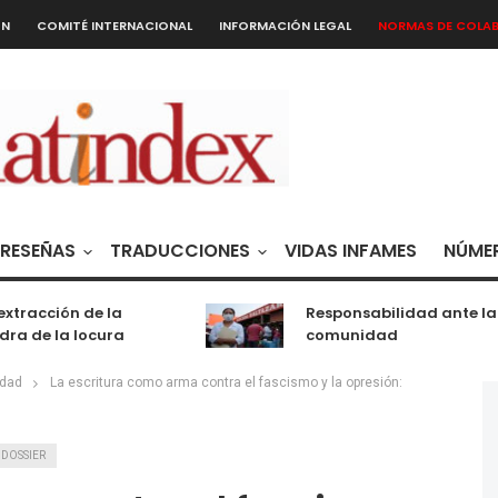
ÓN
COMITÉ INTERNACIONAL
INFORMACIÓN LEGAL
NORMAS DE COLA
RESEÑAS
TRADUCCIONES
VIDAS INFAMES
NÚMER
acción de la
Responsabilidad ante la
de la locura
comunidad
idad
La escritura como arma contra el fascismo y la opresión:
DOSSIER