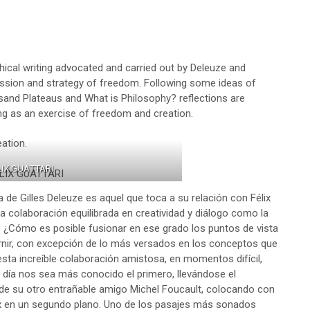
phical writing advocated and carried out by Deleuze and
ssion and strategy of freedom. Following some ideas of
and Plateaus and What is Philosophy? reflections are
ing as an exercise of freedom and creation.
eation.
LIX GUATTARI
 de Gilles Deleuze es aquel que toca a su relación con Félix
na colaboración equilibrada en creatividad y diálogo como la
? ¿Cómo es posible fusionar en ese grado los puntos de vista
rnir, con excepción de lo más versados en los conceptos que
ta increíble colaboración amistosa, en momentos difícil,
 día nos sea más conocido el primero, llevándose el
 de su otro entrañable amigo Michel Foucault, colocando con
ix en un segundo plano. Uno de los pasajes más sonados