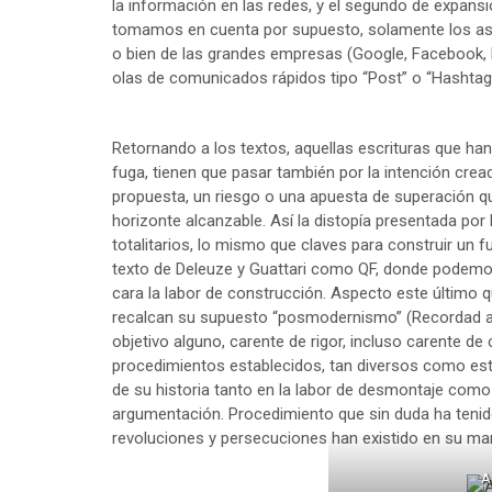
la información en las redes, y el segundo de expans
tomamos en cuenta por supuesto, solamente los aspe
o bien de las grandes empresas (Google, Facebook, 
olas de comunicados rápidos tipo “Post” o “Hashtag
Retornando a los textos, aquellas escrituras que han
fuga, tienen que pasar también por la intención cre
propuesta, un riesgo o una apuesta de superación qu
horizonte alcanzable. Así la distopía presentada po
totalitarios, lo mismo que claves para construir un
texto de Deleuze y Guattari como QF, donde podemo
cara la labor de construcción. Aspecto este último q
recalcan su supuesto “posmodernismo” (Recordad a
objetivo alguno, carente de rigor, incluso carente de 
procedimientos establecidos, tan diversos como estil
de su historia tanto en la labor de desmontaje como 
argumentación. Procedimiento que sin duda ha tenido
revoluciones y persecuciones han existido en su mar
A