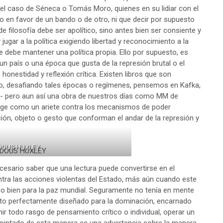
 el caso de Séneca o Tomás Moro, quienes en su lidiar con el
o en favor de un bando o de otro, ni que decir por supuesto
de filosofía debe ser apolítico, sino antes bien ser consiente y
jugar a la política exigiendo libertad y reconocimiento a la
 debe mantener una política propia. Ello por supuesto, es
 un país o una época que gusta de la represión brutal o el
nestidad y reflexión crítica. Existen libros que son
rio, desafiando tales épocas o regímenes, pensemos en Kafka,
a- pero aun así una obra de nuestros días como MM de
erige como un ariete contra los mecanismos de poder
ción, objeto o gesto que conforman el andar de la represión y
DOUS HUXLEY
cesario saber que una lectura puede convertirse en el
ontra las acciones violentas del Estado, más aún cuando este
o bien para la paz mundial. Seguramente no tenía en mente
ato perfectamente diseñado para la dominación, encarnado
ir todo rasgo de pensamiento crítico o individual, operar un