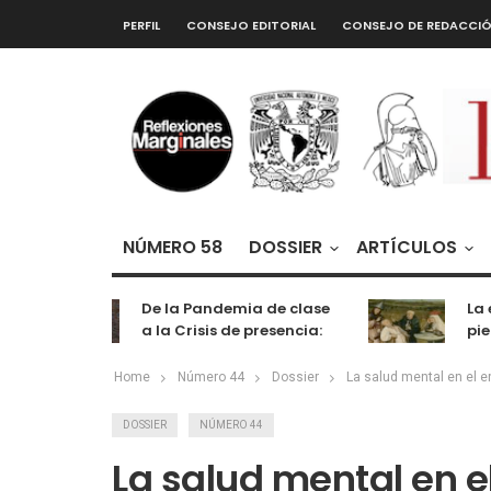
PERFIL
CONSEJO EDITORIAL
CONSEJO DE REDACCI
NÚMERO 58
DOSSIER
ARTÍCULOS
De la Pandemia de clase
La extr
a la Crisis de presencia:
piedra 
cognición, labor y
entretenimiento
Home
Número 44
Dossier
La salud mental en el en
DOSSIER
NÚMERO 44
La salud mental en e