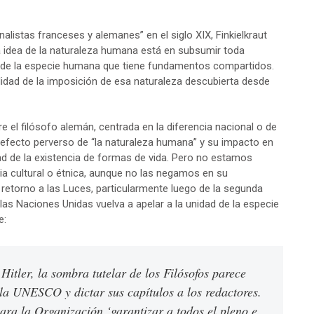
alistas franceses y alemanes” en el siglo XIX, Finkielkraut
 idea de la naturaleza humana está en subsumir toda
 la de la especie humana que tiene fundamentos compartidos.
ilidad de la imposición de esa naturaleza descubierta desde
re el filósofo alemán, centrada en la diferencia nacional o de
e efecto perverso de “la naturaleza humana” y su impacto en
lidad de la existencia de formas de vida. Pero no estamos
cia cultural o étnica, aunque no las negamos en su
un retorno a las Luces, particularmente luego de la segunda
 las Naciones Unidas vuelva a apelar a la unidad de la especie
e:
 Hitler, la sombra tutelar de los Filósofos parece
 la UNESCO y dictar sus capítulos a los redactores.
para la Organización ‘garantizar a todos el pleno e