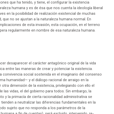
ones que ha tenido, y tiene, el configurar la existencia
uraleza humana y es de ésa que nos cuenta la ideología liberal
es en la posibilidad de realización existencial de muchas
d, que no se ajustan a la naturaleza humana normal. En
implicaciones de esta invasión, esta ocupación, en el terreno
e opera regularmente en nombre de esa naturaleza humana.
r desaparecer el carácter antagónico original de la vida
ica entre las maneras de crear y potenciar la existencia.
 convivencia social sostenida en el imaginario del consenso
ma humanidad— y el diálogo racional de arraigo en la
 otra dimensión de la existencia, privilegiando con ello el
 de las vidas, el del gobierno para todos. Sin embargo, la
o y la primacía de cierta racionalidad administrativa se
tienden a neutralizar las diferencias fundamentales en la
e todo sujeto que no responda a los parámetros de la
 humana a fin de cuentas), será excluido, intervenido, re-