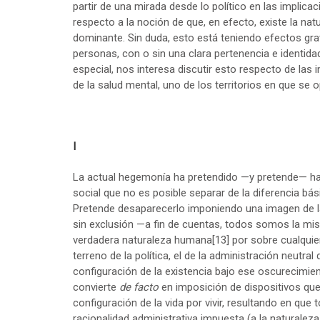
partir de una mirada desde lo político en las implicaci
respecto a la noción de que, en efecto, existe la nat
dominante. Sin duda, esto está teniendo efectos grav
personas, con o sin una clara pertenencia e identida
especial, nos interesa discutir esto respecto de las 
de la salud mental, uno de los territorios en que s
I
La actual hegemonía ha pretendido —y pretende— hace
social que no es posible separar de la diferencia bás
Pretende desaparecerlo imponiendo una imagen de la
sin exclusión —a fin de cuentas, todos somos la mis
verdadera naturaleza humana
[13]
por sobre cualquier
terreno de la política, el de la administración neutral
configuración de la existencia bajo ese oscurecimient
convierte
de facto
en imposición de dispositivos que 
configuración de la vida por vivir, resultando en qu
racionalidad administrativa impuesta (a la naturaleza