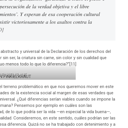
persecución de la verdad objetiva y el libre
imientos’. Y esperan de esa cooperación cultural
stir victoriosamente a los asaltos contra la
0]
abstracto y universal de la Declaración de los derechos del
sin ser, la criatura sin carne, sin color y sin cualidad que
duo menos todo lo que lo diferencia?”
[11]
N FINKIELKRAUT
 el terreno problemático en que nos queremos mover en este
idades de la existencia social al margen de esas verdades que
niversal. ¿Qué diferencias serían viables cuando se impone la
 humana? Pensemos por ejemplo en cuáles son las
dad, de lo que podría ser la vida —en especial la vida buena—,
ualidad. Consideremos, en este sentido, cuáles podrían ser las
r esa diferencia. Quizá no se ha trabajado con detenimiento y a