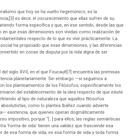
iberalismo que hoy se ha vuelto hegemónico, es la
ncia,
[3]
es decir, el oscurecimiento que ellas sufren de su
uiriendo forma específica y que, en ese sentido, desde las que
do en que esas dimensiones son vividas como realización de
undamentales respecto de lo que es vivir prácticamente. La
 social ha propiciado que esas dimensiones, y las diferencias
onvertido en zonas de disputa por la vida digna de ser
l del siglo XVII, en el que Foucault
[7]
encuentra las premisas
istencia planetariamente. Sin embargo —si seguimos a
on los planteamientos de los Filósofos, específicamente los
derivaron del establecimiento de la idea respecto de que existe
firiendo al tipo de naturaleza que aquellos filósofos
 absolutistas, como lo plantea Ibáñez cuando advierte
ta— existencia, que quienes operan dogmáticamente
 impositivo, porque “[…] para ellos, las reglas semánticas
ra ‘forma de vida’ tienen una validez que trasciende esa
er de esa forma de vida, es esa forma de vida y toda forma