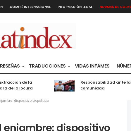
ÓN
COMITÉ INTERNACIONAL
INFORMACIÓN LEGAL
NORMAS DE COLA
RESEÑAS
TRADUCCIONES
VIDAS INFAMES
NÚMER
acción de la
Responsabilidad ante la
de la locura
comunidad
jambre: dispositivo biopolítico
l enjambre: dispositivo