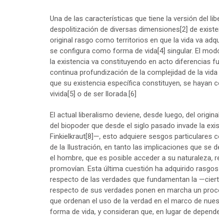
Una de las características que tiene la versión del l
despolitización de diversas dimensiones
[2]
de existe
original rasgo como territorios en que la vida va adq
se configura como forma de vida
[4]
singular. El mo
la existencia va constituyendo en acto diferencias f
continua profundización de la complejidad de la vida
que su existencia específica constituyen, se hayan c
vivida
[5]
o de ser llorada.
[6]
El actual liberalismo deviene, desde luego, del origina
del biopoder que desde el siglo pasado invade la ex
Finkielkraut
[8]
—, esto adquiere sesgos particulares c
de la Ilustración, en tanto las implicaciones que se 
el hombre, que es posible acceder a su naturaleza
,
re
promovían. Esta última cuestión ha adquirido rasgos
respecto de las verdades que fundamentan la —cier
respecto de sus verdades ponen en marcha un proceso
que ordenan el uso de la verdad en el marco de nuest
forma de vida, y consideran que, en lugar de depend