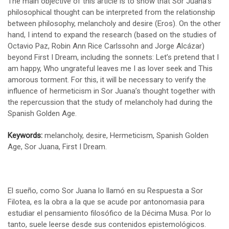
The main objective of this article is to show that Sor Juana’s
philosophical thought can be interpreted from the relationship
between philosophy, melancholy and desire (Eros). On the other
hand, I intend to expand the research (based on the studies of
Octavio Paz, Robin Ann Rice Carlssohn and Jorge Alcázar)
beyond First I Dream, including the sonnets: Let’s pretend that I
am happy, Who ungrateful leaves me I as lover seek and This
amorous torment. For this, it will be necessary to verify the
influence of hermeticism in Sor Juana’s thought together with
the repercussion that the study of melancholy had during the
Spanish Golden Age.
Keywords:
melancholy, desire, Hermeticism, Spanish Golden
Age, Sor Juana, First I Dream.
El sueño, como Sor Juana lo llamó en su Respuesta a Sor
Filotea, es la obra a la que se acude por antonomasia para
estudiar el pensamiento filosófico de la Décima Musa. Por lo
tanto, suele leerse desde sus contenidos epistemológicos.