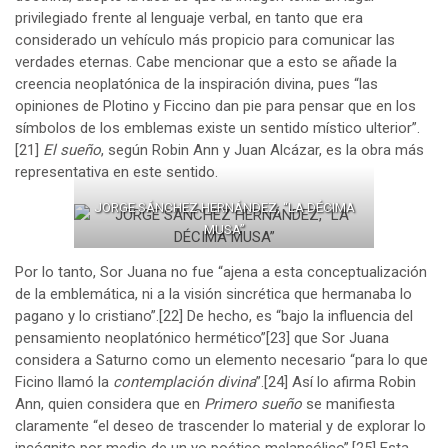
privilegiado frente al lenguaje verbal, en tanto que era
considerado un vehículo más propicio para comunicar las
verdades eternas. Cabe mencionar que a esto se añade la
creencia neoplatónica de la inspiración divina, pues “las
opiniones de Plotino y Ficcino dan pie para pensar que en los
símbolos de los emblemas existe un sentido místico ulterior”.
[21]
El sueño
, según Robin Ann y Juan Alcázar, es la obra más
representativa en este sentido.
JORGE SÁNCHEZ HERNÁNDEZ, “LA DÉCIMA
MUSA”
Por lo tanto, Sor Juana no fue “ajena a esta conceptualización
de la emblemática, ni a la visión sincrética que hermanaba lo
pagano y lo cristiano”.
[22]
De hecho, es “bajo la influencia del
pensamiento neoplatónico hermético”
[23]
que Sor Juana
considera a Saturno como un elemento necesario “para lo que
Ficino llamó la
contemplación divina
”.
[24]
Así lo afirma Robin
Ann, quien considera que en
Primero sueño
se manifiesta
claramente “el deseo de trascender lo material y de explorar lo
incógnito por medio de un yo poético melancólico”.
[25]
Esta