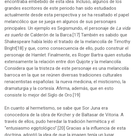
encontraba embebido de esta idea. Incluso, algunos de los
grandes escritores de este periodo han sido estudiados
actualmente desde esta perspectiva y se ha resaltado el papel
melancólico que se juega en algunos de sus personajes
principales. Un ejemplo es Segismundo, el personaje de
La vida
es sueño
de Calderón de la Barca.
[17]
También es sabido que
Shakespeare había leído el tratado de la melancolía de Timothy
Bright
[18]
y que, como consecuencia de ello, pudo construir el
personaje de Hamlet. Finalmente, es Roger Bartra quien estudia
extensamente la relación entre don Quijote y la melancolía.
Considera que la tristeza de este personaje es una melancolía
barroca en la que se reúnen diversas tradiciones culturales
renacentistas españolas: la nueva medicina, el misticismo, la
dramaturgia y la cortesía. Afirma, además, que en esto
consiste lo mejor del Siglo de Oro.
[19]
En cuanto al hermetismo, se sabe que Sor Juna era
conocedora de la obra de Kircher y de Baltasar de Vitoria. A
través de ellos, pudo heredar la tradición hermética y el
“entusiasmo egiptológico”.
[20]
Gracias a la influencia de esta
doctrina, adoptó la idea de que la imagen tenía un lugar