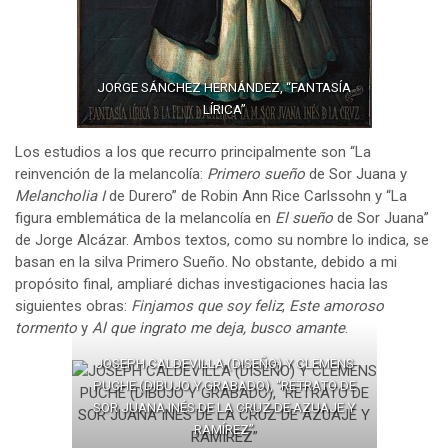
JORGE SÁNCHEZ HERNÁNDEZ, “FANTASÍA
LÍRICA”
Los estudios a los que recurro principalmente son “La
reinvención de la melancolía:
Primero sueño
de Sor Juana y
Melancholia I
de Durero” de Robin Ann Rice Carlssohn y “La
figura emblemática de la melancolía en
El sueño
de Sor Juana”
de Jorge Alcázar. Ambos textos, como su nombre lo indica, se
basan en la silva Primero Sueño. No obstante, debido a mi
propósito final, ampliaré dichas investigaciones hacia las
siguientes obras:
Finjamos que soy feliz
,
Este amoroso
tormento
y
Al que ingrato me deja, busco amante
.
JOSEPH CALDEVILLA (DISEÑO) Y CLEMENS
PUCHE (DIBUJO Y GRABADO), “RETRATO DE
SOR JUANA INÉS DE LA CRUZ DE AZUAJE Y
RAMÍREZ”