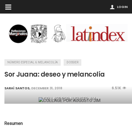
LOGIN
NÚMERO ESPECIAL 6: MELANCOLÍA
DOSSIER
Sor Juana: deseo y melancolía
6.51K
SARAÍ SANTOS
,
DECEMBER 31, 2018
COLLAGE POR AUGUSTO JIM
Resumen