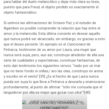
para hablar del duelo melancólico y dejar más clara su tesis,
puesto que para Freud, el objeto perdido es exactamente el
objeto fantasmático.
Si unimos las afirmaciones de Octavio Paz y el estudio de
Agamben es posible comprender la relación que hay entre el
amor y la melancolía. Esta última consiste en desear aquello
que nunca podrá ser alcanzado; sin embargo, es gracias a esto
que el deseo persiste. Un ejemplo es el
Cancionero
de
Petrarca, testimonio de su amor por Laura, una mujer que
nunca será suya, pero, aun así, construye alrededor de ella una
serie de cualidades y expectativas; construye fantasmas, de
esto dan testimonio los siguientes versos: “nado por un mar
que no tiene fondo ni orillas,/ aro las olas, construyo en arena
y escribo en el viento”.
[39]
¿Es el hecho de que Laura nunca
pueda ser suya lo que lleva a Petrarca a desearla y enamorarse
profundamente, al punto de afirmar: “sólo me consuela que el
languidecer por ella es mejor que gozar con otra”?
[40]
JORGE SÁNCHEZ HERNÁNDEZ, “EL
DIVINO NARCISO”