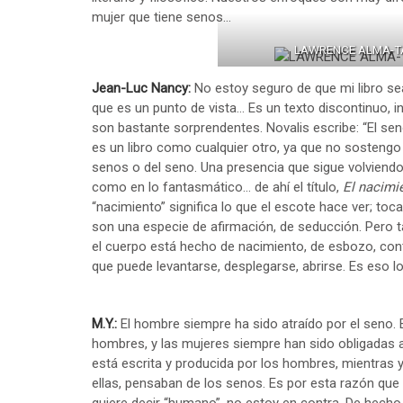
mujer que tiene senos…
LAWRENCE ALMA-TA
Jean-Luc Nancy:
No estoy seguro de que mi libro sea
que es un punto de vista… Es un texto discontinuo, i
son bastante sorprendentes. Novalis escribe: “El sen
es un libro como cualquier otro, ya que no sostengo n
senos o del seno. Una presencia que sigue volviendo,
como en lo fantasmático… de ahí el título,
El nacimi
“nacimiento” significa lo que el escote hace ver; toca
son una especie de afirmación, de seducción. Pero ta
el cuerpo está hecho de nacimiento, de esbozo, cont
que puede levantarse, desplegarse, abrirse. Es eso 
M.Y.:
El hombre siempre ha sido atraído por el seno. E
hombres, y las mujeres siempre han sido obligadas a 
está escrita y producida por los hombres, mientras y
ellas, pensaban de los senos. Es por esta razón que 