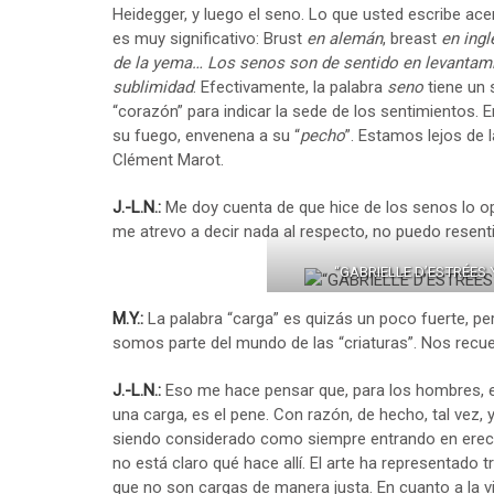
Heidegger, y luego el seno. Lo que usted escribe ac
es muy significativo: Brust
en alemán
, breast
en ingl
de la yema… Los senos son de sentido en levantami
sublimidad
. Efectivamente, la palabra
seno
tiene un 
“corazón” para indicar la sede de los sentimientos. 
su fuego, envenena a su “
pecho
”. Estamos lejos de 
Clément Marot.
J.-L.N.:
Me doy cuenta de que hice de los senos lo op
me atrevo a decir nada al respecto, no puedo resent
“GABRIELLE D’ESTRÉES
M.Y.:
La palabra “carga” es quizás un poco fuerte, p
somos parte del mundo de las “criaturas”. Nos recue
J.-L.N.:
Eso me hace pensar que, para los hombres, e
una carga, es el pene. Con razón, de hecho, tal vez
siendo considerado como siempre entrando en erecc
no está claro qué hace allí. El arte ha representad
que no son cargas de manera justa. En cuanto a la vi