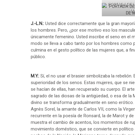
PORTADA DE LA
MA
J.-L.N.:
Usted dice correctamente que la gran mayoría d
los hombres. Pero, ¿por ese motivo eso los masculin
únicamente femenino. Usted inscribe el seno en el m
modo se lleva a cabo tanto por los hombres como por
culmina en el gesto político de las mujeres que, a f
público.
M.Y.:
Sí, el no usar el brasier simbolizaba la rebelión.
superioridad de los senos. Estas mujeres, que se nie
se hacían de ellas, han recuperado su cuerpo. El arte
sagrado de las diosas de la antigüedad, o esa de la 
divino se transforma gradualmente en seno erótico.
Agnès Sorel, la amante de Carlos VII, como la Virge
recurrente en la poesía de Ronsard, la de Marot y de 
muestra el cambio de acentos, los momentos de ruptur
movimiento doméstico, que se convierte en político e