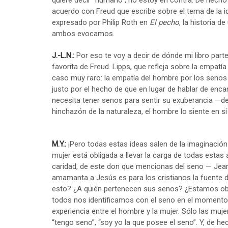
quiere decir “humano”, no estoy en contra. De hecho
acuerdo con Freud que escribe sobre el tema de la ide
expresado por Philip Roth en
El pecho
, la historia 
ambos evocamos.
J.-L.N.:
Por eso te voy a decir de dónde mi libro parte:
favorita de Freud. Lipps, que refleja sobre la empatía
caso muy raro: la empatía del hombre por los senos 
justo por el hecho de que en lugar de hablar de enca
necesita tener senos para sentir su exuberancia —de
hinchazón de la naturaleza, el hombre lo siente en s
M.Y.:
¡Pero todas estas ideas salen de la imaginación
mujer está obligada a llevar la carga de todas estas
caridad, de este don que mencionas del seno — Jean S
amamanta a Jesús es para los cristianos la fuente de
esto? ¿A quién pertenecen sus senos? ¿Estamos obli
todos nos identificamos con el seno en el momento d
experiencia entre el hombre y la mujer. Sólo las muj
“tengo seno”, “soy yo la que posee el seno”. Y, de he