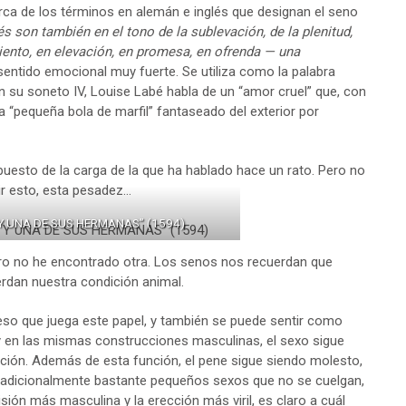
erca de los términos en alemán e inglés que designan el seno
és son también en el tono de la sublevación, de la plenitud,
ento, en elevación, en promesa, en ofrenda — una
sentido emocional muy fuerte. Se utiliza como la palabra
En su soneto IV, Louise Labé habla de un “amor cruel” que, con
la “pequeña bola de marfil” fantaseado del exterior por
uesto de la carga de la que ha hablado hace un rato. Pero no
ir esto, esta pesadez…
 Y UNA DE SUS HERMANAS” (1594)
ero no he encontrado otra. Los senos nos recuerdan que
rdan nuestra condición animal.
so que juega este papel, y también se puede sentir como
, y en las mismas construcciones masculinas, el sexo sigue
ión. Además de esta función, el pene sigue siendo molesto,
o tradicionalmente bastante pequeños sexos que no se cuelgan,
sión más masculina y la erección más viril, es claro a cuál