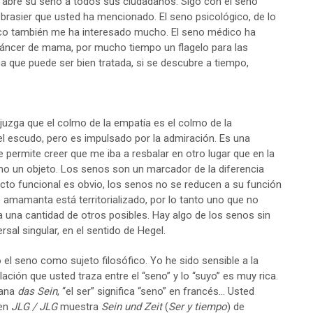
 abre su seno a todos sus ciudadanos. Sigo con el seno
l brasier que usted ha mencionado. El seno psicológico, de lo
ico también me ha interesado mucho. El seno médico ha
 cáncer de mama, por mucho tiempo un flagelo para las
 que puede ser bien tratada, si se descubre a tiempo,
 juzga que el colmo de la empatía es el colmo de la
del escudo, pero es impulsado por la admiración. Es una
e permite creer que me iba a resbalar en otro lugar que en la
o un objeto. Los senos son un marcador de la diferencia
pecto funcional es obvio, los senos no se reducen a su función
e amamanta está territorializado, por lo tanto uno que no
 a una cantidad de otros posibles. Hay algo de los senos sin
sal singular, en el sentido de Hegel.
el seno como sujeto filosófico. Yo he sido sensible a la
elación que usted traza entre el “seno” y lo “suyo” es muy rica.
mana
das Sein
, “el ser” significa “seno” en francés… Usted
 en
JLG / JLG
muestra
Sein und Zeit
(
Ser y tiempo
) de