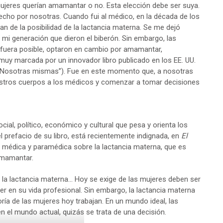
ujeres querían amamantar o no. Esta elección debe ser suya.
echo por nosotras. Cuando fui al médico, en la década de los
n de la posibilidad de la lactancia materna. Se me dejó
i generación que dieron el biberón. Sin embargo, las
s fuera posible, optaron en cambio por amamantar,
uy marcada por un innovador libro publicado en los EE. UU.
 Nosotras mismas”). Fue en este momento que, a nosotras
uestros cuerpos a los médicos y comenzar a tomar decisiones
ial, político, económico y cultural que pesa y orienta los
l prefacio de su libro, está recientemente indignada, en
El
n médica y paramédica sobre la lactancia materna, que es
amamantar.
o la lactancia materna… Hoy se exige de las mujeres deben ser
r en su vida profesional. Sin embargo, la lactancia materna
ría de las mujeres hoy trabajan. En un mundo ideal, las
el mundo actual, quizás se trata de una decisión.