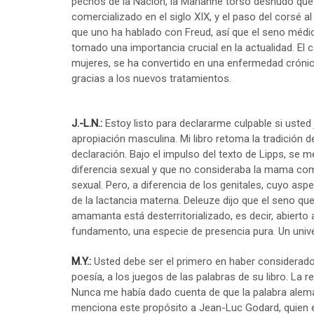
pechos de la Nación, la Marianne torso desnudo que
comercializado en el siglo XIX, y el paso del corsé a
que uno ha hablado con Freud, así que el seno méd
tomado una importancia crucial en la actualidad. El
mujeres, se ha convertido en una enfermedad crónica
gracias a los nuevos tratamientos.
J.-L.N.:
Estoy listo para declararme culpable si usted
apropiación masculina. Mi libro retoma la tradición 
declaración. Bajo el impulso del texto de Lipps, se m
diferencia sexual y que no consideraba la mama com
sexual. Pero, a diferencia de los genitales, cuyo as
de la lactancia materna. Deleuze dijo que el seno qu
amamanta está desterritorializado, es decir, abierto
fundamento, una especie de presencia pura. Un univer
M.Y.:
Usted debe ser el primero en haber considerado 
poesía, a los juegos de las palabras de su libro. La r
Nunca me había dado cuenta de que la palabra ale
menciona este propósito a Jean-Luc Godard, quien