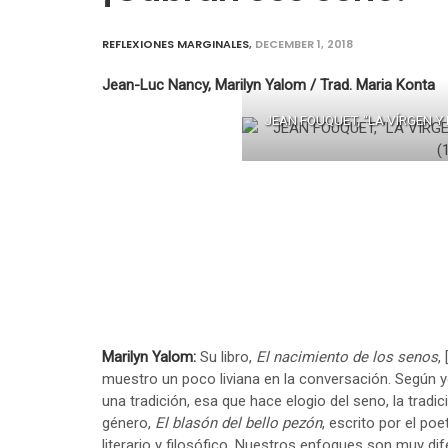
REFLEXIONES MARGINALES
,
DECEMBER 1, 2018
Jean-Luc Nancy, Marilyn Yalom / Trad. Maria Konta
JEAN FOUQUET, “LA VÍRGEN Y
Marilyn Yalom:
Su libro,
El nacimiento de los senos
,
muestro un poco liviana en la conversación. Según yo
una tradición, esa que hace elogio del seno, la tradi
género,
El blasón del bello pezón
, escrito por el po
literario y filosófico. Nuestros enfoques son muy d