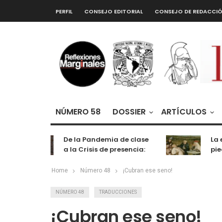
PERFIL
CONSEJO EDITORIAL
CONSEJO DE REDACCI
NÚMERO 58
DOSSIER
ARTÍCULOS
De la Pandemia de clase
La extr
a la Crisis de presencia:
piedra 
cognición, labor y
entretenimiento
Home
Número 48
¡Cubran ese seno!
NÚMERO 48
TRADUCCIONES
¡Cubran ese seno!