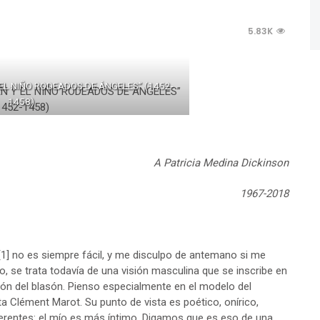
5.83K
 EL NIÑO RODEADOS DE ÁNGELES” (1452-
1458)
A Patricia Medina Dickinson
1967-2018
[1]
no es siempre fácil, y me disculpo de antemano si me
, se trata todavía de una visión masculina que se inscribe en
ción del blasón. Pienso especialmente en el modelo del
eta Clément Marot. Su punto de vista es poético, onírico,
iferentes: el mío es más íntimo. Digamos que es eso de una