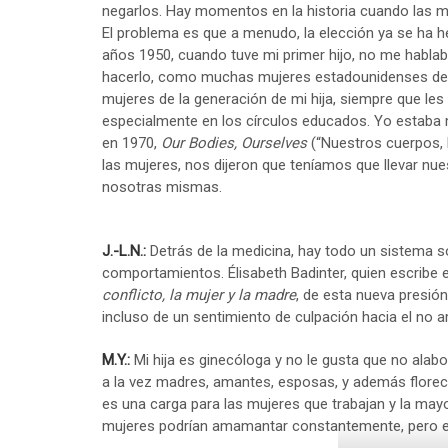
negarlos. Hay momentos en la historia cuando las m
El problema es que a menudo, la elección ya se ha h
años 1950, cuando tuve mi primer hijo, no me hablaba
hacerlo, como muchas mujeres estadounidenses de m
mujeres de la generación de mi hija, siempre que le
especialmente en los círculos educados. Yo estaba m
en 1970,
Our Bodies, Ourselves
(“Nuestros cuerpos,
las mujeres, nos dijeron que teníamos que llevar n
nosotras mismas.
J.-L.N.:
Detrás de la medicina, hay todo un sistema soc
comportamientos. Élisabeth Badinter, quien escribe e
conflicto, la mujer y la madre
, de esta nueva presió
incluso de un sentimiento de culpación hacia el no 
M.Y.:
Mi hija es ginecóloga y no le gusta que no alab
a la vez madres, amantes, esposas, y además florece
es una carga para las mujeres que trabajan y la mayo
mujeres podrían amamantar constantemente, pero en 