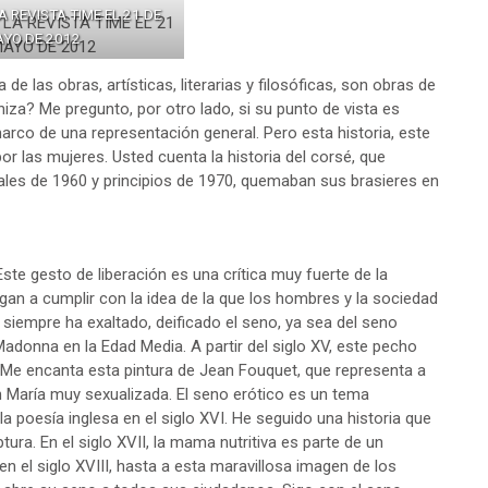
 REVISTA TIME EL 21 DE
YO DE 2012
e las obras, artísticas, literarias y filosóficas, son obras de
iza? Me pregunto, por otro lado, si su punto de vista es
arco de una representación general. Pero esta historia, este
 las mujeres. Usted cuenta la historia del corsé, que
inales de 1960 y principios de 1970, quemaban sus brasieres en
 Este gesto de liberación es una crítica muy fuerte de la
gan a cumplir con la idea de la que los hombres y la sociedad
 siempre ha exaltado, deificado el seno, ya sea del seno
Madonna en la Edad Media. A partir del siglo XV, este pecho
 Me encanta esta pintura de Jean Fouquet, que representa a
n María muy sexualizada. El seno erótico es un tema
la poesía inglesa en el siglo XVI. He seguido una historia que
a. En el siglo XVII, la mama nutritiva es parte de un
n el siglo XVIII, hasta a esta maravillosa imagen de los