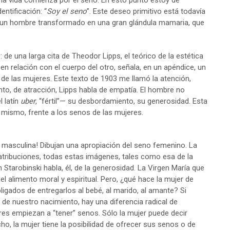
 la vida comienza por el seno. En esto punto estoy de
ntificación: “
Soy el seno
”. Este deseo primitivo está todavía
de un hombre transformado en una gran glándula mamaria, que
 de una larga cita de Theodor Lipps, el teórico de la estética
 en relación con el cuerpo del otro, señala, en un apéndice, un
de las mujeres. Este texto de 1903 me llamó la atención,
nto, de atracción, Lipps habla de empatía. El hombre no
l latín
uber
, “fértil”— su desbordamiento, su generosidad. Esta
í mismo, frente a los senos de las mujeres.
 masculina! Dibujan una apropiación del seno femenino. La
 atribuciones, todas estas imágenes, tales como esa de la
tarobinski habla, él, de la generosidad. La Virgen María que
l alimento moral y espiritual. Pero, ¿qué hace la mujer de
gados de entregarlos al bebé, al marido, al amante? Si
e nuestro nacimiento, hay una diferencia radical de
eres empiezan a “tener” senos. Sólo la mujer puede decir
cho, la mujer tiene la posibilidad de ofrecer sus senos o de