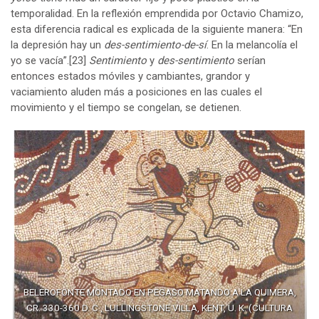
temporalidad. En la reflexión emprendida por Octavio Chamizo,
esta diferencia radical es explicada de la siguiente manera: “En
la depresión hay un
des-sentimiento-de-sí
. En la melancolía el
yo se vacía”.
[23]
Sentimiento
y
des-sentimiento
serían
entonces estados móviles y cambiantes, grandor y
vaciamiento aluden más a posiciones en las cuales el
movimiento y el tiempo se congelan, se detienen.
BELEROFONTE MONTADO EN PEGASO MATANDO A LA QUIMERA,
CR. 330-360 D. C., LULLINGSTONE VILLA, KENT, U. K. (CULTURA