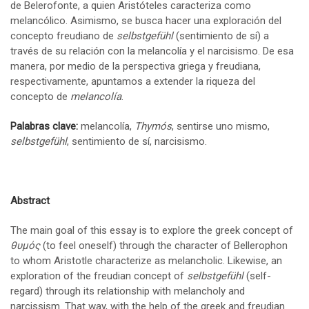
de Belerofonte, a quien Aristóteles caracteriza como
melancólico. Asimismo, se busca hacer una exploración del
concepto freudiano de
selbstgefühl
(sentimiento de sí) a
través de su relación con la melancolía y el narcisismo. De esa
manera, por medio de la perspectiva griega y freudiana,
respectivamente, apuntamos a extender la riqueza del
concepto de
melancolía
.
Palabras clave:
melancolía,
Thymós
, sentirse uno mismo,
selbstgefühl
, sentimiento de sí, narcisismo.
Abstract
The main goal of this essay is to explore the greek concept of
θυμός
(to feel oneself) through the character of Bellerophon
to whom Aristotle characterize as melancholic. Likewise, an
exploration of the freudian concept of
selbstgefühl
(self-
regard) through its relationship with melancholy and
narcissism. That way, with the help of the greek and freudian