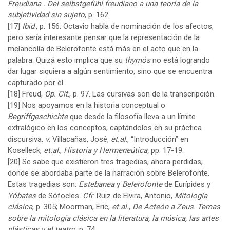
Freudiana . Del selbstgefühl freudiano a una teoría de la
subjetividad sin sujeto
, p. 162.
[17]
Ibíd
., p. 156. Octavio habla de nominación de los afectos,
pero sería interesante pensar que la representación de la
melancolía de Belerofonte está más en el acto que en la
palabra. Quizá esto implica que su
thymós
no está logrando
dar lugar siquiera a algún sentimiento, sino que se encuentra
capturado por él.
[18]
Freud,
Op. Cit
., p. 97. Las cursivas son de la transcripción.
[19]
Nos apoyamos en la historia conceptual o
Begriffgeschichte
que desde la filosofía lleva a un límite
extralógico en los conceptos, captándolos en su práctica
discursiva.
v
. Villacañas, José,
et.al
., “Introducción” en
Koselleck,
et.al
.,
Historia y Hermeneútica,
pp. 17-19.
[20]
Se sabe que existieron tres tragedias, ahora perdidas,
donde se abordaba parte de la narración sobre Belerofonte.
Estas tragedias son:
Estebanea
y
Belerofonte
de Eurípides y
Yóbates
de Sófocles.
Cfr
. Ruiz de Elvira, Antonio,
Mitología
clásica
, p. 305; Moorman, Eric,
et.al.
,
De Acteón a Zeus
.
Temas
sobre la mitología clásica en la literatura, la música, las artes
plásticas y el teatro
, p. 74.