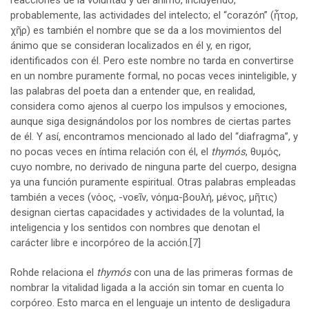
probablemente, las actividades del intelecto; el “corazón” (ἦτορ,
χῆρ) es también el nombre que se da a los movimientos del
ánimo que se consideran localizados en él y, en rigor,
identificados con él. Pero este nombre no tarda en convertirse
en un nombre puramente formal, no pocas veces ininteligible, y
las palabras del poeta dan a entender que, en realidad,
considera como ajenos al cuerpo los impulsos y emociones,
aunque siga designándolos por los nombres de ciertas partes
de él. Y así, encontramos mencionado al lado del “diafragma”, y
no pocas veces en íntima relación con él, el
thymós
, θυμός,
cuyo nombre, no derivado de ninguna parte del cuerpo, designa
ya una función puramente espiritual. Otras palabras empleadas
también a veces (νόος, -νοεῖν, νόημα-βουλή, μένος, μῆτις)
designan ciertas capacidades y actividades de la voluntad, la
inteligencia y los sentidos con nombres que denotan el
carácter libre e incorpóreo de la acción.
[7]
Rohde relaciona el
thymós
con una de las primeras formas de
nombrar la vitalidad ligada a la acción sin tomar en cuenta lo
corpóreo. Esto marca en el lenguaje un intento de desligadura