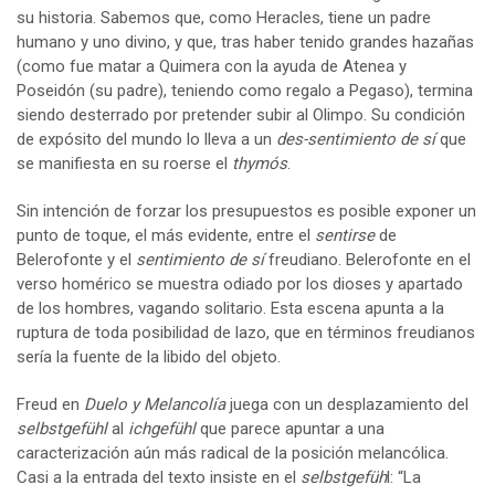
su historia. Sabemos que, como Heracles, tiene un padre
humano y uno divino, y que, tras haber tenido grandes hazañas
(como fue matar a Quimera con la ayuda de Atenea y
Poseidón (su padre), teniendo como regalo a Pegaso), termina
siendo desterrado por pretender subir al Olimpo. Su condición
de expósito del mundo lo lleva a un
des-sentimiento de sí
que
se manifiesta en su roerse el
thymós
.
Sin intención de forzar los presupuestos es posible exponer un
punto de toque, el más evidente, entre el
sentirse
de
Belerofonte y el
sentimiento de sí
freudiano. Belerofonte en el
verso homérico se muestra odiado por los dioses y apartado
de los hombres, vagando solitario. Esta escena apunta a la
ruptura de toda posibilidad de lazo, que en términos freudianos
sería la fuente de la libido del objeto.
Freud en
Duelo y Melancolía
juega con un desplazamiento del
selbstgefühl
al
ichgefühl
que parece apuntar a una
caracterización aún más radical de la posición melancólica.
Casi a la entrada del texto insiste en el
selbstgefüh
l: “La