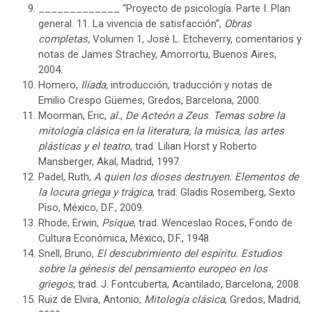
_____________ “Proyecto de psicología. Parte I. Plan
general. 11. La vivencia de satisfacción”,
Obras
completas,
Volumen 1, José L. Etcheverry, comentarios y
notas de James Strachey, Amorrortu, Buenos Aires,
2004.
Homero,
Ilíada,
introducción, traducción y notas de
Emilio Crespo Güemes, Gredos, Barcelona, 2000.
Moorman, Eric,
al.
,
De Acteón a Zeus
.
Temas sobre la
mitología clásica en la literatura, la música, las artes
plásticas y el teatro
, trad. Lilian Horst y Roberto
Mansberger, Akal, Madrid, 1997.
Padel, Ruth,
A quien los dioses destruyen. Elementos de
la locura griega y trágica
, trad. Gladis Rosemberg, Sexto
Piso, México, D.F., 2009.
Rhode, Erwin,
Psique
, trad. Wenceslao Roces, Fondo de
Cultura Económica, México, D.F., 1948.
Snell, Bruno,
El descubrimiento del espíritu. Estudios
sobre la génesis del pensamiento europeo en los
griegos
, trad. J. Fontcuberta, Acantilado, Barcelona, 2008.
Ruiz de Elvira, Antonio,
Mitología clásica
, Gredos, Madrid,