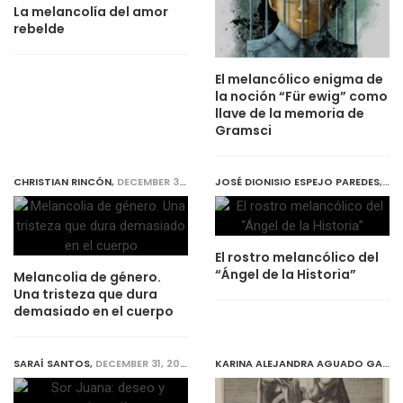
La melancolía del amor
rebelde
El melancólico enigma de
la noción “Für ewig” como
llave de la memoria de
Gramsci
CHRISTIAN RINCÓN
,
DECEMBER 31, 2018
JOSÉ DIONISIO ESPEJO PAREDES
,
DEC
El rostro melancólico del
“Ángel de la Historia”
Melancolia de género.
Una tristeza que dura
demasiado en el cuerpo
SARAÍ SANTOS
,
DECEMBER 31, 2018
KARINA ALEJANDRA AGUADO GARCÍA