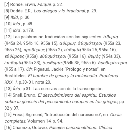
[7]
Rohde, Erwin,
Psique
, p. 32.
[8]
Dodds, E.R.,
Los griegos y lo irracional
, p. 29.
[9]
Ibíd
., p. 30.
[10]
Ibíd.,
p. 48.
[11]
Ibíd
., p.178.
[12]
Las palabras no traducidas son las siguientes:
ἀθυμία
(945a 24, 954b 16, 955a 15),
ἀθύμως
,
ἀθυμότεροι
(955a 23,
955a 26),
προθύμως
(955a 2),
εὐθυμία
(954a 25, 955a 16),
εὐθύμους
(955a),
εὐθυμότεροι
(955a 16),
θυμός
(954a 33),
ἐπιθυμία
(954a 33),
δυσθυμία
(954b 35, 955a 6),
δυσθυμότεροι
(955 a 17).
Cfr
. Pigeaud, Jackie “Prólogo y notas”, en
Aristóteles,
El hombre de genio y la melancolía. Problema
XXX, 1
, p.30-31, nota 20.
[13]
Íbid
., p.31. Las cursivas son de la transcripción.
[14]
Snell, Bruno,
El descubrimiento del espíritu. Estudios
sobre la génesis del pensamiento europeo en los griegos
, pp.
32 y 37.
[15]
Freud, Sigmund, “Introducción del narcisismo”, en:
Obras
completas
, Volumen 14, p. 94.
[16]
Chamizo, Octavio,
Pasajes psicoanalíticos. Clínica