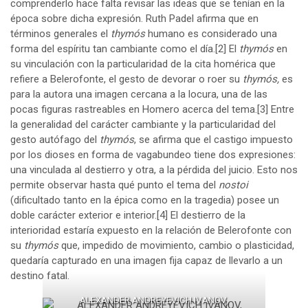
comprenderlo hace falta revisar las ideas que se tenían en la
época sobre dicha expresión. Ruth Padel afirma que en
términos generales el
thymós
humano es considerado una
forma del espíritu tan cambiante como el día.
[2]
El
thymós
en
su vinculación con la particularidad de la cita homérica que
refiere a Belerofonte, el gesto de devorar o roer su
thymós,
es
para la autora una imagen cercana a la locura, una de las
pocas figuras rastreables en Homero acerca del tema.
[3]
Entre
la generalidad del carácter cambiante y la particularidad del
gesto autófago del
thymós
, se afirma que el castigo impuesto
por los dioses en forma de vagabundeo tiene dos expresiones:
una vinculada al destierro y otra, a la pérdida del juicio. Esto nos
permite observar hasta qué punto el tema del
nostoi
(dificultado tanto en la épica como en la tragedia) posee un
doble carácter exterior e interior.
[4]
El destierro de la
interioridad estaría expuesto en la relación de Belerofonte con
su
thymós
que, impedido de movimiento, cambio o plasticidad,
quedaría capturado en una imagen fija capaz de llevarlo a un
destino fatal.
ALEXANDER ANDREYEVICH IVANOV,