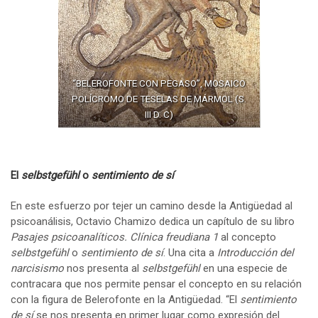
“BELEROFONTE CON PEGASO”, MOSAICO
POLÍCROMO DE TESELAS DE MÁRMOL (S.
III D. C)
El
selbstgefühl
o
sentimiento de sí
En este esfuerzo por tejer un camino desde la Antigüedad al
psicoanálisis, Octavio Chamizo dedica un capítulo de su libro
Pasajes psicoanalíticos. Clínica freudiana 1
al concepto
selbstgefühl
o
sentimiento de sí
. Una cita a
Introducción del
narcisismo
nos presenta al
selbstgefühl
en una especie de
contracara que nos permite pensar el concepto en su relación
con la figura de Belerofonte en la Antigüedad. “El
sentimiento
de sí
se nos presenta en primer lugar como expresión del