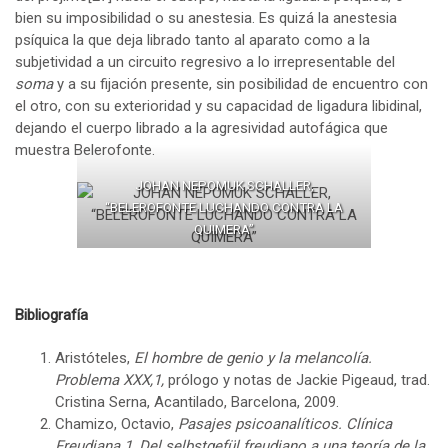
bien su imposibilidad o su anestesia. Es quizá la anestesia
psíquica la que deja librado tanto al aparato como a la
subjetividad a un circuito regresivo a lo irrepresentable del
soma
y a su fijación presente, sin posibilidad de encuentro con
el otro, con su exterioridad y su capacidad de ligadura libidinal,
dejando el cuerpo librado a la agresividad autofágica que
muestra Belerofonte.
JOHAN NEPOMUK SCHALLER,
“BELEROFONTE LUCHANDO CONTRA LA
QUIMERA”
Bibliografía
Aristóteles,
El hombre de genio y la melancolía.
Problema XXX,1,
prólogo y notas de Jackie Pigeaud, trad.
Cristina Serna, Acantilado, Barcelona, 2009.
Chamizo, Octavio,
Pasajes psicoanalíticos. Clínica
Freudiana 1
.
Del selbstgefül freudiano a una teoría de la