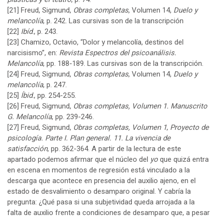
[21]
Freud, Sigmund,
Obras completas
, Volumen 14,
Duelo y
melancolía
, p. 242. Las cursivas son de la transcripción
[22]
Ibíd
., p. 243.
[23]
Chamizo, Octavio, “Dolor y melancolía, destinos del
narcisismo”, en:
Revista
Espectros del psicoanálisis.
Melancolía
, pp. 188-189. Las cursivas son de la transcripción.
[24]
Freud, Sigmund,
Obras completas
, Volumen 14,
Duelo y
melancolía
, p. 247.
[25]
Íbid
., pp. 254-255.
[26]
Freud, Sigmund,
Obras completas, Volumen 1. Manuscrito
G. Melancolía
, pp. 239-246.
[27]
Freud, Sigmund,
Obras completas, Volumen 1
,
Proyecto de
psicología. Parte I. Plan general. 11. La vivencia de
satisfacción
, pp. 362-364. A partir de la lectura de este
apartado podemos afirmar que el núcleo del
yo
que quizá entra
en escena en momentos de regresión está vinculado a la
descarga que acontece en presencia del auxilio ajeno, en el
estado de desvalimiento o desamparo original. Y cabría la
pregunta: ¿Qué pasa si una subjetividad queda arrojada a la
falta de auxilio frente a condiciones de desamparo que, a pesar