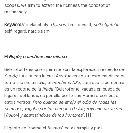
scopes, we aim to extend the richness the concept of
melancholy.
Keywords:
melancholy,
Thymós
, feel oneself,
selbstgefühl
,
self-regard, narcissism.
El
θυμός
o
sentirse uno mismo
Belerofonte es quien permite abrir la exploración respecto del
θυμός
. La cita con la cual Aristóteles en su texto canónico en
torno a la melancolía, el
Problema XXX,
convoca al personaje
es un recorte de la
Ilíada
: “Belerofonte, vagaba en busca de
lugares solitarios, es por ello por lo que Homero compuso
estos versos:
Pero cuando se atrajo el odio de todas las
deidades, vagaba por los campos de Ale, royendo su ánimo
[
θυμὸν
]
y aparatándose de los hombres
”.
[1]
El gesto de “roerse el
thymós
” no es simple y para