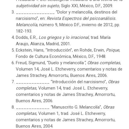
subjetividad sin sujeto
, Siglo XXI, México, D.F., 2009.
_______________ “Dolor y melancolía, destinos del
narcisismo”, en:
Revista
Espectros del psicoanálisis.
Melancolía
, número 9, México D.F., invierno de 2012, pp.
182-193.
Dodds, E.R.,
Los griegos y lo irracional
, trad. María
Araujo, Alianza, Madrid, 2001.
Eckstein, Hans, “Introducción”, en Rohde, Erwin,
Psique
,
Fondo de Cultura Económica, México, D.F., 1948.
Freud, Sigmund, “Duelo y melancolía
”
,
Obras completas
,
Volumen 14, José L. Etcheverry, comentarios y notas de
James Strachey, Amorrortu, Buenos Aires, 2006.
_____________ “Introducción del narcisismo”,
Obras
completas
, Volumen 14, trad. José L. Etcheverry,
comentarios y notas de James Strachey, Amorrortu,
Buenos Aires, 2006.
_____________ “Manuscrito G. Melancolía”,
Obras
completas
, Volumen 1, trad. José L. Etcheverry,
comentarios y notas de James Strachey, Amorrortu,
Buenos Aires, 2004.