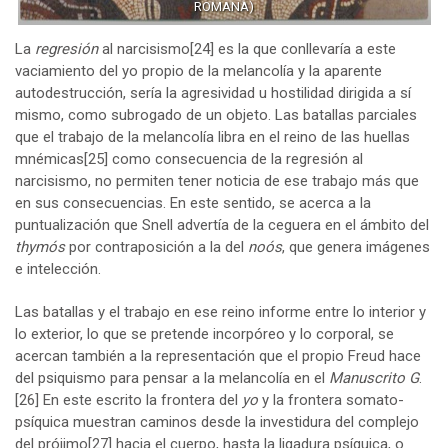
ROMANA)
La
regresión
al narcisismo
[24]
es la que conllevaría a este
vaciamiento del yo propio de la melancolía y la aparente
autodestrucción, sería la agresividad u hostilidad dirigida a sí
mismo, como subrogado de un objeto. Las batallas parciales
que el trabajo de la melancolía libra en el reino de las huellas
mnémicas
[25]
como consecuencia de la regresión al
narcisismo, no permiten tener noticia de ese trabajo más que
en sus consecuencias. En este sentido, se acerca a la
puntualización que Snell advertía de la ceguera en el ámbito del
thymós
por contraposición a la del
noós
, que genera imágenes
e intelección.
Las batallas y el trabajo en ese reino informe entre lo interior y
lo exterior, lo que se pretende incorpóreo y lo corporal, se
acercan también a la representación que el propio Freud hace
del psiquismo para pensar a la melancolía en el
Manuscrito G
.
[26]
En este escrito la frontera del
yo
y la frontera somato-
psíquica muestran caminos desde la investidura del complejo
del prójimo
[27]
hacia el cuerpo, hasta la ligadura psíquica, o