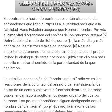
“BELEROFONTE ES ENVIADO A LA CAMPAÑA
CONTRA LA QUIMERA” (1829)
En contraste o haciendo contrapeso, están otra serie de
afirmaciones que ligan el
thymós
a la vitalidad más que a la
fatalidad. Hans Eckstein asegura que Homero nombra
thymós
al alma vital diferenciada del espíritu de los muertos,
psique
.
[5]
Definiéndola, al modo de Rohde, como “[…] la más alta y más
general de las fuerzas vitales del hombre”.
[6]
Resulta
importante detenernos en una cita directa en la que el propio
Rohde lo distingue de otras nociones. Quizá con ello sea más
sencillo mostrar el sentido de la particularidad de la que
hablamos.
La primitiva concepción del “hombre natural” sólo ve en las
reacciones de la voluntad, del ánimo o de la inteligencia los
actos de un centro volitivo que funciona dentro del hombre
visible, encarnado u oculto en cualquier órgano del cuerpo
humano. Los poemas homéricos siguen designando con el
nombre de “diafragma” (ϕρήν, ϕρένες) la mayoría de las
reacciones de la voluntad y del ánimo, incluyendo,