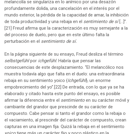
melancolía se singulariza en lo anímico por una desazón
profundamente dolida, una cancelación en el interés por el
mundo exterior, la pérdida de la capacidad de amar, la inhibición
de toda productividad y una rebaja en el
sentimiento de sí
[…]”.
[21]
Freud afirma que la caracterización es muy semejante a la
del proceso de duelo, pero que en este último falta la
perturbación en el
sentimiento de sí.
En la página siguiente de su ensayo, Freud desliza el término
selbstgefühl
por
ichgefühl
. Habría que pensar las
consecuencias de este desplazamiento. “El melancólico nos
muestra todavía algo que falta en el duelo: una extraordinaria
rebaja en su sentimiento yoico {
Ichgefühl
}, un enorme
empobrecimiento del yo”.
[22]
De entrada, con lo que ya se ha
elaborado y citado hasta este punto del ensayo, es posible
afirmar la diferencia entre el
sentimiento
en su carácter móvil y
cambiante del grandor que prescinde de su carácter de
compuesto. Cabe pensar si tanto el grandor como la rebaja o
el vaciamiento, al prescindir del carácter de compuesto, crean
capturas en una imagen fija. Quizá la rebaja en el sentimiento
yoico
tiene más un carácter fijo y poco plástico en la