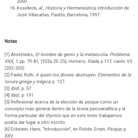
2000.
Koselleck,
al
.,
Historia y Hermeneútica,
introducción de
José Villacañas, Paidós, Barcelona, 1997.
Notas
[1]
Aristóteles,
El hombre de genio y la melancolía. Problema
XXX, 1
, pp. 79-81, (953a 20-25); Homero,
Ilíada,
p.117, canto VII
(202-203).
[2]
Padel, Ruth,
A quien los dioses destruyen. Elementos de la
locura griega y trágica,
p. 127.
[3]
Ibíd.,
p. 57.
[4]
Ibíd.,
p. 191.
[5]
Reflexionar acerca de la elección de
psique
como un
concepto más general dentro de la teoría psicoanalítica y la
forma particular del
thymós
que en este texto trabajamos
podría dar lugar a otro escrito.
[6]
Eckstein, Hans, “Introducción”, en Rohde, Erwin,
Psique
, p.
XXV.