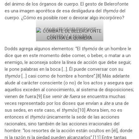
del ánimo de los órganos de cuerpo. El gesto de Belerofonte
es una imagen aporética de esa desligadura del
thymós
del
cuerpo. ¿Cómo es posible roer o devorar algo incorpóreo?
COMBATE DE BELEROFONTE
CONTRA LA QUIMERA
Dodds agrega algunos elementos: “El
thymós
de un hombre le
dice que en este momento debe comer, o beber, o matar a un
enemigo, le aconseja sobre la línea de acción que debe seguir,
le pone palabras en la boca […]. Él puede conversar con su
thymós
[…] casi como de hombre a hombre”.
[8]
Más adelante
alude al carácter consciente (o no) de los actos y asegura que
aquellos exceden al conocimiento, al sistema de disposiciones;
vienen de fuera.
[9]
Ese
venir de fuera
se encuentra muchas
veces representado por los dioses que envían a
áte
a una de
sus sedes, en este caso, el
thymós
.
[10]
Ahora bien, no es
entonces el
thymós
únicamente la sede de las acciones
racionales, sino también de las acciones irracionales del
hombre: “los resortes de la acción están ocultos en [él], donde
ni la razón ni la piedad pueden alcanzarlos”.
[11]
Entre tantas