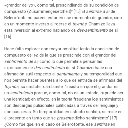
«grandor del yo», como tal, prescindiendo de su condición de
compuesto {Zusammengesetzheit}”.
[15]
El
sentirse a sí
de
Belerofonte no parece estar en ese momento de grandor, sino
en un momento inverso al roerse el
thymós
. Chamizo lleva
esta inversión al extremo hablando de
des-sentimiento
de sí.
[16]
Hace falta explorar con mayor amplitud tanto la condición de
compuesto del
yo
de la que se prescinde con el grandor del
sentimiento de sí
, como lo que permitiría pensar las
expresiones de
des-sentimiento
de sí. Chamizo hace una
afirmación sutil respecto al
sentimiento
y su temporalidad que
nos permite hacer puentes a lo que de entrada se afirmaba del
thymós
, su carácter cambiante: “Insisto en que el grandor es
un
sentimiento
porque, como tal, no es un estado, ni puede ser
una identidad; en efecto, en la teoría freudiana los sentimientos
son descargas pulsionales calificadas a través del lenguaje y
son pasajeras. Su temporalidad en estricto sentido, se mide en
el presente en tanto que se
presenta
dicho sentimiento”.
[17]
¿Cómo fue que, en el caso de Belerofonte, ese
sentirse
en