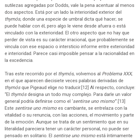
sutilezas agregadas por Dodds, vale la pena acentuar al menos
dos aspectos. Está por un lado la interioridad exterior del
thymós
, donde una especie de umbral dicta qué hacer; se
puede hablar con él, pero algo le viene desde afuera o está
vinculado con la exterioridad. El otro aspecto que no hay que
perder de vista es su carácter irracional, que probablemente se
vincula con ese espacio o intersticio informe entre exterioridad
e interioridad. Parece casi imposible pensar a la racionalidad en
la excedencia.
Tras este recorrido por el
thymós
, volvemos al
Problema XXX
,
en el que aparecen diecisiete veces palabras derivadas de
thymós
que Pigeaud elige no traducir.
[12]
Al respecto, concluye:
“El
thymós
designa un todo muy complejo. Para darle un valor
general podría definirse como el ‘
sentirse uno mismo’
”.
[13]
Este
sentirse uno mismo
es cambiante, se entrelaza con la
vitalidad o su renuncia, con las acciones, el movimiento y parte
de la emoción. Aunque se trata de un sentimiento que en su
literalidad pareciera tener un carácter personal, no puede ser
pensado en solitario. El
sentirse uno
mismo
está íntimamente