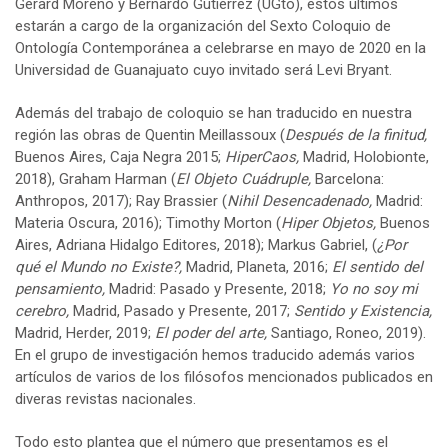
Gerard Moreno y Bernardo Gutiérrez (UGto), estos últimos
estarán a cargo de la organización del Sexto Coloquio de
Ontología Contemporánea a celebrarse en mayo de 2020 en la
Universidad de Guanajuato cuyo invitado será Levi Bryant.
Además del trabajo de coloquio se han traducido en nuestra
región las obras de Quentin Meillassoux (
Después de la finitud,
Buenos Aires, Caja Negra 2015;
HiperCaos,
Madrid, Holobionte,
2018), Graham Harman (
El Objeto Cuádruple,
Barcelona:
Anthropos, 2017); Ray Brassier (
Nihil Desencadenado,
Madrid:
Materia Oscura, 2016); Timothy Morton (
Hiper Objetos,
Buenos
Aires, Adriana Hidalgo Editores, 2018); Markus Gabriel, (
¿Por
qué el Mundo no Existe?,
Madrid, Planeta, 2016;
El sentido del
pensamiento,
Madrid: Pasado y Presente, 2018;
Yo no soy mi
cerebro,
Madrid, Pasado y Presente, 2017;
Sentido y Existencia,
Madrid, Herder, 2019;
El poder del arte,
Santiago, Roneo, 2019).
En el grupo de investigación hemos traducido además varios
artículos de varios de los filósofos mencionados publicados en
diveras revistas nacionales.
Todo esto plantea que el número que presentamos es el