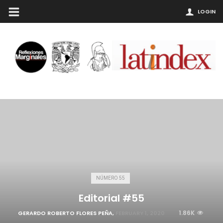
LOGIN
NÚMERO 55
Editorial #55
1.86K
GERARDO ROBERTO FLORES PEÑA
,
FEBRUARY 1, 2020