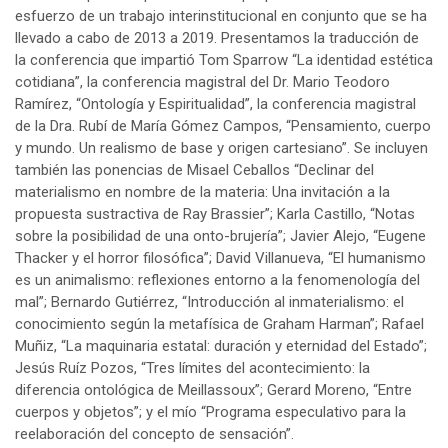
esfuerzo de un trabajo interinstitucional en conjunto que se ha
llevado a cabo de 2013 a 2019. Presentamos la traducción de
la conferencia que impartió Tom Sparrow “La identidad estética
cotidiana”, la conferencia magistral del Dr. Mario Teodoro
Ramírez, “Ontología y Espiritualidad”, la conferencia magistral
de la Dra. Rubí de María Gómez Campos, “Pensamiento, cuerpo
y mundo. Un realismo de base y origen cartesiano”. Se incluyen
también las ponencias de Misael Ceballos “Declinar del
materialismo en nombre de la materia: Una invitación a la
propuesta sustractiva de Ray Brassier”; Karla Castillo, “Notas
sobre la posibilidad de una onto-brujería”; Javier Alejo, “Eugene
Thacker y el horror filosófica”; David Villanueva, “El humanismo
es un animalismo: reflexiones entorno a la fenomenología del
mal”; Bernardo Gutiérrez, “Introducción al inmaterialismo: el
conocimiento según la metafísica de Graham Harman”; Rafael
Muñiz, “La maquinaria estatal: duración y eternidad del Estado”;
Jesús Ruíz Pozos, “Tres límites del acontecimiento: la
diferencia ontológica de Meillassoux”; Gerard Moreno, “Entre
cuerpos y objetos”; y el mío “Programa especulativo para la
reelaboración del concepto de sensación”.