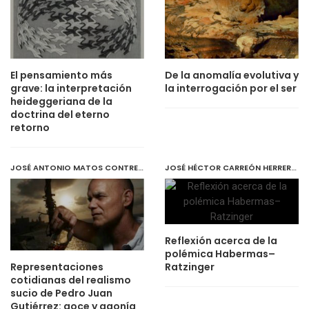
El pensamiento más
De la anomalía evolutiva y
grave: la interpretación
la interrogación por el ser
heideggeriana de la
doctrina del eterno
retorno
JOSÉ ANTONIO MATOS CONTRERAS
,
FEBRUARY 1, 2020
JOSÉ HÉCTOR CARREÓN HERRERA Y MANUEL JORGE CARREÓN PEREA
Reflexión acerca de la
polémica Habermas–
Ratzinger
Representaciones
cotidianas del realismo
sucio de Pedro Juan
Gutiérrez: goce y agonía