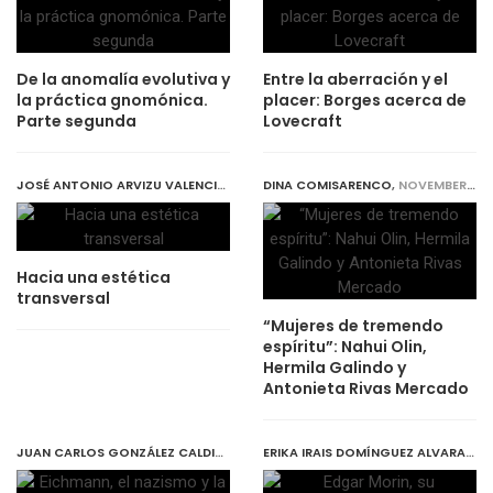
De la anomalía evolutiva y
Entre la aberración y el
la práctica gnomónica.
placer: Borges acerca de
Parte segunda
Lovecraft
JOSÉ ANTONIO ARVIZU VALENCIA
,
NOVEMBER 30, 2019
DINA COMISARENCO
,
NOVEMBER 30, 2019
Hacia una estética
transversal
“Mujeres de tremendo
espíritu”: Nahui Olin,
Hermila Galindo y
Antonieta Rivas Mercado
JUAN CARLOS GONZÁLEZ CALDITO
,
DECEMBER 1, 2019
ERIKA IRAIS DOMÍNGUEZ ALVARADO
,