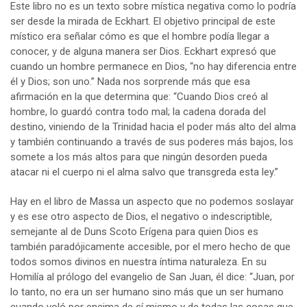
Este libro no es un texto sobre mística negativa como lo podría
ser desde la mirada de Eckhart. El objetivo principal de este
místico era señalar cómo es que el hombre podía llegar a
conocer, y de alguna manera ser Dios. Eckhart expresó que
cuando un hombre permanece en Dios, “no hay diferencia entre
él y Dios; son uno.” Nada nos sorprende más que esa
afirmación en la que determina que: “Cuando Dios creó al
hombre, lo guardó contra todo mal; la cadena dorada del
destino, viniendo de la Trinidad hacia el poder más alto del alma
y también continuando a través de sus poderes más bajos, los
somete a los más altos para que ningún desorden pueda
atacar ni el cuerpo ni el alma salvo que transgreda esta ley.”
Hay en el libro de Massa un aspecto que no podemos soslayar
y es ese otro aspecto de Dios, el negativo o indescriptible,
semejante al de Duns Scoto Erígena para quien Dios es
también paradójicamente accesible, por el mero hecho de que
todos somos divinos en nuestra íntima naturaleza. En su
Homilía al prólogo del evangelio de San Juan, él dice: “Juan, por
lo tanto, no era un ser humano sino más que un ser humano
cuando voló por encima de sí mismo y de todas las cosas que