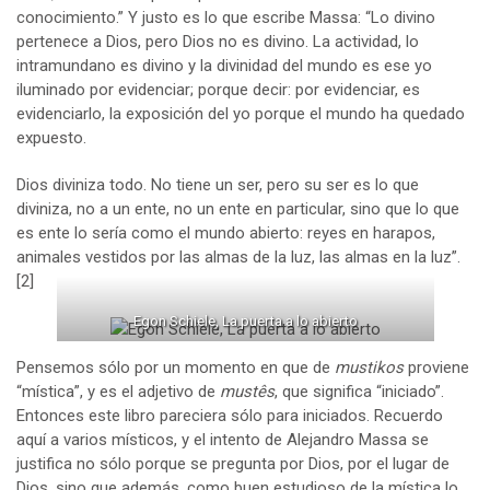
conocimiento.” Y justo es lo que escribe Massa: “Lo divino
pertenece a Dios, pero Dios no es divino. La actividad, lo
intramundano es divino y la divinidad del mundo es ese yo
iluminado por evidenciar; porque decir: por evidenciar, es
evidenciarlo, la exposición del yo porque el mundo ha quedado
expuesto.
Dios diviniza todo. No tiene un ser, pero su ser es lo que
diviniza, no a un ente, no un ente en particular, sino que lo que
es ente lo sería como el mundo abierto: reyes en harapos,
animales vestidos por las almas de la luz, las almas en la luz”.
[2]
Egon Schiele, La puerta a lo abierto
Pensemos sólo por un momento en que de
mustikos
proviene
“mística”, y es el adjetivo de
mustês
, que significa “iniciado”.
Entonces este libro pareciera sólo para iniciados. Recuerdo
aquí a varios místicos, y el intento de Alejandro Massa se
justifica no sólo porque se pregunta por Dios, por el lugar de
Dios, sino que además, como buen estudioso de la mística lo