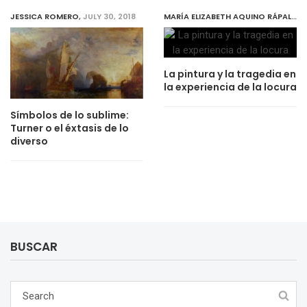
JESSICA ROMERO
,
JULY 30, 2018
MARÍA ELIZABETH AQUINO RÁPALO
,
J
La pintura y la tragedia en
la experiencia de la locura
Símbolos de lo sublime:
Turner o el éxtasis de lo
diverso
BUSCAR